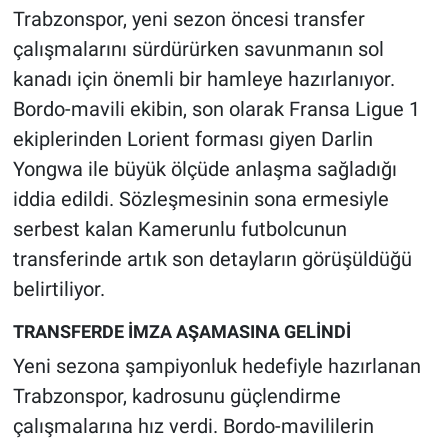
Trabzonspor, yeni sezon öncesi transfer
HABERDE İNSAN
çalışmalarını sürdürürken savunmanın sol
kanadı için önemli bir hamleye hazırlanıyor.
POLİTİKA
Bordo-mavili ekibin, son olarak Fransa Ligue 1
ekiplerinden Lorient forması giyen Darlin
SPOR
Yongwa ile büyük ölçüde anlaşma sağladığı
iddia edildi. Sözleşmesinin sona ermesiyle
MAGAZİN
serbest kalan Kamerunlu futbolcunun
Bilim, Teknoloji
transferinde artık son detayların görüşüldüğü
belirtiliyor.
TRANSFERDE İMZA AŞAMASINA GELİNDİ
Yeni sezona şampiyonluk hedefiyle hazırlanan
Trabzonspor, kadrosunu güçlendirme
çalışmalarına hız verdi. Bordo-mavililerin