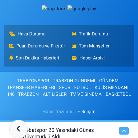
Hava Durumu
Trafik Durumu
Puan Durumu ve Fikstür
Tüm Manşetler
Son Dakika Haberleri
Haber Arşivi
TRABZONSPOR
TRABZON GUNDEMI
GÜNDEM
TRANSFER HABERLERI
SPOR
FUTBOL
KULİS MEYDANI
1461 TRABZON
ALT LIGLER
TV VE SİNEMA
BASKETBOL
Haber Yazılımı:
TE Bilişim
Sebatspor 20 Yaşındaki Güneş
01:30
Güventürk'ü Aldı