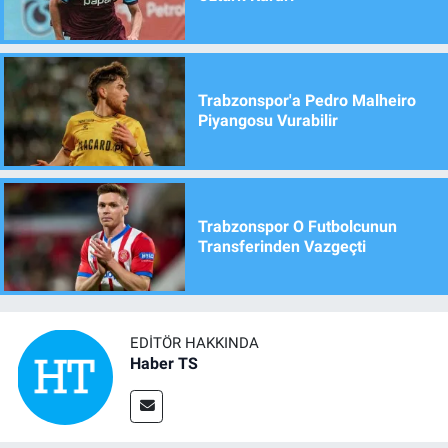
Trabzonspor'a Pedro Malheiro
Piyangosu Vurabilir
Trabzonspor O Futbolcunun
Transferinden Vazgeçti
EDITÖR HAKKINDA
Haber TS