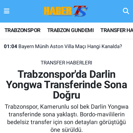
TRABZONSPOR
Hava Durumu
TRABZONSPOR
TRABZON GUNDEMI
TRANSFER HA
TRABZON GUNDEMI
Trafik Durumu
01:04
Bayern Münih Aston Villa Maçı Hangi Kanalda?
GÜNDEM
Süper Lig Puan Durumu ve Fikstür
TRANSFER HABERLERI
TRANSFER HABERLERI
Tüm Manşetler
Trabzonspor'da Darlin
Yongwa Transferinde Sona
KULİS MEYDANI
Son Dakika Haberleri
Doğru
1461 TRABZON
Haber Arşivi
Trabzonspor, Kamerunlu sol bek Darlin Yongwa
FUTBOL
transferinde sona yaklaştı. Bordo-mavililerin
bedelsiz transfer için son detayları görüştüğü
ALT LIGLER
öne sürüldü.