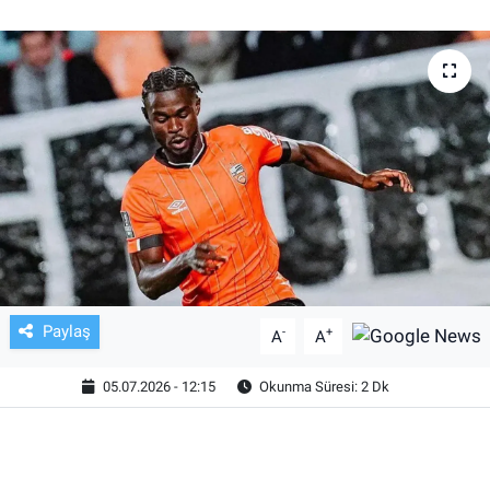
TV VE SİNEMA
BASKETBOL
SAĞLIK
GENEL
KÜLTÜR SANAT
ASAYİŞ
Paylaş
-
+
A
A
EKONOMİ
05.07.2026 - 12:15
Okunma Süresi: 2 Dk
EĞİTİM
ÇEVRE