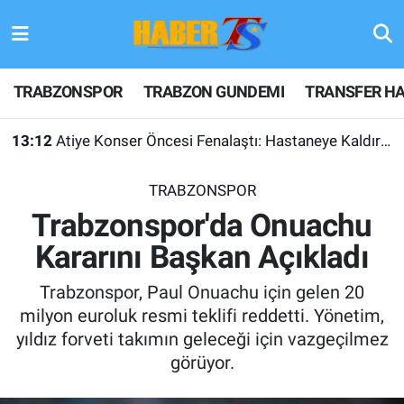
TRABZONSPOR
Hava Durumu
TRABZONSPOR
TRABZON GUNDEMI
TRANSFER HA
TRABZON GUNDEMI
Trafik Durumu
13:12
Atiye Konser Öncesi Fenalaştı: Hastaneye Kaldırıldı
GÜNDEM
Süper Lig Puan Durumu ve Fikstür
TRABZONSPOR
TRANSFER HABERLERI
Tüm Manşetler
Trabzonspor'da Onuachu
Kararını Başkan Açıkladı
KULİS MEYDANI
Son Dakika Haberleri
Trabzonspor, Paul Onuachu için gelen 20
1461 TRABZON
Haber Arşivi
milyon euroluk resmi teklifi reddetti. Yönetim,
yıldız forveti takımın geleceği için vazgeçilmez
FUTBOL
görüyor.
ALT LIGLER