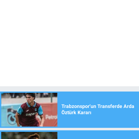
Trabzonspor'un Transferde Arda
Öztürk Kararı