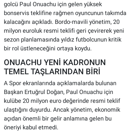
golcü Paul Onuachu için gelen yüksek
bonservis teklifine rağmen oyuncunun takımda
HABERDE İNSAN
kalacağını açıkladı. Bordo-mavili yönetim, 20
POLİTİKA
milyon euroluk resmi teklifi geri çevirerek yeni
sezon planlamasında yıldız futbolcunun kritik
SPOR
bir rol üstleneceğini ortaya koydu.
MAGAZİN
ONUACHU YENİ KADRONUN
TEMEL TAŞLARINDAN BİRİ
Bilim, Teknoloji
A Spor ekranlarında açıklamalarda bulunan
Başkan Ertuğrul Doğan, Paul Onuachu için
kulübe 20 milyon euro değerinde resmi teklif
ulaştığını duyurdu. Ancak yönetim, ekonomik
açıdan önemli bir gelir anlamına gelen bu
öneriyi kabul etmedi.