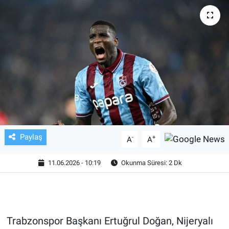
TV VE SİNEMA
BASKETBOL
SAĞLIK
GENEL
KÜLTÜR SANAT
Paylaş
-
+
A
A
ASAYİŞ
11.06.2026 - 10:19
Okunma Süresi: 2 Dk
EKONOMİ
EĞİTİM
Trabzonspor Başkanı Ertuğrul Doğan, Nijeryalı
ÇEVRE