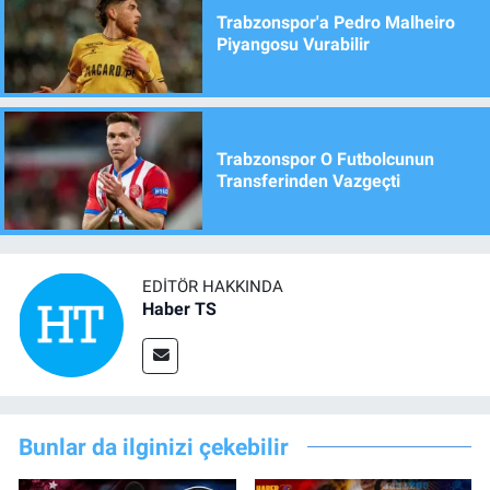
Trabzonspor'a Pedro Malheiro
Piyangosu Vurabilir
Trabzonspor O Futbolcunun
Transferinden Vazgeçti
EDITÖR HAKKINDA
Haber TS
Bunlar da ilginizi çekebilir