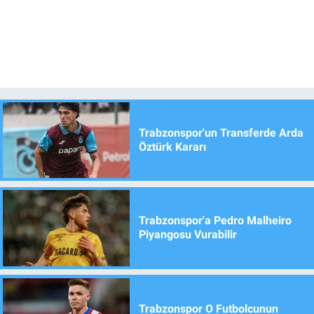
Trabzonspor'un Transferde Arda
Öztürk Kararı
Trabzonspor'a Pedro Malheiro
Piyangosu Vurabilir
Trabzonspor O Futbolcunun