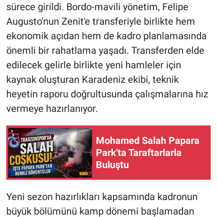
sürece girildi. Bordo-mavili yönetim, Felipe
Augusto'nun Zenit'e transferiyle birlikte hem
HABERDE İNSAN
ekonomik açıdan hem de kadro planlamasında
POLİTİKA
önemli bir rahatlama yaşadı. Transferden elde
edilecek gelirle birlikte yeni hamleler için
SPOR
kaynak oluşturan Karadeniz ekibi, teknik
heyetin raporu doğrultusunda çalışmalarına hız
MAGAZİN
vermeye hazırlanıyor.
Bilim, Teknoloji
Mohamed Salah Papara
Park'ta Taraftarlarla
Buluştu
Yeni sezon hazırlıkları kapsamında kadronun
büyük bölümünü kamp dönemi başlamadan