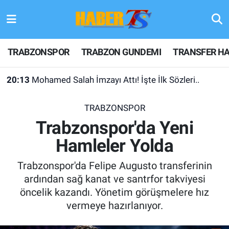
TRABZONSPOR
Hava Durumu
TRABZONSPOR
TRABZON GUNDEMI
TRANSFER HA
TRABZON GUNDEMI
Trafik Durumu
20:13
Mohamed Salah İmzayı Attı! İşte İlk Sözleri..
GÜNDEM
Süper Lig Puan Durumu ve Fikstür
TRABZONSPOR
TRANSFER HABERLERI
Tüm Manşetler
Trabzonspor'da Yeni
Hamleler Yolda
KULİS MEYDANI
Son Dakika Haberleri
Trabzonspor'da Felipe Augusto transferinin
1461 TRABZON
Haber Arşivi
ardından sağ kanat ve santrfor takviyesi
öncelik kazandı. Yönetim görüşmelere hız
FUTBOL
vermeye hazırlanıyor.
ALT LIGLER