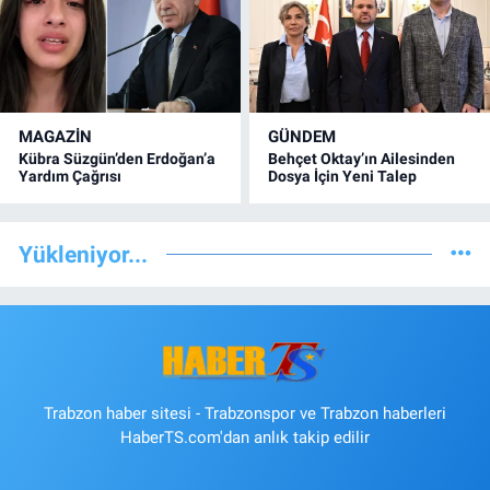
MAGAZİN
GÜNDEM
Kübra Süzgün’den Erdoğan’a
Behçet Oktay’ın Ailesinden
Yardım Çağrısı
Dosya İçin Yeni Talep
Yükleniyor...
Trabzon haber sitesi - Trabzonspor ve Trabzon haberleri
HaberTS.com'dan anlık takip edilir