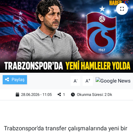
TV VE SİNEMA
BASKETBOL
SAĞLIK
GENEL
KÜLTÜR SANAT
Paylaş
-
+
A
A
ASAYİŞ
28.06.2026 - 11:05
1
Okunma Süresi: 2 Dk
EKONOMİ
EĞİTİM
Trabzonspor'da transfer çalışmalarında yeni bir
ÇEVRE