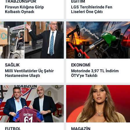
TRABZONSPOR
EĞİTİM
Firavun Kılığına Girip
LGS Tercihlerinde Fen
Kolbastı Oynadı
Liseleri Öne Çıktı
SAĞLIK
EKONOMİ
Milli Ventilatörler Üç Şehir
Motorinde 3,97 TL İndirim
Hastanesine Ulaştı
ÖTV’ye Takıldı
FUTBOL
MAGAZİN