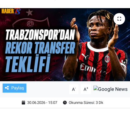
TV VE SİNEMA
BASKETBOL
SAĞLIK
GENEL
KÜLTÜR SANAT
ASAYİŞ
Paylaş
-
+
A
A
EKONOMİ
30.06.2026 - 15:07
Okunma Süresi: 3 Dk
EĞİTİM
ÇEVRE