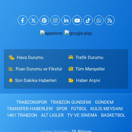
Hava Durumu
Trafik Durumu
Puan Durumu ve Fikstür
Tüm Manşetler
Son Dakika Haberleri
Haber Arşivi
TRABZONSPOR
TRABZON GUNDEMI
GÜNDEM
TRANSFER HABERLERI
SPOR
FUTBOL
KULİS MEYDANI
1461 TRABZON
ALT LIGLER
TV VE SİNEMA
BASKETBOL
Haber Yazılımı:
TE Bilişim