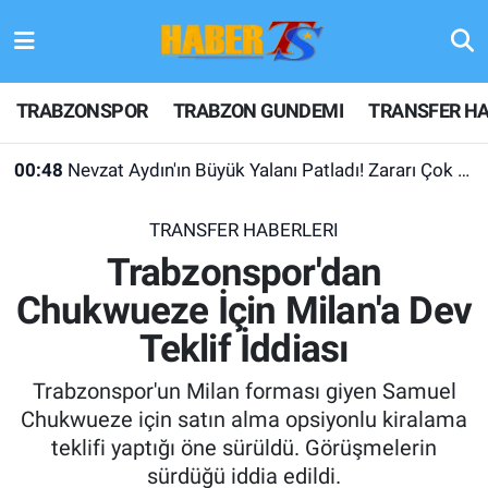
TRABZONSPOR
Hava Durumu
TRABZONSPOR
TRABZON GUNDEMI
TRANSFER HA
TRABZON GUNDEMI
Trafik Durumu
00:48
Nevzat Aydın'ın Büyük Yalanı Patladı! Zararı Çok Desteği Yok
GÜNDEM
Süper Lig Puan Durumu ve Fikstür
TRANSFER HABERLERI
TRANSFER HABERLERI
Tüm Manşetler
Trabzonspor'dan
Chukwueze İçin Milan'a Dev
KULİS MEYDANI
Son Dakika Haberleri
Teklif İddiası
1461 TRABZON
Haber Arşivi
Trabzonspor'un Milan forması giyen Samuel
FUTBOL
Chukwueze için satın alma opsiyonlu kiralama
teklifi yaptığı öne sürüldü. Görüşmelerin
ALT LIGLER
sürdüğü iddia edildi.