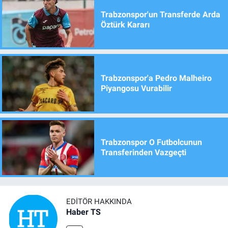
Trabzonspor'un Transferde Arda
Öztürk Kararı
Trabzonspor'a Pedro Malheiro
Piyangosu Vurabilir
Trabzonspor O Futbolcunun
Transferinden Vazgeçti
EDITÖR HAKKINDA
Haber TS