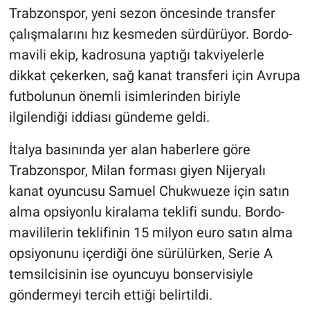
Trabzonspor, yeni sezon öncesinde transfer
HABERDE İNSAN
çalışmalarını hız kesmeden sürdürüyor. Bordo-
mavili ekip, kadrosuna yaptığı takviyelerle
POLİTİKA
dikkat çekerken, sağ kanat transferi için Avrupa
futbolunun önemli isimlerinden biriyle
SPOR
ilgilendiği iddiası gündeme geldi.
MAGAZİN
İtalya basınında yer alan haberlere göre
Trabzonspor, Milan forması giyen Nijeryalı
Bilim, Teknoloji
kanat oyuncusu Samuel Chukwueze için satın
alma opsiyonlu kiralama teklifi sundu. Bordo-
mavililerin teklifinin 15 milyon euro satın alma
opsiyonunu içerdiği öne sürülürken, Serie A
temsilcisinin ise oyuncuyu bonservisiyle
göndermeyi tercih ettiği belirtildi.