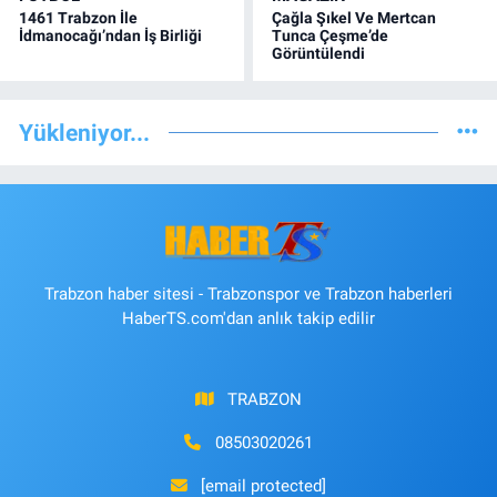
1461 Trabzon İle
Çağla Şıkel Ve Mertcan
İdmanocağı’ndan İş Birliği
Tunca Çeşme’de
Görüntülendi
Yükleniyor...
Trabzon haber sitesi - Trabzonspor ve Trabzon haberleri
HaberTS.com'dan anlık takip edilir
TRABZON
08503020261
[email protected]