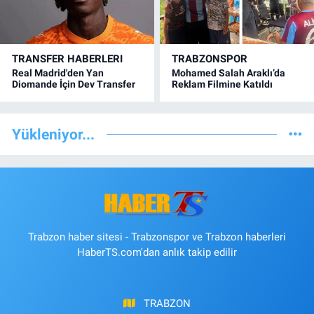
TRANSFER HABERLERI
TRABZONSPOR
Real Madrid'den Yan
Mohamed Salah Araklı’da
Diomande İçin Dev Transfer
Reklam Filmine Katıldı
Yükleniyor...
Trabzon haber sitesi - Trabzonspor ve Trabzon haberleri
HaberTS.com'dan anlık takip edilir
TRABZON