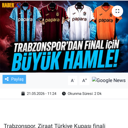
TV VE SİNEMA
BASKETBOL
SAĞLIK
GENEL
KÜLTÜR SANAT
Paylaş
-
+
A
A
ASAYİŞ
21.05.2026 - 11:24
Okunma Süresi: 2 Dk
EKONOMİ
EĞİTİM
Trabzonspor, Ziraat Türkiye Kupası finali
ÇEVRE