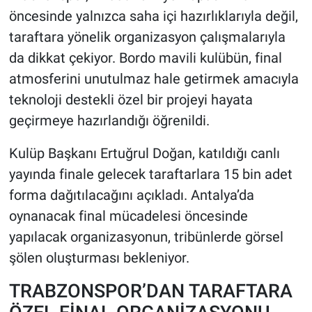
öncesinde yalnızca saha içi hazırlıklarıyla değil,
HABERDE İNSAN
taraftara yönelik organizasyon çalışmalarıyla
da dikkat çekiyor. Bordo mavili kulübün, final
POLİTİKA
atmosferini unutulmaz hale getirmek amacıyla
teknoloji destekli özel bir projeyi hayata
SPOR
geçirmeye hazırlandığı öğrenildi.
MAGAZİN
Kulüp Başkanı Ertuğrul Doğan, katıldığı canlı
yayında finale gelecek taraftarlara 15 bin adet
Bilim, Teknoloji
forma dağıtılacağını açıkladı. Antalya’da
oynanacak final mücadelesi öncesinde
yapılacak organizasyonun, tribünlerde görsel
şölen oluşturması bekleniyor.
TRABZONSPOR’DAN TARAFTARA