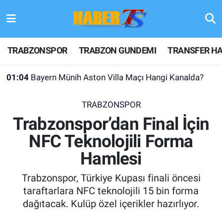
TRABZONSPOR
Hava Durumu
TRABZONSPOR
TRABZON GUNDEMI
TRANSFER HA
TRABZON GUNDEMI
Trafik Durumu
01:04
Bayern Münih Aston Villa Maçı Hangi Kanalda?
GÜNDEM
Süper Lig Puan Durumu ve Fikstür
TRABZONSPOR
TRANSFER HABERLERI
Tüm Manşetler
Trabzonspor’dan Final İçin
NFC Teknolojili Forma
KULİS MEYDANI
Son Dakika Haberleri
Hamlesi
1461 TRABZON
Haber Arşivi
Trabzonspor, Türkiye Kupası finali öncesi
FUTBOL
taraftarlara NFC teknolojili 15 bin forma
dağıtacak. Kulüp özel içerikler hazırlıyor.
ALT LIGLER