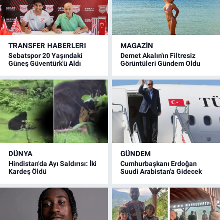
TRANSFER HABERLERI
MAGAZİN
Sebatspor 20 Yaşındaki
Demet Akalın'ın Filtresiz
Güneş Güventürk'ü Aldı
Görüntüleri Gündem Oldu
DÜNYA
GÜNDEM
Hindistan'da Ayı Saldırısı: İki
Cumhurbaşkanı Erdoğan
Kardeş Öldü
Suudi Arabistan'a Gidecek