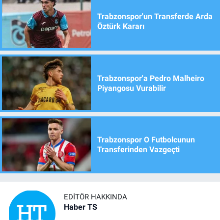
Trabzonspor'un Transferde Arda
Öztürk Kararı
Trabzonspor'a Pedro Malheiro
Piyangosu Vurabilir
Trabzonspor O Futbolcunun
Transferinden Vazgeçti
EDITÖR HAKKINDA
Haber TS