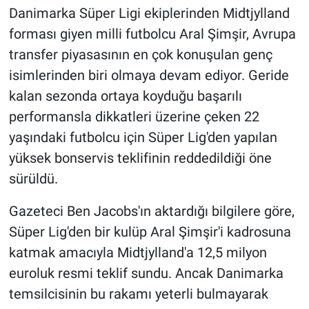
Danimarka Süper Ligi ekiplerinden Midtjylland
HABERDE İNSAN
forması giyen milli futbolcu Aral Şimşir, Avrupa
transfer piyasasının en çok konuşulan genç
POLİTİKA
isimlerinden biri olmaya devam ediyor. Geride
kalan sezonda ortaya koyduğu başarılı
SPOR
performansla dikkatleri üzerine çeken 22
yaşındaki futbolcu için Süper Lig'den yapılan
MAGAZİN
yüksek bonservis teklifinin reddedildiği öne
Bilim, Teknoloji
sürüldü.
Gazeteci Ben Jacobs'ın aktardığı bilgilere göre,
Süper Lig'den bir kulüp Aral Şimşir'i kadrosuna
katmak amacıyla Midtjylland'a 12,5 milyon
euroluk resmi teklif sundu. Ancak Danimarka
temsilcisinin bu rakamı yeterli bulmayarak