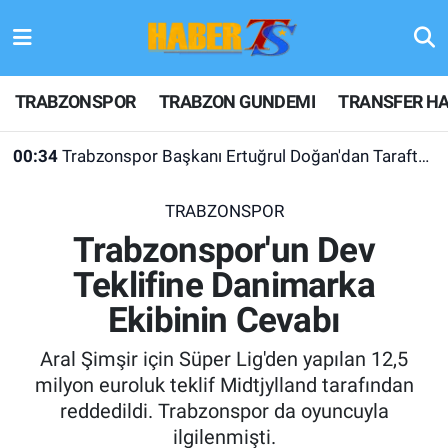
TRABZONSPOR
Hava Durumu
TRABZONSPOR
TRABZON GUNDEMI
TRANSFER HA
TRABZON GUNDEMI
Trafik Durumu
00:34
Trabzonspor Başkanı Ertuğrul Doğan'dan Taraftarlara Teşekkür
GÜNDEM
Süper Lig Puan Durumu ve Fikstür
TRABZONSPOR
TRANSFER HABERLERI
Tüm Manşetler
Trabzonspor'un Dev
Teklifine Danimarka
KULİS MEYDANI
Son Dakika Haberleri
Ekibinin Cevabı
1461 TRABZON
Haber Arşivi
Aral Şimşir için Süper Lig'den yapılan 12,5
FUTBOL
milyon euroluk teklif Midtjylland tarafından
reddedildi. Trabzonspor da oyuncuyla
ALT LIGLER
ilgilenmişti.