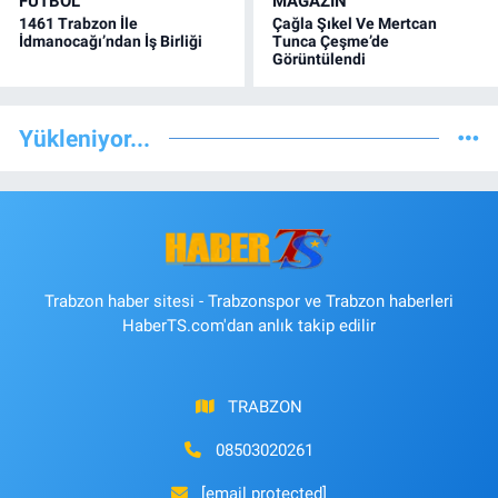
FUTBOL
MAGAZİN
1461 Trabzon İle
Çağla Şıkel Ve Mertcan
İdmanocağı’ndan İş Birliği
Tunca Çeşme’de
Görüntülendi
Yükleniyor...
Trabzon haber sitesi - Trabzonspor ve Trabzon haberleri
HaberTS.com'dan anlık takip edilir
TRABZON
08503020261
[email protected]