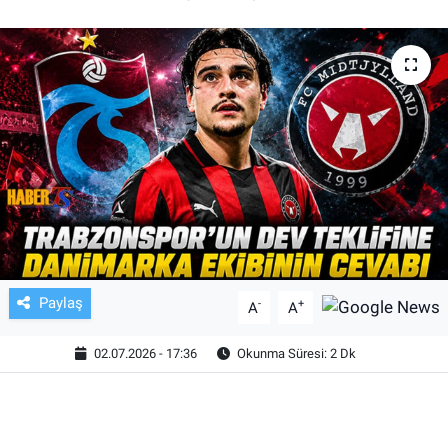
TV VE SİNEMA
BASKETBOL
SAĞLIK
GENEL
KÜLTÜR SANAT
ASAYİŞ
Paylaş
-
+
A
A
EKONOMİ
02.07.2026 - 17:36
Okunma Süresi: 2 Dk
EĞİTİM
ÇEVRE