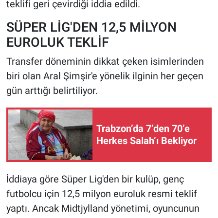
teklifi geri çevirdiği iddia edildi.
SÜPER LİG'DEN 12,5 MİLYON
EUROLUK TEKLİF
Transfer döneminin dikkat çeken isimlerinden
biri olan Aral Şimşir'e yönelik ilginin her geçen
gün arttığı belirtiliyor.
Trabzon’da 7’den 70’e
Herkes Salah’ı Bekliyor
İddiaya göre Süper Lig'den bir kulüp, genç
futbolcu için 12,5 milyon euroluk resmi teklif
yaptı. Ancak Midtjylland yönetimi, oyuncunun