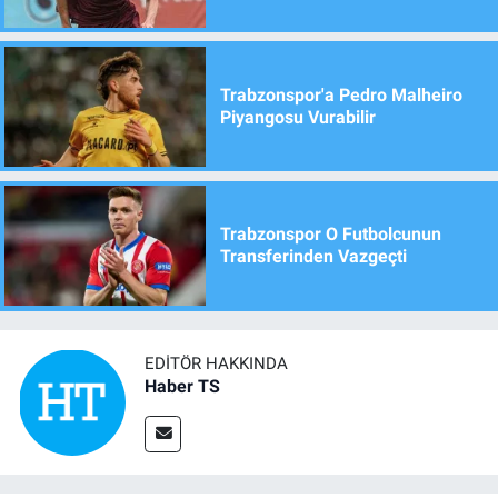
Trabzonspor'a Pedro Malheiro
Piyangosu Vurabilir
Trabzonspor O Futbolcunun
Transferinden Vazgeçti
EDITÖR HAKKINDA
Haber TS