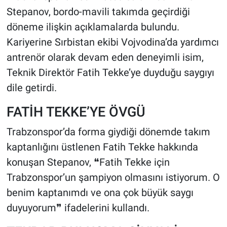
Stepanov, bordo-mavili takımda geçirdiği
HABERDE İNSAN
döneme ilişkin açıklamalarda bulundu.
Kariyerine Sırbistan ekibi Vojvodina’da yardımcı
POLİTİKA
antrenör olarak devam eden deneyimli isim,
Teknik Direktör Fatih Tekke’ye duyduğu saygıyı
SPOR
dile getirdi.
MAGAZİN
FATİH TEKKE’YE ÖVGÜ
Bilim, Teknoloji
Trabzonspor’da forma giydiği dönemde takım
kaptanlığını üstlenen Fatih Tekke hakkında
konuşan Stepanov, ❝Fatih Tekke için
Trabzonspor’un şampiyon olmasını istiyorum. O
benim kaptanımdı ve ona çok büyük saygı
duyuyorum❞ ifadelerini kullandı.