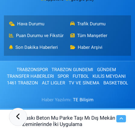
Hava Durumu
Trafik Durumu
Puan Durumu ve Fikstür
Tüm Manşetler
Son Dakika Haberleri
Haber Arşivi
TRABZONSPOR
TRABZON GUNDEMI
GÜNDEM
TRANSFER HABERLERI
SPOR
FUTBOL
KULİS MEYDANI
1461 TRABZON
ALT LIGLER
TV VE SİNEMA
BASKETBOL
Haber Yazılımı:
TE Bilişim
Baskı Beton Mu Parke Taşı Mı Dış Mekân
07:30
Zeminlerinde İki Uygulama