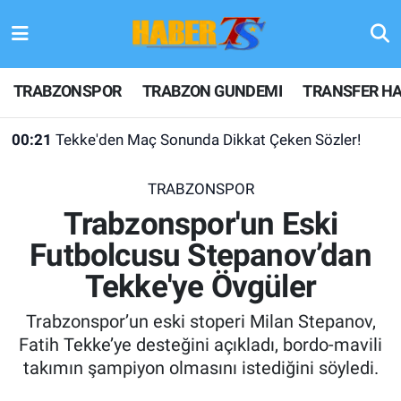
TRABZONSPOR
Hava Durumu
TRABZONSPOR
TRABZON GUNDEMI
TRANSFER HA
TRABZON GUNDEMI
Trafik Durumu
00:21
Tekke'den Maç Sonunda Dikkat Çeken Sözler!
GÜNDEM
Süper Lig Puan Durumu ve Fikstür
TRABZONSPOR
TRANSFER HABERLERI
Tüm Manşetler
Trabzonspor'un Eski
Futbolcusu Stepanov’dan
KULİS MEYDANI
Son Dakika Haberleri
Tekke'ye Övgüler
1461 TRABZON
Haber Arşivi
Trabzonspor’un eski stoperi Milan Stepanov,
FUTBOL
Fatih Tekke’ye desteğini açıkladı, bordo-mavili
takımın şampiyon olmasını istediğini söyledi.
ALT LIGLER