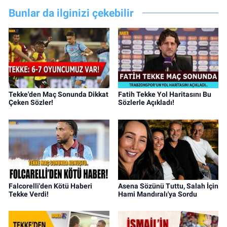
Bunlar da ilginizi çekebilir
Tekke'den Maç Sonunda Dikkat
Fatih Tekke Yol Haritasını Bu
Çeken Sözler!
Sözlerle Açıkladı!
Falcorelli'den Kötü Haberi
Asena Sözünü Tuttu, Salah İçin
Tekke Verdi!
Hami Mandıralı'ya Sordu