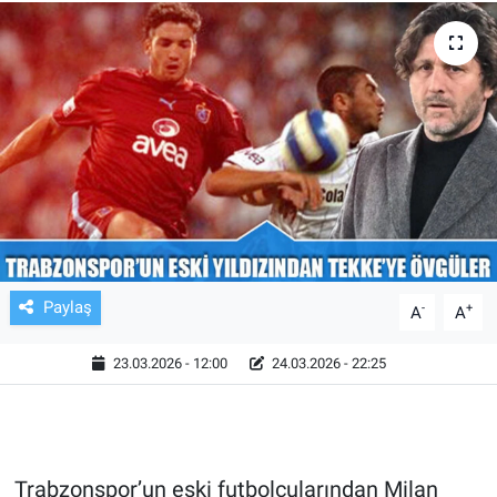
TV VE SİNEMA
BASKETBOL
SAĞLIK
GENEL
KÜLTÜR SANAT
Paylaş
-
+
A
A
ASAYİŞ
23.03.2026 - 12:00
24.03.2026 - 22:25
EKONOMİ
EĞİTİM
Trabzonspor’un eski futbolcularından Milan
ÇEVRE