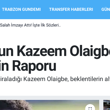
TRABZON GUNDEMI
TRANSFER HABERLERI
GÜN
ah İmzayı Attı! İşte İlk Sözleri..
un Kazeem Olaigbe
in Raporu
raladığı Kazeem Olaigbe, beklentilerin a