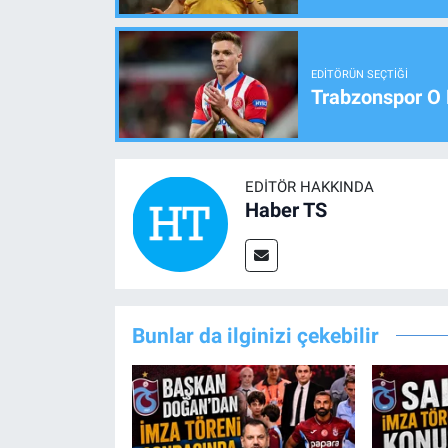
EDITÖRÜN SEÇTIĞI
Trabzonspor O 
EDITÖR HAKKINDA
Haber TS
Bunlar da ilginizi çekebilir