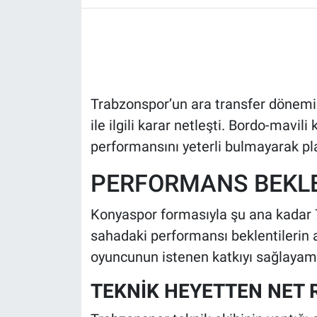
HABERDE İNSAN
POLİTİKA
Trabzonspor’un ara transfer dönemi
SPOR
ile ilgili karar netleşti. Bordo-mavi
MAGAZİN
performansını yeterli bulmayarak p
PERFORMANS BEKLE
Bilim, Teknoloji
Konyaspor formasıyla şu ana kadar 
sahadaki performansı beklentilerin 
oyuncunun istenen katkıyı sağlayamad
TEKNİK HEYETTEN NET