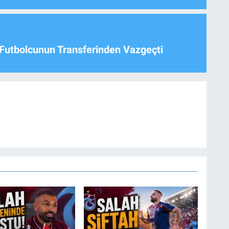
Futbolcunun Transferinden Vazgeçti