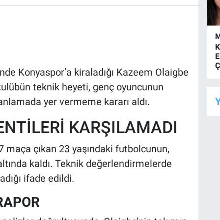
M
K
E
Ç
nde Konyaspor’a kiraladığı Kazeem Olaigbe
li kulübün teknik heyeti, genç oyuncunun
Y
lanlamada yer vermeme kararı aldı.
NTİLERİ KARŞILAMADI
7 maça çıkan 23 yaşındaki futbolcunun,
altında kaldı. Teknik değerlendirmelerde
ığı ifade edildi.
 RAPOR