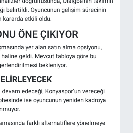
analizler doğrultusunda, Olaigbe’nin takımın
ğı belirtildi. Oyuncunun gelişim sürecinin
kararda etkili oldu.
NU ÖNE ÇIKIYOR
şmasında yer alan satın alma opsiyonu,
i haline geldi. Mevcut tabloya göre bu
rlendirilmesi bekleniyor.
ELİRLEYECEK
da devam edeceği, Konyaspor’un vereceği
ephesinde ise oyuncunun yeniden kadroya
unmuyor.
amasında farklı alternatiflere yönelmeye