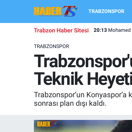
TRABZONSPOR
TRABZONSPOR
Hava Durumu
Trabzon Haber Sitesi
20:13
Mohamed Sal
TRABZON GUNDEMI
Trafik Durumu
TRABZONSPOR
GÜNDEM
Süper Lig Puan Durumu ve Fikstür
Trabzonspor'
TRANSFER HABERLERI
Tüm Manşetler
Teknik Heyet
KULİS MEYDANI
Son Dakika Haberleri
Trabzonspor’un Konyaspor’a ki
1461 TRABZON
Haber Arşivi
sonrası plan dışı kaldı.
FUTBOL
ALT LIGLER