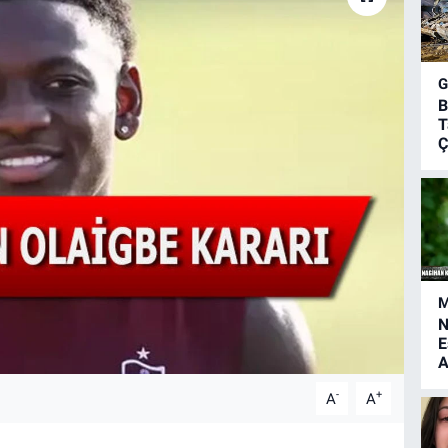
B
T
Ç
M
N
E
A
-
+
A
A