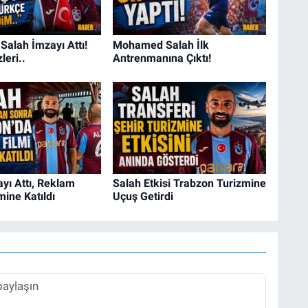
alah İmzayı Attı!
Mohamed Salah İlk
leri..
Antrenmanına Çıktı!
yı Attı, Reklam
Salah Etkisi Trabzon Turizmine
mine Katıldı
Uçuş Getirdi