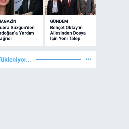
AGAZİN
GÜNDEM
übra Süzgün’den
Behçet Oktay’ın
rdoğan’a Yardım
Ailesinden Dosya
ağrısı
İçin Yeni Talep
ükleniyor...