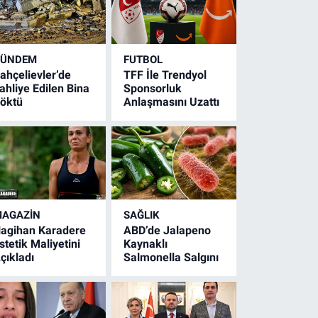
GÜNDEM
FUTBOL
ahçelievler’de
TFF İle Trendyol
ahliye Edilen Bina
Sponsorluk
öktü
Anlaşmasını Uzattı
AGAZİN
SAĞLIK
agihan Karadere
ABD’de Jalapeno
stetik Maliyetini
Kaynaklı
çıkladı
Salmonella Salgını