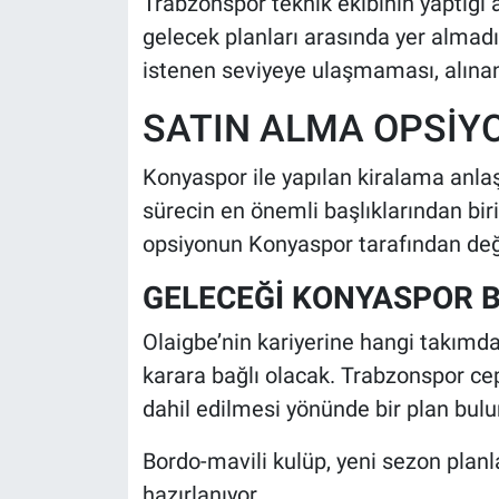
Trabzonspor teknik ekibinin yaptığı 
gelecek planları arasında yer almadı
istenen seviyeye ulaşmaması, alınan 
SATIN ALMA OPSİYO
Konyaspor ile yapılan kiralama anla
sürecin en önemli başlıklarından bir
opsiyonun Konyaspor tarafından değe
GELECEĞİ KONYASPOR B
Olaigbe’nin kariyerine hangi takım
karara bağlı olacak. Trabzonspor c
dahil edilmesi yönünde bir plan bul
Bordo-mavili kulüp, yeni sezon planl
hazırlanıyor.