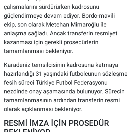
çalışmalarını sürdürürken kadrosunu
HABERDE İNSAN
güçlendirmeye devam ediyor. Bordo-mavili
ekip, son olarak Metehan Mimaroğlu ile
POLİTİKA
anlaşma sağladı. Ancak transferin resmiyet
kazanması için gerekli prosedürlerin
SPOR
tamamlanması bekleniyor.
MAGAZİN
Karadeniz temsilcisinin kadrosuna katmaya
hazırlandığı 31 yaşındaki futbolcunun sözleşme
Bilim, Teknoloji
fesih süreci Türkiye Futbol Federasyonu
nezdinde onay aşamasında bulunuyor. Sürecin
tamamlanmasının ardından transferin resmi
olarak açıklanması bekleniyor.
RESMİ İMZA İÇİN PROSEDÜR