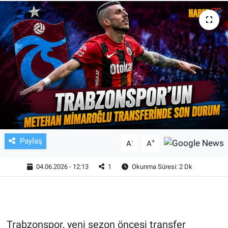
TV VE SİNEMA
BASKETBOL
SAĞLIK
GENEL
KÜLTÜR SANAT
Paylaş
-
+
A
A
ASAYİŞ
04.06.2026 - 12:13
1
Okunma Süresi: 2 Dk
EKONOMİ
EĞİTİM
Trabzonspor, yeni sezon öncesi transfer
ÇEVRE