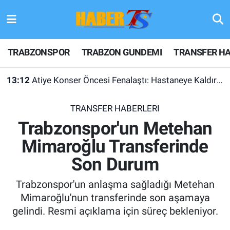
TRABZONSPOR
Hava Durumu
TRABZONSPOR
TRABZON GUNDEMI
TRANSFER HA
TRABZON GUNDEMI
Trafik Durumu
13:12
Atiye Konser Öncesi Fenalaştı: Hastaneye Kaldırıldı
GÜNDEM
Süper Lig Puan Durumu ve Fikstür
TRANSFER HABERLERI
TRANSFER HABERLERI
Tüm Manşetler
Trabzonspor'un Metehan
Mimaroğlu Transferinde
KULİS MEYDANI
Son Dakika Haberleri
Son Durum
1461 TRABZON
Haber Arşivi
Trabzonspor'un anlaşma sağladığı Metehan
FUTBOL
Mimaroğlu'nun transferinde son aşamaya
gelindi. Resmi açıklama için süreç bekleniyor.
ALT LIGLER