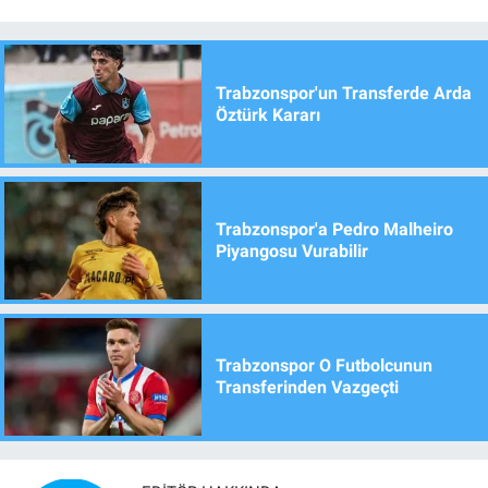
Trabzonspor'un Transferde Arda
Öztürk Kararı
Trabzonspor'a Pedro Malheiro
Piyangosu Vurabilir
Trabzonspor O Futbolcunun
Transferinden Vazgeçti