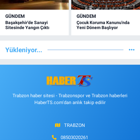
GÜNDEM
GÜNDEM
Başakşehir'de Sanayi
Çocuk Koruma Kanunu'nda
Sitesinde Yangın Çıktı
Yeni Dönem Başlıyor
Yükleniyor...
Trabzon haber sitesi - Trabzonspor ve Trabzon haberleri
HaberTS.com'dan anlık takip edilir
TRABZON
08503020261