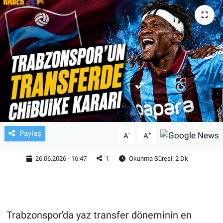
TV VE SİNEMA
BASKETBOL
SAĞLIK
GENEL
KÜLTÜR SANAT
Paylaş
-
+
A
A
ASAYİŞ
26.06.2026 - 16:47
1
Okunma Süresi: 2 Dk
EKONOMİ
EĞİTİM
Trabzonspor'da yaz transfer döneminin en
ÇEVRE