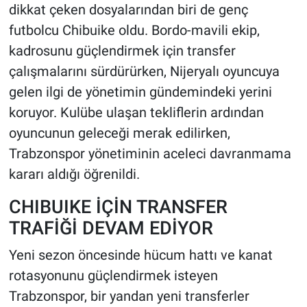
dikkat çeken dosyalarından biri de genç
futbolcu Chibuike oldu. Bordo-mavili ekip,
HABERDE İNSAN
kadrosunu güçlendirmek için transfer
POLİTİKA
çalışmalarını sürdürürken, Nijeryalı oyuncuya
gelen ilgi de yönetimin gündemindeki yerini
SPOR
koruyor. Kulübe ulaşan tekliflerin ardından
oyuncunun geleceği merak edilirken,
MAGAZİN
Trabzonspor yönetiminin aceleci davranmama
Bilim, Teknoloji
kararı aldığı öğrenildi.
CHIBUIKE İÇİN TRANSFER
TRAFİĞİ DEVAM EDİYOR
Yeni sezon öncesinde hücum hattı ve kanat
rotasyonunu güçlendirmek isteyen
Trabzonspor, bir yandan yeni transferler