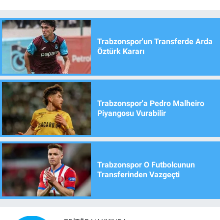
Trabzonspor'un Transferde Arda
Öztürk Kararı
Trabzonspor'a Pedro Malheiro
Piyangosu Vurabilir
Trabzonspor O Futbolcunun
Transferinden Vazgeçti