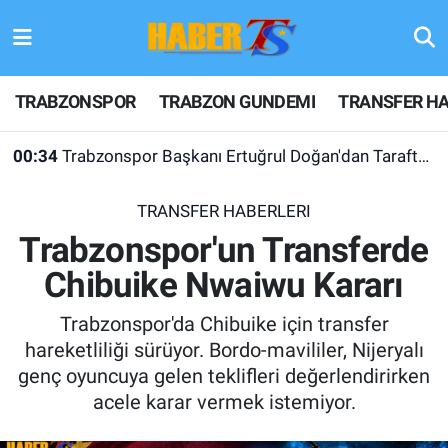
TRABZONSPOR
Hava Durumu
TRABZONSPOR
TRABZON GUNDEMI
TRANSFER HA
TRABZON GUNDEMI
Trafik Durumu
00:34
Trabzonspor Başkanı Ertuğrul Doğan'dan Taraftarlara Teşekkür
GÜNDEM
Süper Lig Puan Durumu ve Fikstür
TRANSFER HABERLERI
TRANSFER HABERLERI
Tüm Manşetler
Trabzonspor'un Transferde
Chibuike Nwaiwu Kararı
KULİS MEYDANI
Son Dakika Haberleri
Trabzonspor'da Chibuike için transfer
1461 TRABZON
Haber Arşivi
hareketliliği sürüyor. Bordo-mavililer, Nijeryalı
genç oyuncuya gelen teklifleri değerlendirirken
FUTBOL
acele karar vermek istemiyor.
ALT LIGLER