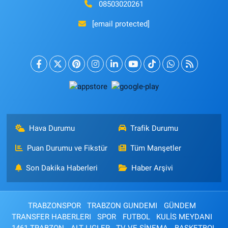
08503020261
[email protected]
Hava Durumu
Trafik Durumu
Puan Durumu ve Fikstür
Tüm Manşetler
Son Dakika Haberleri
Haber Arşivi
TRABZONSPOR
TRABZON GUNDEMI
GÜNDEM
TRANSFER HABERLERI
SPOR
FUTBOL
KULİS MEYDANI
1461 TRABZON
ALT LIGLER
TV VE SİNEMA
BASKETBOL