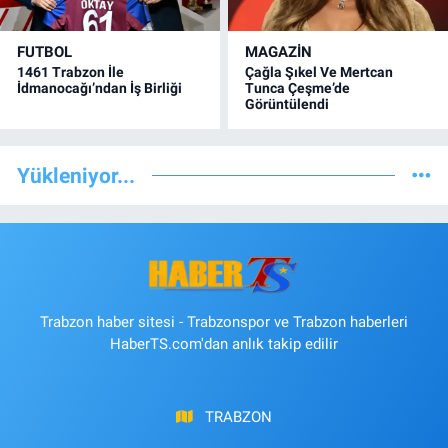
FUTBOL
MAGAZİN
1461 Trabzon İle
Çağla Şıkel Ve Mertcan
İdmanocağı’ndan İş Birliği
Tunca Çeşme’de
Görüntülendi
Yükleniyor...
Trabzon haber sitesi - Trabzonspor ve Trabzon haberleri
HaberTS.com'dan anlık takip edilir
TRABZON