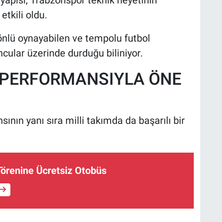
 yapısı, Trabzonspor teknik heyetinin
tkili oldu.
yönlü oynayabilen ve tempolu futbol
cular üzerinde durduğu biliniyor.
 PERFORMANSIYLA ÖNE
ının yanı sıra milli takımda da başarılı bir
Törenine Ücretsiz Otobüs