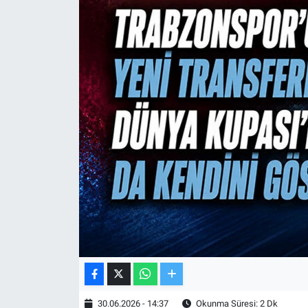
TV VE SİNEMA
BASKETBOL
SAĞLIK
GENEL
KÜLTÜR SANAT
ASAYİŞ
EKONOMİ
EĞİTİM
30.06.2026 - 14:37
Okunma Süresi: 2 Dk
ÇEVRE