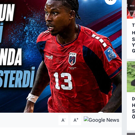
T
H
S
Y
G
D
H
S
Ö
-
+
A
A