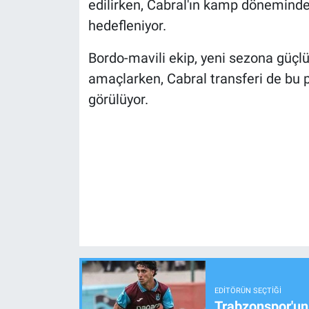
edilirken, Cabral'ın kamp dönemind
hedefleniyor.
Bordo-mavili ekip, yeni sezona güçlü 
amaçlarken, Cabral transferi de bu 
görülüyor.
EDITÖRÜN SEÇTIĞI
Trabzonspor'un