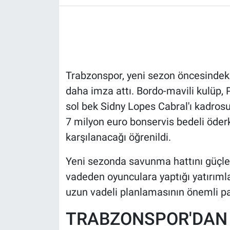
HABERDE İNSAN
POLİTİKA
Trabzonspor, yeni sezon öncesindeki
SPOR
daha imza attı. Bordo-mavili kulüp, 
MAGAZİN
sol bek Sidny Lopes Cabral'ı kadrosu
7 milyon euro bonservis bedeli öderk
Bilim, Teknoloji
karşılanacağı öğrenildi.
Yeni sezonda savunma hattını güçle
vadeden oyunculara yaptığı yatırımla
uzun vadeli planlamasının önemli par
TRABZONSPOR'DAN C