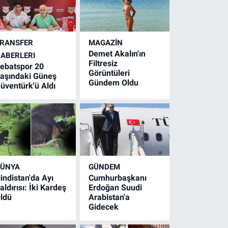
RANSFER
MAGAZİN
Demet Akalın'ın
ABERLERI
Filtresiz
ebatspor 20
Görüntüleri
aşındaki Güneş
Gündem Oldu
üventürk'ü Aldı
ÜNYA
GÜNDEM
indistan'da Ayı
Cumhurbaşkanı
aldırısı: İki Kardeş
Erdoğan Suudi
ldü
Arabistan'a
Gidecek