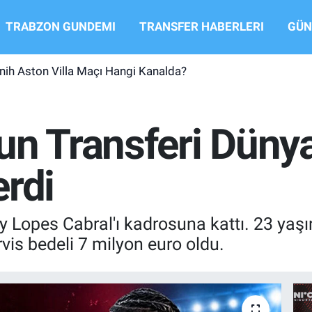
TRABZON GUNDEMI
TRANSFER HABERLERI
GÜN
ih Aston Villa Maçı Hangi Kanalda?
un Transferi Düny
erdi
 Lopes Cabral'ı kadrosuna kattı. 23 yaşınd
is bedeli 7 milyon euro oldu.