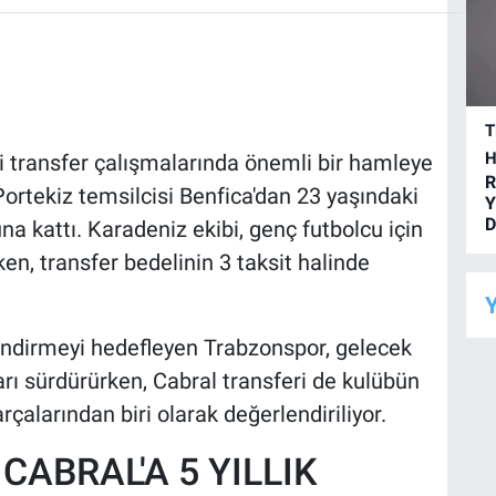
T
H
 transfer çalışmalarında önemli bir hamleye
R
Portekiz temsilcisi Benfica'dan 23 yaşındaki
Y
D
na kattı. Karadeniz ekibi, genç futbolcu için
en, transfer bedelinin 3 taksit halinde
Y
ndirmeyi hedefleyen Trabzonspor, gelecek
rı sürdürürken, Cabral transferi de kulübün
çalarından biri olarak değerlendiriliyor.
ABRAL'A 5 YILLIK