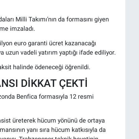
aları Milli Takımı'nın da formasını giyen
şme imzaladı.
milyon euro garanti ücret kazanacağı
a uzun vadeli yatırım yaptığı ifade ediliyor.
aksit halinde ödeneceği öğrenildi.
SI DİKKAT ÇEKTİ
zonda Benfica formasıyla 12 resmi
 asist üreterek hücum yönünü de ortaya
rmansının yanı sıra hücum katkısıyla da