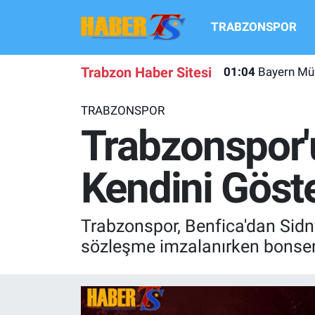
TRABZONSPOR
TRABZONSPOR
Hava Durumu
Trabzon Haber Sitesi
01:04
Bayern Mün
TRABZON GUNDEMI
Trafik Durumu
TRABZONSPOR
GÜNDEM
Süper Lig Puan Durumu ve Fikstür
Trabzonspor'
TRANSFER HABERLERI
Tüm Manşetler
Kendini Göst
KULİS MEYDANI
Son Dakika Haberleri
Trabzonspor, Benfica'dan Sidny
1461 TRABZON
Haber Arşivi
sözleşme imzalanırken bonserv
FUTBOL
ALT LIGLER