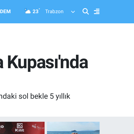
°
23
DEM
Trabzon
a Kupası'nda
aki sol bekle 5 yıllık