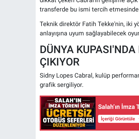
dikkat çeken Cabral'ın gelişime açık
transferde bu ismi tercih etmesinde e
Teknik direktör Fatih Tekke'nin, iki 
anlayışına uyum sağlayabilecek oyun
DÜNYA KUPASI'NDA
ÇIKIYOR
Sidny Lopes Cabral, kulüp performans
grafik sergiliyor.
Salah’ın İmza 
İçeriği Görüntüle