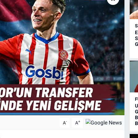
S
E
S
G
F
U
G
B
-
+
A
A
B
k