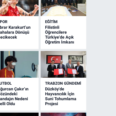
POR
EĞİTİM
brar Karakurt’un
Filistinli
ahalara Dönüşü
Öğrencilere
ecikecek
Türkiye'de Açık
Öğretim İmkanı
UTBOL
TRABZON GÜNDEMİ
ğurcan Çakır’ın
Düzköy'de
özündeki
Hayvancılık İçin
andajın Nedeni
Suni Tohumlama
elli Oldu
Projesi