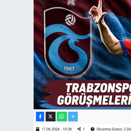
TV VE SİNEMA
BASKETBOL
SAĞLIK
GENEL
KÜLTÜR SANAT
ASAYİŞ
EKONOMİ
EĞİTİM
17.06.2026 - 10:38
1
Okunma Süresi: 2 D
ÇEVRE