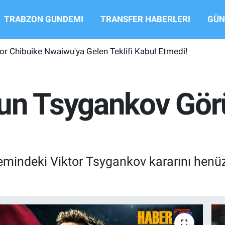
TRABZON GUNDEMI
TRANSFER HABERLERI
GÜN
r Chibuike Nwaiwu'ya Gelen Teklifi Kabul Etmedi!
un Tsygankov Gör
mindeki Viktor Tsygankov kararını henüz 