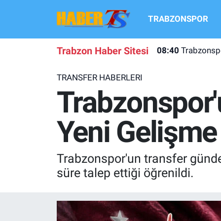
TRABZONSPOR
TRABZONSPOR
Hava Durumu
Trabzon Haber Sitesi
08:40
Trabzonspo
TRABZON GUNDEMI
Trafik Durumu
TRANSFER HABERLERI
GÜNDEM
Süper Lig Puan Durumu ve Fikstür
Trabzonspor'
TRANSFER HABERLERI
Tüm Manşetler
Yeni Gelişme
KULİS MEYDANI
Son Dakika Haberleri
Trabzonspor'un transfer günde
1461 TRABZON
Haber Arşivi
süre talep ettiği öğrenildi.
FUTBOL
ALT LIGLER