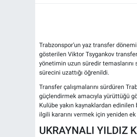
HABERDE İNSAN
POLİTİKA
Trabzonspor'un yaz transfer dönemind
SPOR
gösterilen Viktor Tsygankov transfer
MAGAZİN
yönetimin uzun süredir temaslarını 
sürecini uzattığı öğrenildi.
Bilim, Teknoloji
Transfer çalışmalarını sürdüren Tra
güçlendirmek amacıyla yürüttüğü gö
Kulübe yakın kaynaklardan edinilen b
ilgili kararını vermek için yeniden e
UKRAYNALI YILDIZ 