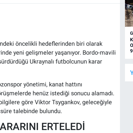
K
eki öncelikli hedeflerinden biri olarak
O
9
inde yeni gelişmeler yaşanıyor. Bordo-mavili
sürdürdüğü Ukraynalı futbolcunun karar
Y
bzonspor yönetimi, kanat hattını
rüşmelerde henüz istediği sonucu alamadı.
ilgilere göre Viktor Tsygankov, geleceğiyle
k süre talebinde bulundu.
KARARINI ERTELEDİ