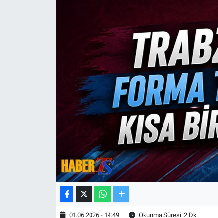
TV VE SİNEMA
BASKETBOL
SAĞLIK
GENEL
KÜLTÜR SANAT
ASAYİŞ
EKONOMİ
EĞİTİM
01.06.2026 - 14:49
Okunma Süresi: 2 Dk
ÇEVRE