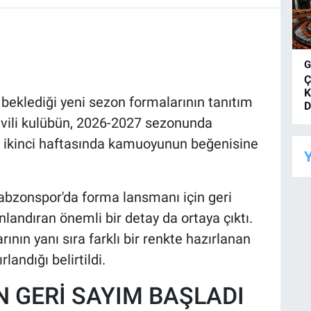
Ç
K
beklediği yeni sezon formalarının tanıtım
D
avili kulübün, 2026-2027 sezonunda
ın ikinci haftasında kamuoyunun beğenisine
Y
rabzonspor'da forma lansmanı için geri
landıran önemli bir detay da ortaya çıktı.
nın yanı sıra farklı bir renkte hazırlanan
andığı belirtildi.
N GERİ SAYIM BAŞLADI