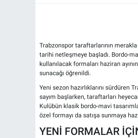
HABERDE İNSAN
POLİTİKA
Trabzonspor taraftarlarının merakla 
SPOR
tarihi netleşmeye başladı. Bordo-m
MAGAZİN
kullanılacak formaları haziran ayın
sunacağı öğrenildi.
Bilim, Teknoloji
Yeni sezon hazırlıklarını sürdüren T
sayım başlarken, taraftarları heyecan
Kulübün klasik bordo-mavi tasarımları
özel formayı da satışa sunmaya hazırl
YENİ FORMALAR İÇİ