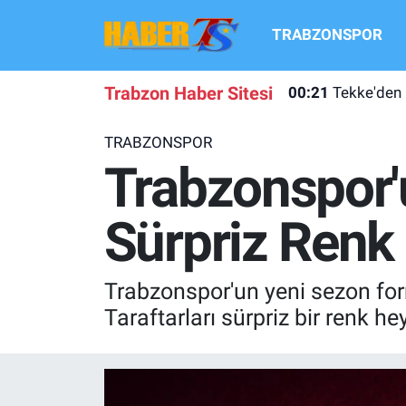
TRABZONSPOR
TRABZONSPOR
Hava Durumu
Trabzon Haber Sitesi
00:21
Tekke'den
TRABZON GUNDEMI
Trafik Durumu
TRABZONSPOR
GÜNDEM
Süper Lig Puan Durumu ve Fikstür
Trabzonspor'
TRANSFER HABERLERI
Tüm Manşetler
Sürpriz Renk
KULİS MEYDANI
Son Dakika Haberleri
Trabzonspor'un yeni sezon form
1461 TRABZON
Haber Arşivi
Taraftarları sürpriz bir renk he
FUTBOL
ALT LIGLER