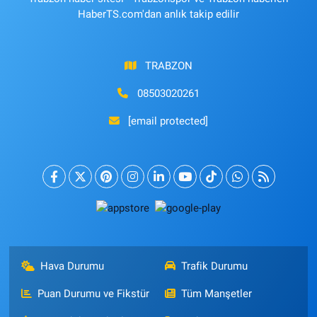
HaberTS.com'dan anlık takip edilir
TRABZON
08503020261
[email protected]
Hava Durumu
Trafik Durumu
Puan Durumu ve Fikstür
Tüm Manşetler