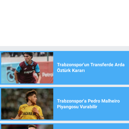
Trabzonspor'un Transferde Arda
Öztürk Kararı
Trabzonspor'a Pedro Malheiro
Piyangosu Vurabilir