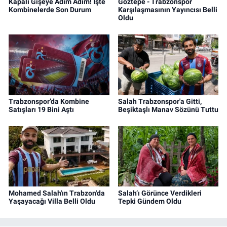
Kapalı Gişeye Adım Adım! İşte
Göztepe - Trabzonspor
Kombinelerde Son Durum
Karşılaşmasının Yayıncısı Belli
Oldu
Trabzonspor’da Kombine
Salah Trabzonspor'a Gitti,
Satışları 19 Bini Aştı
Beşiktaşlı Manav Sözünü Tuttu
Mohamed Salah'ın Trabzon'da
Salah’ı Görünce Verdikleri
Yaşayacağı Villa Belli Oldu
Tepki Gündem Oldu