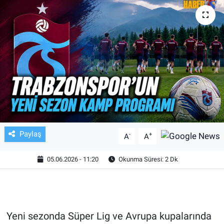
TV VE SİNEMA
BASKETBOL
SAĞLIK
GENEL
KÜLTÜR SANAT
Paylaş
-
+
A
A
ASAYİŞ
05.06.2026 - 11:20
Okunma Süresi: 2 Dk
EKONOMİ
EĞİTİM
Yeni sezonda Süper Lig ve Avrupa kupalarında
ÇEVRE