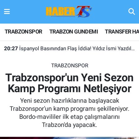
TRABZONSPOR
Hava Durumu
TRABZONSPOR
TRABZON GUNDEMI
TRANSFER HA
TRABZON GUNDEMI
Trafik Durumu
20:27
İspanyol Basınından Flaş İddia! Yıldız İsmi Yazdılar
GÜNDEM
Süper Lig Puan Durumu ve Fikstür
TRABZONSPOR
TRANSFER HABERLERI
Tüm Manşetler
Trabzonspor'un Yeni Sezon
Kamp Programı Netleşiyor
KULİS MEYDANI
Son Dakika Haberleri
Yeni sezon hazırlıklarına başlayacak
1461 TRABZON
Haber Arşivi
Trabzonspor'un kamp programı şekilleniyor.
Bordo-mavililer ilk etap çalışmalarını
FUTBOL
Trabzon'da yapacak.
ALT LIGLER