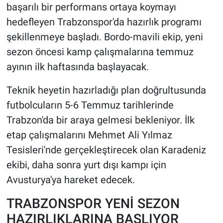
başarılı bir performans ortaya koymayı
hedefleyen Trabzonspor'da hazırlık programı
HABERDE İNSAN
şekillenmeye başladı. Bordo-mavili ekip, yeni
POLİTİKA
sezon öncesi kamp çalışmalarına temmuz
ayının ilk haftasında başlayacak.
SPOR
Teknik heyetin hazırladığı plan doğrultusunda
MAGAZİN
futbolcuların 5-6 Temmuz tarihlerinde
Trabzon'da bir araya gelmesi bekleniyor. İlk
Bilim, Teknoloji
etap çalışmalarını Mehmet Ali Yılmaz
Tesisleri'nde gerçekleştirecek olan Karadeniz
ekibi, daha sonra yurt dışı kampı için
Avusturya'ya hareket edecek.
TRABZONSPOR YENİ SEZON
HAZIRLIKLARINA BAŞLIYOR