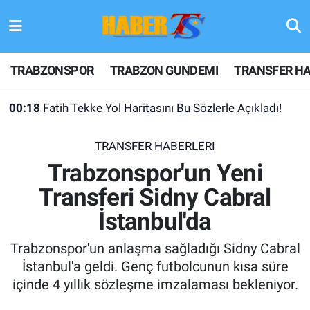
TRABZONSPOR
Hava Durumu
TRABZONSPOR
TRABZON GUNDEMI
TRANSFER HA
TRABZON GUNDEMI
Trafik Durumu
00:18
Fatih Tekke Yol Haritasını Bu Sözlerle Açıkladı!
GÜNDEM
Süper Lig Puan Durumu ve Fikstür
TRANSFER HABERLERI
TRANSFER HABERLERI
Tüm Manşetler
Trabzonspor'un Yeni
Transferi Sidny Cabral
KULİS MEYDANI
Son Dakika Haberleri
İstanbul'da
1461 TRABZON
Haber Arşivi
Trabzonspor'un anlaşma sağladığı Sidny Cabral
FUTBOL
İstanbul'a geldi. Genç futbolcunun kısa süre
içinde 4 yıllık sözleşme imzalaması bekleniyor.
ALT LIGLER