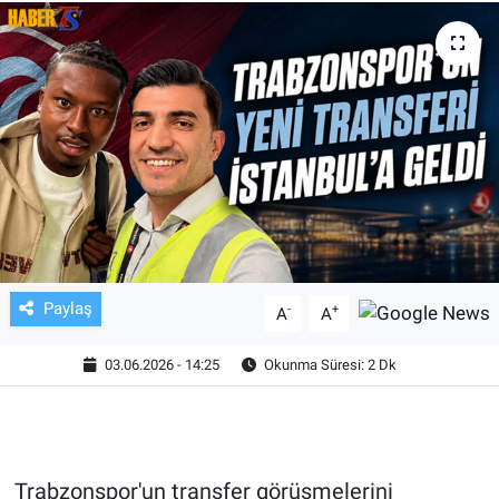
TV VE SİNEMA
BASKETBOL
SAĞLIK
GENEL
KÜLTÜR SANAT
Paylaş
-
+
A
A
ASAYİŞ
03.06.2026 - 14:25
Okunma Süresi: 2 Dk
EKONOMİ
EĞİTİM
Trabzonspor'un transfer görüşmelerini
ÇEVRE