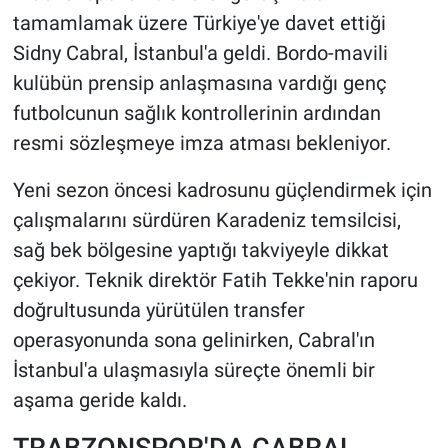
tamamlamak üzere Türkiye'ye davet ettiği
HABERDE İNSAN
Sidny Cabral, İstanbul'a geldi. Bordo-mavili
kulübün prensip anlaşmasına vardığı genç
POLİTİKA
futbolcunun sağlık kontrollerinin ardından
resmi sözleşmeye imza atması bekleniyor.
SPOR
Yeni sezon öncesi kadrosunu güçlendirmek için
MAGAZİN
çalışmalarını sürdüren Karadeniz temsilcisi,
sağ bek bölgesine yaptığı takviyeyle dikkat
Bilim, Teknoloji
çekiyor. Teknik direktör Fatih Tekke'nin raporu
doğrultusunda yürütülen transfer
operasyonunda sona gelinirken, Cabral'ın
İstanbul'a ulaşmasıyla süreçte önemli bir
aşama geride kaldı.
TRABZONSPOR'DA CABRAL