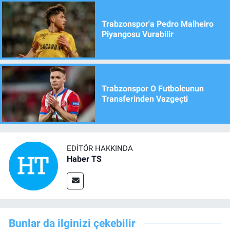
Trabzonspor'a Pedro Malheiro
Piyangosu Vurabilir
Trabzonspor O Futbolcunun
Transferinden Vazgeçti
EDITÖR HAKKINDA
Haber TS
Bunlar da ilginizi çekebilir