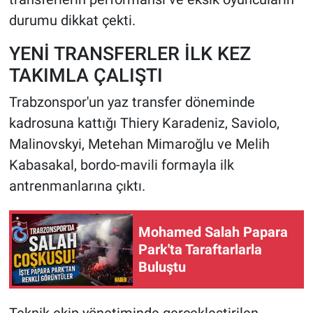
durumu dikkat çekti.
YENİ TRANSFERLER İLK KEZ
TAKIMLA ÇALIŞTI
Trabzonspor'un yaz transfer döneminde
kadrosuna kattığı Thiery Karadeniz, Saviolo,
Malinovskyi, Metehan Mimaroğlu ve Melih
Kabasakal, bordo-mavili formayla ilk
antrenmanlarına çıktı.
Mohamed Salah Papara
Park'ta Taraftarlarla
Buluştu