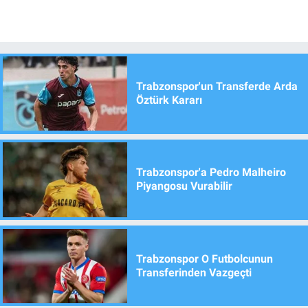
Trabzonspor'un Transferde Arda
Öztürk Kararı
Trabzonspor'a Pedro Malheiro
Piyangosu Vurabilir
Trabzonspor O Futbolcunun
Transferinden Vazgeçti