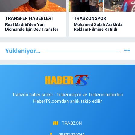
TRANSFER HABERLERI
TRABZONSPOR
Real Madrid'den Yan
Mohamed Salah Araklı’da
Diomande İçin Dev Transfer
Reklam Filmine Katıldı
Yükleniyor...
Trabzon haber sitesi - Trabzonspor ve Trabzon haberleri
HaberTS.com'dan anlık takip edilir
TRABZON