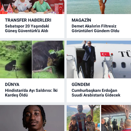
TRANSFER HABERLERI
MAGAZİN
Sebatspor 20 Yaşındaki
Demet Akalın'ın Filtresiz
Güneş Güventürk'ü Aldı
Görüntüleri Gündem Oldu
DÜNYA
GÜNDEM
Hindistan'da Ayı Saldırısı: İki
Cumhurbaşkanı Erdoğan
Kardeş Öldü
Suudi Arabistan'a Gidecek