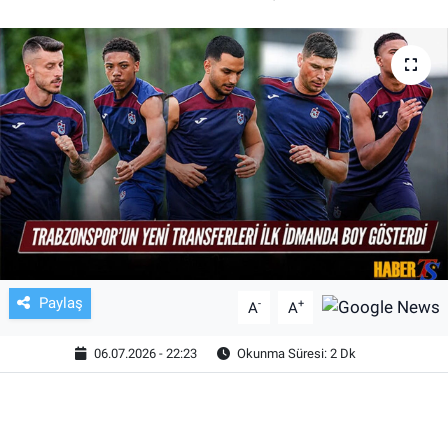
TV VE SİNEMA
BASKETBOL
SAĞLIK
GENEL
KÜLTÜR SANAT
ASAYİŞ
Paylaş
-
+
A
A
EKONOMİ
06.07.2026 - 22:23
Okunma Süresi: 2 Dk
EĞİTİM
ÇEVRE