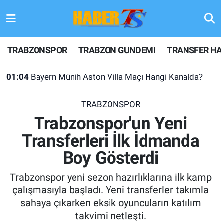
TRABZONSPOR
Hava Durumu
TRABZONSPOR
TRABZON GUNDEMI
TRANSFER HA
TRABZON GUNDEMI
Trafik Durumu
01:02
7 Ağustos 2026 Resmi Gazete Kararları Yayımlandı
GÜNDEM
Süper Lig Puan Durumu ve Fikstür
TRABZONSPOR
TRANSFER HABERLERI
Tüm Manşetler
Trabzonspor'un Yeni
Transferleri İlk İdmanda
KULİS MEYDANI
Son Dakika Haberleri
Boy Gösterdi
1461 TRABZON
Haber Arşivi
Trabzonspor yeni sezon hazırlıklarına ilk kamp
FUTBOL
çalışmasıyla başladı. Yeni transferler takımla
sahaya çıkarken eksik oyuncuların katılım
ALT LIGLER
takvimi netleşti.