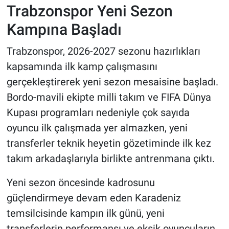
Trabzonspor Yeni Sezon
HABERDE İNSAN
Kampına Başladı
Trabzonspor, 2026-2027 sezonu hazırlıkları
POLİTİKA
kapsamında ilk kamp çalışmasını
SPOR
gerçekleştirerek yeni sezon mesaisine başladı.
Bordo-mavili ekipte milli takım ve FIFA Dünya
MAGAZİN
Kupası programları nedeniyle çok sayıda
oyuncu ilk çalışmada yer almazken, yeni
Bilim, Teknoloji
transferler teknik heyetin gözetiminde ilk kez
takım arkadaşlarıyla birlikte antrenmana çıktı.
Yeni sezon öncesinde kadrosunu
güçlendirmeye devam eden Karadeniz
temsilcisinde kampın ilk günü, yeni
transferlerin performansı ve eksik oyuncuların