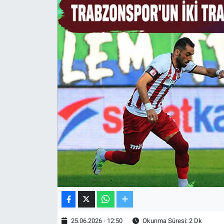
TV VE SİNEMA
BASKETBOL
SAĞLIK
GENEL
KÜLTÜR SANAT
ASAYİŞ
EKONOMİ
EĞİTİM
25.06.2026 - 12:50
Okunma Süresi: 2 Dk
ÇEVRE