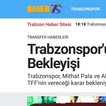
TRABZONSPOR
TRABZONSPOR
Hava Durumu
Trabzon Haber Sitesi
18:18
Trabzonspo
TRABZON GUNDEMI
Trafik Durumu
TRANSFER HABERLERI
GÜNDEM
Süper Lig Puan Durumu ve Fikstür
Trabzonspor'u
TRANSFER HABERLERI
Tüm Manşetler
Bekleyişi
KULİS MEYDANI
Son Dakika Haberleri
Trabzonspor, Mithat Pala ve A
1461 TRABZON
Haber Arşivi
TFF'nin vereceği karar bekleni
FUTBOL
ALT LIGLER