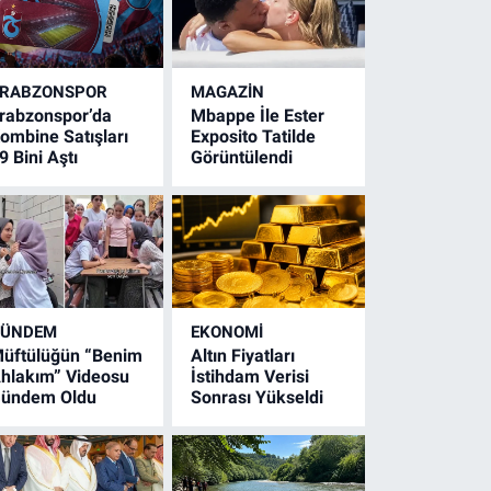
RABZONSPOR
MAGAZİN
rabzonspor’da
Mbappe İle Ester
ombine Satışları
Exposito Tatilde
9 Bini Aştı
Görüntülendi
GÜNDEM
EKONOMİ
üftülüğün “Benim
Altın Fiyatları
hlakım” Videosu
İstihdam Verisi
ündem Oldu
Sonrası Yükseldi