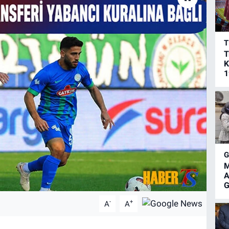
T
T
K
1
M
A
G
-
+
A
A