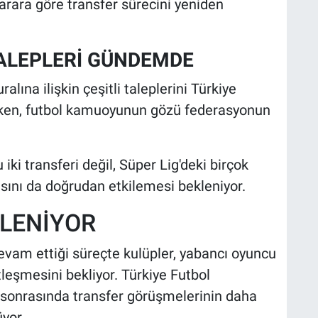
rara göre transfer sürecini yeniden
TALEPLERİ GÜNDEMDE
alına ilişkin çeşitli taleplerini Türkiye
nirken, futbol kamuoyunun gözü federasyonun
iki transferi değil, Süper Lig'deki birçok
ını da doğrudan etkilemesi bekleniyor.
KLENİYOR
evam ettiği süreçte kulüpler, yabancı oyuncu
leşmesini bekliyor. Türkiye Futbol
 sonrasında transfer görüşmelerinin daha
yor.