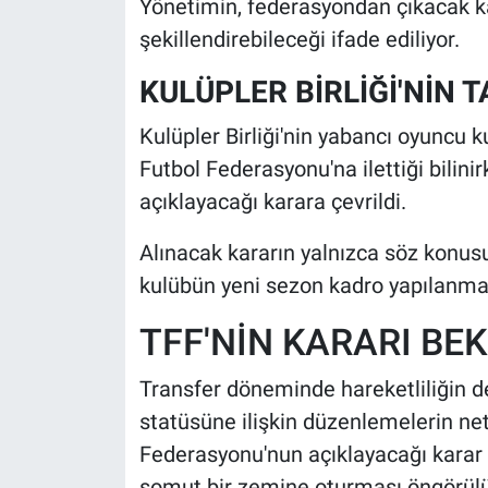
Yönetimin, federasyondan çıkacak ka
şekillendirebileceği ifade ediliyor.
KULÜPLER BİRLİĞİ'NİN 
Kulüpler Birliği'nin yabancı oyuncu kur
Futbol Federasyonu'na ilettiği bili
açıklayacağı karara çevrildi.
Alınacak kararın yalnızca söz konusu 
kulübün yeni sezon kadro yapılanmas
TFF'NİN KARARI BE
Transfer döneminde hareketliliğin d
statüsüne ilişkin düzenlemelerin net
Federasyonu'nun açıklayacağı karar
somut bir zemine oturması öngörülü