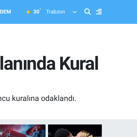
°
30
DEM
Trabzon
lanında Kural
ncu kuralına odaklandı.