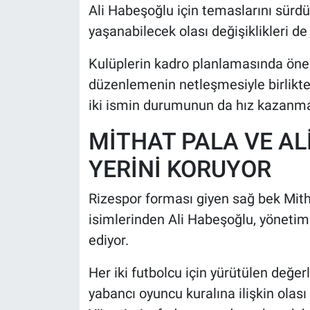
Ali Habeşoğlu için temaslarını sürd
yaşanabilecek olası değişiklikleri de
Kulüplerin kadro planlamasında önem
düzenlemenin netleşmesiyle birlikte
iki ismin durumunun da hız kazanma
MİTHAT PALA VE AL
YERİNİ KORUYOR
Rizespor forması giyen sağ bek Mitha
isimlerinden Ali Habeşoğlu, yönetim
ediyor.
Her iki futbolcu için yürütülen değe
yabancı oyuncu kuralına ilişkin olası d