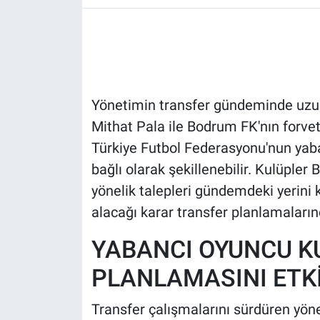
HABERDE İNSAN
POLİTİKA
Yönetimin transfer gündeminde uzun 
SPOR
Mithat Pala ile Bodrum FK'nın forvet
MAGAZİN
Türkiye Futbol Federasyonu'nun yaba
bağlı olarak şekillenebilir. Kulüpler
Bilim, Teknoloji
yönelik talepleri gündemdeki yerini 
alacağı karar transfer planlamalarınd
YABANCI OYUNCU K
PLANLAMASINI ETK
Transfer çalışmalarını sürdüren yöne