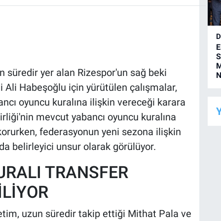
D
E
S
M
süredir yer alan Rizespor'un sağ beki
N
i Ali Habeşoğlu için yürütülen çalışmalar,
ncı oyuncu kuralına ilişkin vereceği karara
Y
 Birliği'nin mevcut yabancı oyuncu kuralına
korurken, federasyonun yeni sezona ilişkin
a belirleyici unsur olarak görülüyor.
URALI TRANSFER
İLİYOR
tim, uzun süredir takip ettiği Mithat Pala ve