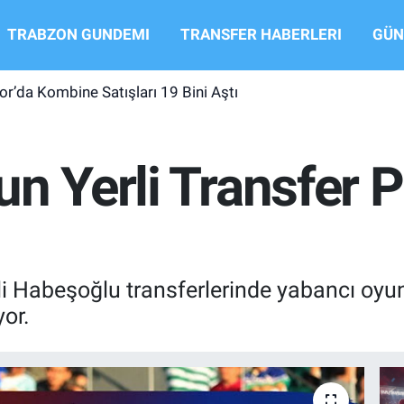
TRABZON GUNDEMI
TRANSFER HABERLERI
GÜN
r’da Kombine Satışları 19 Bini Aştı
n Yerli Transfer P
li Habeşoğlu transferlerinde yabancı oyu
yor.