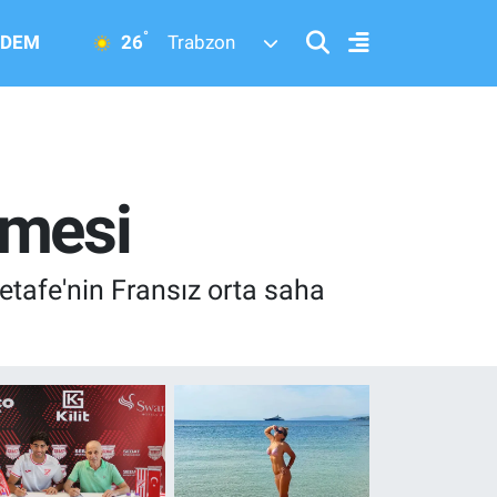
°
26
DEM
Trabzon
şmesi
etafe'nin Fransız orta saha