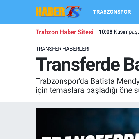
TRABZONSPOR
TRABZONSPOR
Hava Durumu
Trabzon Haber Sitesi
10:08
Kasımpaşa
TRABZON GUNDEMI
Trafik Durumu
TRANSFER HABERLERI
GÜNDEM
Süper Lig Puan Durumu ve Fikstür
Transferde B
TRANSFER HABERLERI
Tüm Manşetler
Trabzonspor'da Batista Mendy i
KULİS MEYDANI
Son Dakika Haberleri
için temaslara başladığı öne s
1461 TRABZON
Haber Arşivi
FUTBOL
ALT LIGLER