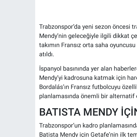
HABERDE İNSAN
Trabzonspor’da yeni sezon öncesi tr
POLİTİKA
Mendy’nin geleceğiyle ilgili dikkat 
takımın Fransız orta saha oyuncusu i
SPOR
atıldı.
MAGAZİN
İspanyol basınında yer alan haberler
Bilim, Teknoloji
Mendy’yi kadrosuna katmak için hare
Bordalás’ın Fransız futbolcuyu özell
planlamasında önemli bir alternatif o
BATISTA MENDY İÇİ
Trabzonspor’un kadro planlamasında
Batista Mendy için Getafe’nin ilk te