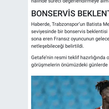
halinde süreci değerlendirmeye alma
BONSERVİS BEKLENT
Haberde, Trabzonspor’un Batista Men
seviyesinde bir bonservis beklentisi o
sona eren Fransız oyuncunun geleceğiy
netleşebileceği belirtildi.
Getafe’nin resmi teklif hazırlığında o
görüşmelerin önümüzdeki günlerde h