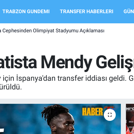
TRABZON GUNDEMI
TRANSFER HABERLERI
GÜN
 Cephesinden Olimpiyat Stadyumu Açıklaması
atista Mendy Geli
çin İspanya'dan transfer iddiası geldi. G
ürüldü.