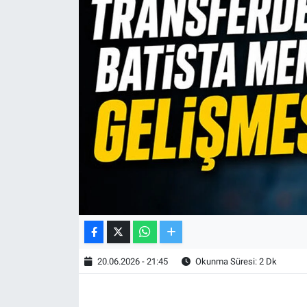
TV VE SİNEMA
BASKETBOL
SAĞLIK
GENEL
KÜLTÜR SANAT
ASAYİŞ
EKONOMİ
20.06.2026 - 21:45
Okunma Süresi: 2 Dk
EĞİTİM
ÇEVRE