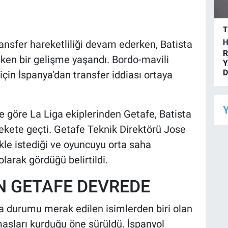
T
H
ansfer hareketliliği devam ederken, Batista
R
çeken bir gelişme yaşandı. Bordo-mavili
Y
D
çin İspanya’dan transfer iddiası ortaya
Y
e göre La Liga ekiplerinden Getafe, Batista
kete geçti. Getafe Teknik Direktörü Jose
ikle istediği ve oyuncuyu orta saha
larak gördüğü belirtildi.
N GETAFE DEVREDE
 durumu merak edilen isimlerden biri olan
masları kurduğu öne sürüldü. İspanyol