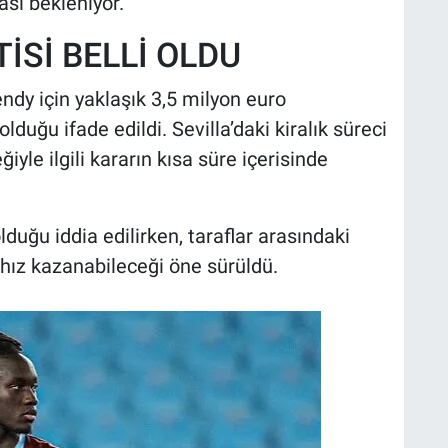
sı bekleniyor.
İSİ BELLİ OLDU
dy için yaklaşık 3,5 milyon euro
lduğu ifade edildi. Sevilla’daki kiralık süreci
le ilgili kararın kısa süre içerisinde
lduğu iddia edilirken, taraflar arasındaki
ız kazanabileceği öne sürüldü.