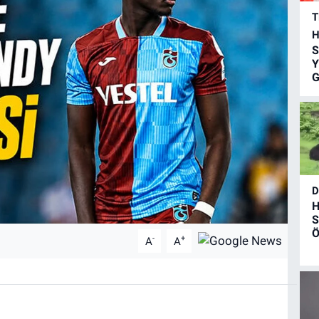
T
H
S
Y
G
D
H
S
Ö
-
+
A
A