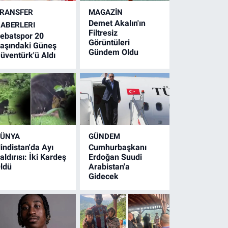
RANSFER
MAGAZİN
Demet Akalın'ın
ABERLERI
Filtresiz
ebatspor 20
Görüntüleri
aşındaki Güneş
Gündem Oldu
üventürk'ü Aldı
ÜNYA
GÜNDEM
indistan'da Ayı
Cumhurbaşkanı
aldırısı: İki Kardeş
Erdoğan Suudi
ldü
Arabistan'a
Gidecek