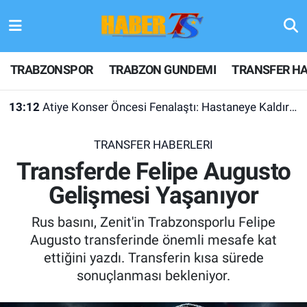
TRABZONSPOR
Hava Durumu
TRABZONSPOR
TRABZON GUNDEMI
TRANSFER HA
TRABZON GUNDEMI
Trafik Durumu
13:12
Atiye Konser Öncesi Fenalaştı: Hastaneye Kaldırıldı
GÜNDEM
Süper Lig Puan Durumu ve Fikstür
TRANSFER HABERLERI
TRANSFER HABERLERI
Tüm Manşetler
Transferde Felipe Augusto
Gelişmesi Yaşanıyor
KULİS MEYDANI
Son Dakika Haberleri
Rus basını, Zenit'in Trabzonsporlu Felipe
1461 TRABZON
Haber Arşivi
Augusto transferinde önemli mesafe kat
ettiğini yazdı. Transferin kısa sürede
FUTBOL
sonuçlanması bekleniyor.
ALT LIGLER