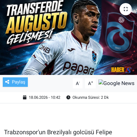
TV VE SİNEMA
BASKETBOL
SAĞLIK
GENEL
KÜLTÜR SANAT
Paylaş
-
+
A
A
ASAYİŞ
18.06.2026 - 10:42
Okunma Süresi: 2 Dk
EKONOMİ
EĞİTİM
Trabzonspor'un Brezilyalı golcüsü Felipe
ÇEVRE