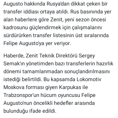
Augusto hakkında Rusya'dan dikkat çeken bir
transfer iddiası ortaya atıldı. Rus basınında yer
HABERDE İNSAN
alan haberlere göre Zenit, yeni sezon öncesi
POLİTİKA
kadrosunu güçlendirmek için çalışmalarını
sürdürürken transfer listesinin üst sıralarında
SPOR
Felipe Augusto'ya yer veriyor.
MAGAZİN
Haberde, Zenit Teknik Direktörü Sergey
Semak'ın yönetimden bazı transferlerin hazırlık
Bilim, Teknoloji
dönemi tamamlanmadan sonuçlandırılmasını
istediği belirtildi. Bu kapsamda Lokomotiv
Moskova forması giyen Karpukas ile
Trabzonspor'un hücum oyuncusu Felipe
Augusto'nun öncelikli hedefler arasında
bulunduğu ifade edildi.