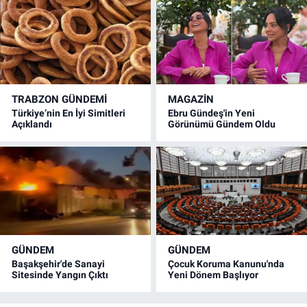
TRABZON GÜNDEMİ
MAGAZİN
Türkiye’nin En İyi Simitleri
Ebru Gündeş'in Yeni
Açıklandı
Görünümü Gündem Oldu
GÜNDEM
GÜNDEM
Başakşehir'de Sanayi
Çocuk Koruma Kanunu'nda
Sitesinde Yangın Çıktı
Yeni Dönem Başlıyor