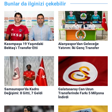
Bunlar da ilginizi çekebilir
Kasımpaşa 19 Yaşındaki
Alanyaspor’dan Geleceğe
Bektaş’ı Transfer Etti
Yatırım: İki Genç Transfer
Samsunspor’da Kadro
Galatasaray Can Uzun
Değişimi: 8 Gitti, 7 Geldi
Transferinde Farkı 5 Milyona
İndirdi