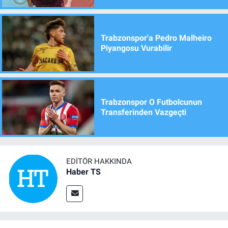
Trabzonspor'a Pedro Malheiro
Piyangosu Vurabilir
Trabzonspor O Futbolcunun
Transferinden Vazgeçti
EDITÖR HAKKINDA
Haber TS