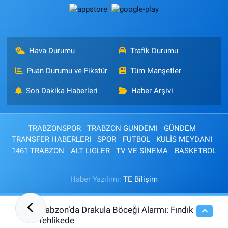
Hava Durumu
Trafik Durumu
Puan Durumu ve Fikstür
Tüm Manşetler
Son Dakika Haberleri
Haber Arşivi
TRABZONSPOR
TRABZON GUNDEMI
GÜNDEM
TRANSFER HABERLERI
SPOR
FUTBOL
KULİS MEYDANI
1461 TRABZON
ALT LIGLER
TV VE SİNEMA
BASKETBOL
Haber Yazılımı:
TE Bilişim
Trabzon’da Drakula Böceği Alarmı: Fındık
13:14
Tehlikede