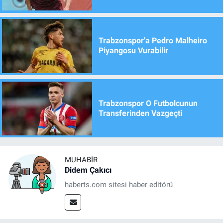
Trabzonspor'a Pedro Malheiro
Piyangosu Vurabilir
Trabzonspor O Futbolcunun
Transferinden Vazgeçti
MUHABIR
Didem Çakıcı
haberts.com sitesi haber editörü