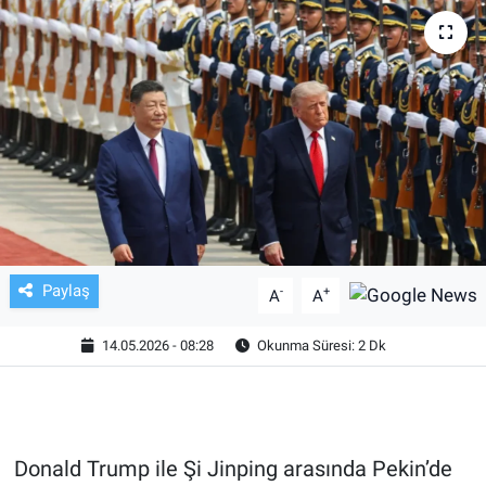
TV VE SİNEMA
BASKETBOL
SAĞLIK
GENEL
KÜLTÜR SANAT
Paylaş
-
+
A
A
ASAYİŞ
14.05.2026 - 08:28
Okunma Süresi: 2 Dk
EKONOMİ
EĞİTİM
Donald Trump ile Şi Jinping arasında Pekin’de
ÇEVRE