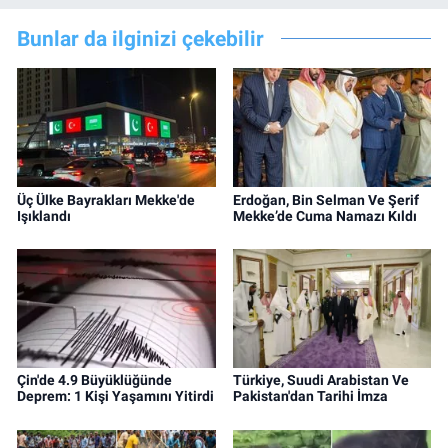
Bunlar da ilginizi çekebilir
Üç Ülke Bayrakları Mekke'de
Erdoğan, Bin Selman Ve Şerif
Işıklandı
Mekke’de Cuma Namazı Kıldı
Çin'de 4.9 Büyüklüğünde
Türkiye, Suudi Arabistan Ve
Deprem: 1 Kişi Yaşamını Yitirdi
Pakistan'dan Tarihi İmza