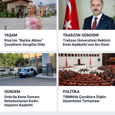
YAŞAM
TRABZON GÜNDEMİ
Rize’nin “Barbie Ablası”
Trabzon Üniversitesi Rektörü
Çocukların Sevgilisi Oldu
Emin Aşıkkutlu’nun Acı Günü
GÜNDEM
POLİTİKA
Ordu’da Kene Sonrası
TBMM’de Çocuklara İlişkin
Rahatsızlanan Kadın
Düzenleme Tartışması
Hayatını Kaybetti