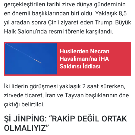
gerçekleştirilen tarihi zirve dünya gündeminin
en önemli başlıklarından biri oldu. Yaklaşık 8,5
HABERDE İNSAN
yıl aradan sonra Çin’i ziyaret eden Trump, Büyük
POLİTİKA
Halk Salonu’nda resmi törenle karşılandı.
SPOR
Husilerden Necran
Havalimanı'na İHA
MAGAZİN
Saldırısı İddiası
Bilim, Teknoloji
İki liderin görüşmesi yaklaşık 2 saat sürerken,
zirvede ticaret, İran ve Tayvan başlıklarının öne
çıktığı belirtildi.
Şİ JİNPİNG: “RAKİP DEĞİL ORTAK
OLMALIYIZ”