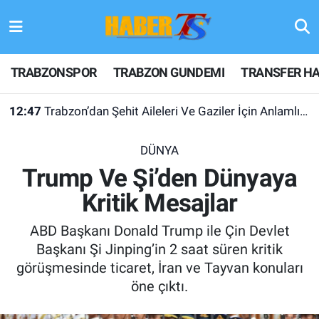
TRABZONSPOR
Hava Durumu
TRABZONSPOR
TRABZON GUNDEMI
TRANSFER HA
TRABZON GUNDEMI
Trafik Durumu
12:47
Trabzon’dan Şehit Aileleri Ve Gaziler İçin Anlamlı Çağrı
GÜNDEM
Süper Lig Puan Durumu ve Fikstür
DÜNYA
TRANSFER HABERLERI
Tüm Manşetler
Trump Ve Şi’den Dünyaya
Kritik Mesajlar
KULİS MEYDANI
Son Dakika Haberleri
ABD Başkanı Donald Trump ile Çin Devlet
1461 TRABZON
Haber Arşivi
Başkanı Şi Jinping’in 2 saat süren kritik
görüşmesinde ticaret, İran ve Tayvan konuları
FUTBOL
öne çıktı.
ALT LIGLER