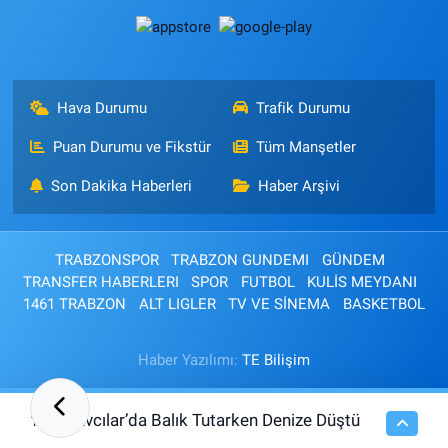
Hava Durumu
Trafik Durumu
Puan Durumu ve Fikstür
Tüm Manşetler
Son Dakika Haberleri
Haber Arşivi
TRABZONSPOR
TRABZON GUNDEMI
GÜNDEM
TRANSFER HABERLERI
SPOR
FUTBOL
KULİS MEYDANI
1461 TRABZON
ALT LIGLER
TV VE SİNEMA
BASKETBOL
Haber Yazılımı:
TE Bilişim
Avcılar’da Balık Tutarken Denize Düştü
12:49