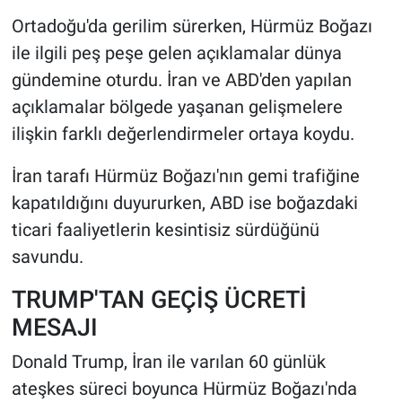
Ortadoğu'da gerilim sürerken, Hürmüz Boğazı
HABERDE İNSAN
ile ilgili peş peşe gelen açıklamalar dünya
gündemine oturdu. İran ve ABD'den yapılan
POLİTİKA
açıklamalar bölgede yaşanan gelişmelere
ilişkin farklı değerlendirmeler ortaya koydu.
SPOR
İran tarafı Hürmüz Boğazı'nın gemi trafiğine
MAGAZİN
kapatıldığını duyururken, ABD ise boğazdaki
Bilim, Teknoloji
ticari faaliyetlerin kesintisiz sürdüğünü
savundu.
TRUMP'TAN GEÇİŞ ÜCRETİ
MESAJI
Donald Trump, İran ile varılan 60 günlük
ateşkes süreci boyunca Hürmüz Boğazı'nda