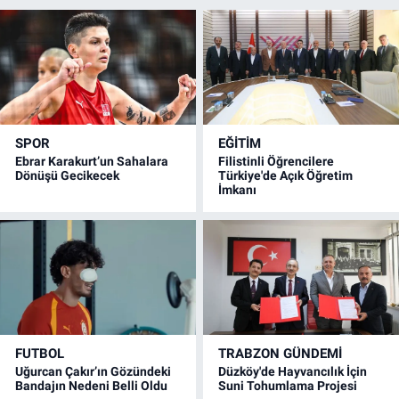
SPOR
EĞİTİM
Ebrar Karakurt’un Sahalara
Filistinli Öğrencilere
Dönüşü Gecikecek
Türkiye'de Açık Öğretim
İmkanı
FUTBOL
TRABZON GÜNDEMİ
Uğurcan Çakır’ın Gözündeki
Düzköy'de Hayvancılık İçin
Bandajın Nedeni Belli Oldu
Suni Tohumlama Projesi