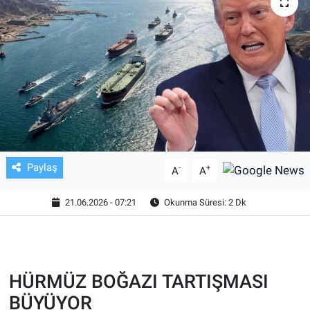
TV VE SİNEMA
BASKETBOL
SAĞLIK
GENEL
KÜLTÜR SANAT
Paylaş
-
+
A
A
ASAYİŞ
21.06.2026 - 07:21
Okunma Süresi: 2 Dk
EKONOMİ
EĞİTİM
HÜRMÜZ BOĞAZI TARTIŞMASI
BÜYÜYOR
ÇEVRE