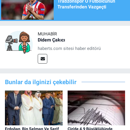
Trabzonspor O Futbolcunun
Transferinden Vazgeçti
MUHABIR
Didem Çakıcı
haberts.com sitesi haber editörü
Bunlar da ilginizi çekebilir
Erdoğan, Bin Selman Ve Şerif
Çin'de 4.9 Büyüklüğünde