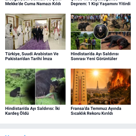
Mekke’de Cuma Namazı Kıldı
Deprem: 1 Kişi Yaşamını Yitirdi
Türkiye, Suudi Arabistan Ve
Hindistan’da Ayı Saldırısı
Pakistan'dan Tarihi İmza
Sonrası Yeni Görüntüler
Hindistan'da Ayı Saldırısı: İki
Fransa’da Temmuz Ayında
Kardeş Öldü
Sıcaklık Rekoru Kırıldı