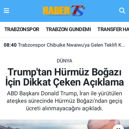
TRABZONSPOR
Hava Durumu
TRABZONSPOR
TRABZON GUNDEMI
TRANSFER HA
TRABZON GUNDEMI
Trafik Durumu
08:40
Trabzonspor Chibuike Nwaiwu'ya Gelen Teklifi Kabul Etmedi!
GÜNDEM
Süper Lig Puan Durumu ve Fikstür
DÜNYA
TRANSFER HABERLERI
Tüm Manşetler
Trump'tan Hürmüz Boğazı
İçin Dikkat Çeken Açıklama
KULİS MEYDANI
Son Dakika Haberleri
ABD Başkanı Donald Trump, İran ile yürütülen
1461 TRABZON
Haber Arşivi
ateşkes sürecinde Hürmüz Boğazı'ndan geçiş
ücreti alınmayacağını açıkladı.
FUTBOL
ALT LIGLER