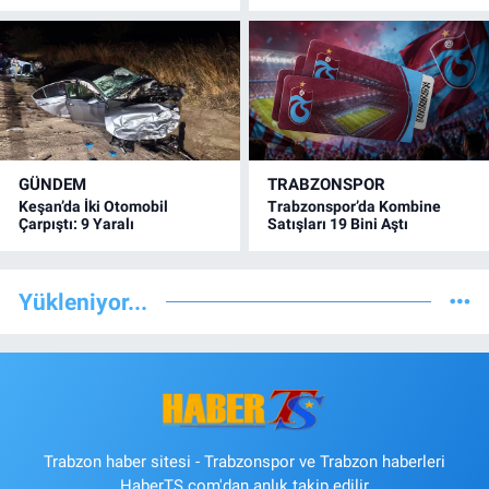
GÜNDEM
TRABZONSPOR
Keşan’da İki Otomobil
Trabzonspor’da Kombine
Çarpıştı: 9 Yaralı
Satışları 19 Bini Aştı
Yükleniyor...
Trabzon haber sitesi - Trabzonspor ve Trabzon haberleri
HaberTS.com'dan anlık takip edilir