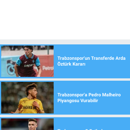
Trabzonspor'un Transferde Arda
Öztürk Kararı
Trabzonspor'a Pedro Malheiro
Piyangosu Vurabilir