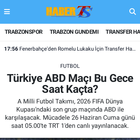
TRABZONSPOR
Hava Durumu
TRABZONSPOR
TRABZON GUNDEMI
TRANSFER HA
TRABZON GUNDEMI
Trafik Durumu
17:56
Fenerbahçe'den Romelu Lukaku İçin Transfer Hamlesi
GÜNDEM
Süper Lig Puan Durumu ve Fikstür
FUTBOL
TRANSFER HABERLERI
Tüm Manşetler
Türkiye ABD Maçı Bu Gece
Saat Kaçta?
KULİS MEYDANI
Son Dakika Haberleri
A Milli Futbol Takımı, 2026 FIFA Dünya
1461 TRABZON
Haber Arşivi
Kupası'ndaki son grup maçında ABD ile
karşılaşacak. Mücadele 26 Haziran Cuma günü
FUTBOL
saat 05.00'te TRT 1'den canlı yayınlanacak.
ALT LIGLER