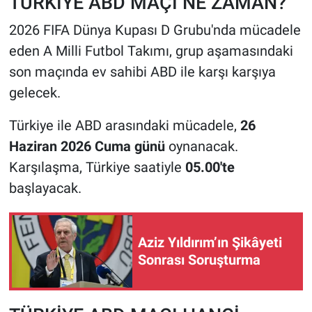
TÜRKİYE ABD MAÇI NE ZAMAN?
2026 FIFA Dünya Kupası D Grubu'nda mücadele
HABERDE İNSAN
eden A Milli Futbol Takımı, grup aşamasındaki
POLİTİKA
son maçında ev sahibi ABD ile karşı karşıya
gelecek.
SPOR
Türkiye ile ABD arasındaki mücadele,
26
MAGAZİN
Haziran 2026 Cuma günü
oynanacak.
Karşılaşma, Türkiye saatiyle
05.00'te
Bilim, Teknoloji
başlayacak.
Aziz Yıldırım’ın Şikâyeti
Sonrası Soruşturma