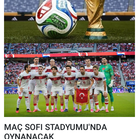
MAÇ SOFI STADYUMU'NDA
OYNANACAK