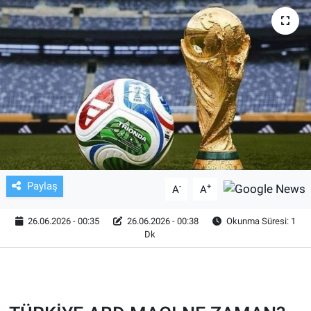
TV VE SİNEMA
BASKETBOL
SAĞLIK
GENEL
KÜLTÜR SANAT
Paylaş
-
+
A
A
ASAYİŞ
26.06.2026 - 00:35
26.06.2026 - 00:38
Okunma Süresi: 1
Dk
EKONOMİ
EĞİTİM
ÇEVRE