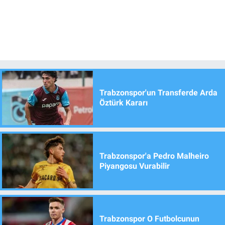
Trabzonspor'un Transferde Arda
Öztürk Kararı
Trabzonspor'a Pedro Malheiro
Piyangosu Vurabilir
Trabzonspor O Futbolcunun