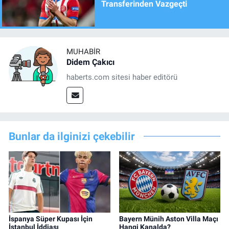
Transferinden Vazgeçti
MUHABIR
Didem Çakıcı
haberts.com sitesi haber editörü
Bunlar da ilginizi çekebilir
İspanya Süper Kupası İçin
Bayern Münih Aston Villa Maçı
İstanbul İddiası
Hangi Kanalda?