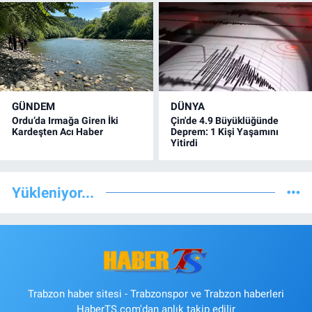
GÜNDEM
DÜNYA
Ordu’da Irmağa Giren İki
Çin'de 4.9 Büyüklüğünde
Kardeşten Acı Haber
Deprem: 1 Kişi Yaşamını
Yitirdi
Yükleniyor...
Trabzon haber sitesi - Trabzonspor ve Trabzon haberleri
HaberTS.com'dan anlık takip edilir