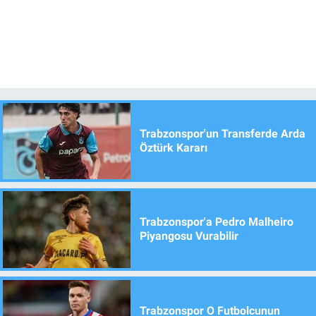
Trabzonspor'un Transferde Arda
Öztürk Kararı
Trabzonspor'a Pedro Malheiro
Piyangosu Vurabilir
Trabzonspor O Futbolcunun