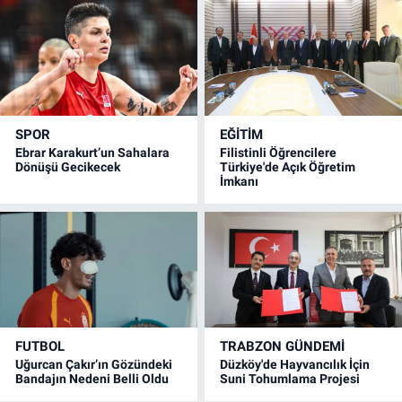
SPOR
EĞİTİM
Ebrar Karakurt’un Sahalara
Filistinli Öğrencilere
Dönüşü Gecikecek
Türkiye'de Açık Öğretim
İmkanı
FUTBOL
TRABZON GÜNDEMİ
Uğurcan Çakır’ın Gözündeki
Düzköy'de Hayvancılık İçin
Bandajın Nedeni Belli Oldu
Suni Tohumlama Projesi