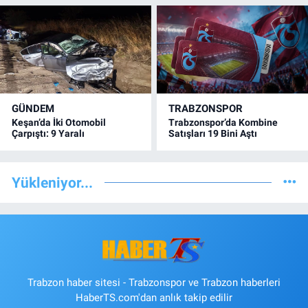
GÜNDEM
TRABZONSPOR
Keşan’da İki Otomobil
Trabzonspor’da Kombine
Çarpıştı: 9 Yaralı
Satışları 19 Bini Aştı
Yükleniyor...
Trabzon haber sitesi - Trabzonspor ve Trabzon haberleri
HaberTS.com'dan anlık takip edilir