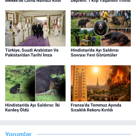
Mekke’de Cuma Namazı Kıldı
Deprem: 1 Kişi Yaşamını Yitirdi
Türkiye, Suudi Arabistan Ve
Hindistan’da Ayı Saldırısı
Pakistan'dan Tarihi İmza
Sonrası Yeni Görüntüler
Hindistan'da Ayı Saldırısı: İki
Fransa’da Temmuz Ayında
Kardeş Öldü
Sıcaklık Rekoru Kırıldı
Yorumlar