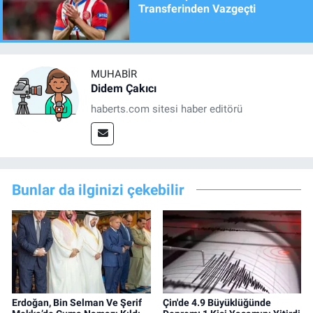
Transferinden Vazgeçti
MUHABIR
Didem Çakıcı
haberts.com sitesi haber editörü
Bunlar da ilginizi çekebilir
Erdoğan, Bin Selman Ve Şerif
Çin'de 4.9 Büyüklüğünde