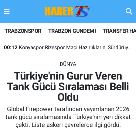
TRABZONSPOR
Hava Durumu
TRABZONSPOR
TRABZON GUNDEMI
TRANSFER HA
TRABZON GUNDEMI
Trafik Durumu
00:12
Konyaspor Rizespor Maçı Hazırlıklarını Sürdürüyor
GÜNDEM
Süper Lig Puan Durumu ve Fikstür
DÜNYA
TRANSFER HABERLERI
Tüm Manşetler
Türkiye'nin Gurur Veren
Tank Gücü Sıralaması Belli
KULİS MEYDANI
Son Dakika Haberleri
Oldu
1461 TRABZON
Haber Arşivi
Global Firepower tarafından yayımlanan 2026
FUTBOL
tank gücü sıralamasında Türkiye'nin yeri dikkat
çekti. Liste askeri çevrelerde ilgi gördü.
ALT LIGLER