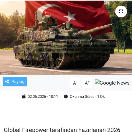
TV VE SİNEMA
BASKETBOL
SAĞLIK
GENEL
KÜLTÜR SANAT
Paylaş
-
+
A
A
ASAYİŞ
02.06.2026 - 10:11
Okunma Süresi: 1 Dk
EKONOMİ
EĞİTİM
Global Firepower tarafından hazırlanan 2026
ÇEVRE