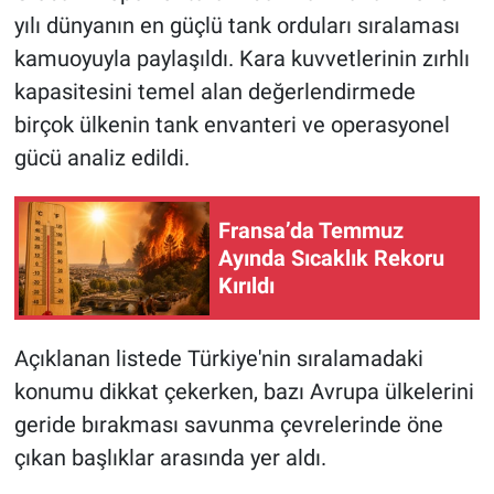
yılı dünyanın en güçlü tank orduları sıralaması
HABERDE İNSAN
kamuoyuyla paylaşıldı. Kara kuvvetlerinin zırhlı
kapasitesini temel alan değerlendirmede
POLİTİKA
birçok ülkenin tank envanteri ve operasyonel
gücü analiz edildi.
SPOR
MAGAZİN
Fransa’da Temmuz
Ayında Sıcaklık Rekoru
Bilim, Teknoloji
Kırıldı
Açıklanan listede Türkiye'nin sıralamadaki
konumu dikkat çekerken, bazı Avrupa ülkelerini
geride bırakması savunma çevrelerinde öne
çıkan başlıklar arasında yer aldı.