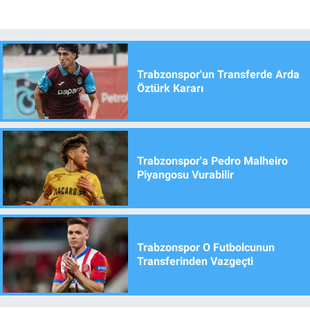
Trabzonspor'un Transferde Arda
Öztürk Kararı
Trabzonspor'a Pedro Malheiro
Piyangosu Vurabilir
Trabzonspor O Futbolcunun
Transferinden Vazgeçti