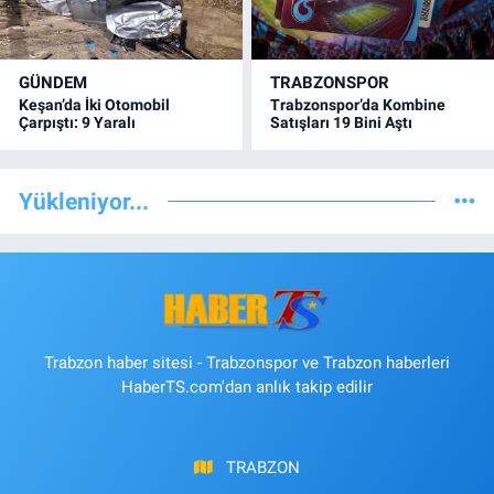
GÜNDEM
TRABZONSPOR
Keşan’da İki Otomobil
Trabzonspor’da Kombine
Çarpıştı: 9 Yaralı
Satışları 19 Bini Aştı
Yükleniyor...
Trabzon haber sitesi - Trabzonspor ve Trabzon haberleri
HaberTS.com'dan anlık takip edilir
TRABZON