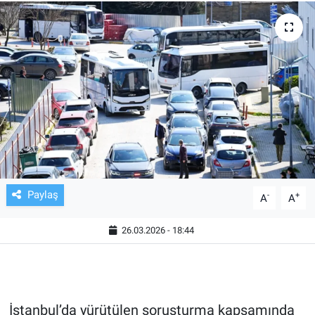
TV VE SİNEMA
BASKETBOL
SAĞLIK
GENEL
KÜLTÜR SANAT
Paylaş
-
+
A
A
ASAYİŞ
26.03.2026 - 18:44
EKONOMİ
EĞİTİM
İstanbul’da yürütülen soruşturma kapsamında
ÇEVRE