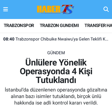
TRABZONSPOR
Hava Durumu
TRABZONSPOR
TRABZON GUNDEMI
TRANSFER HA
TRABZON GUNDEMI
Trafik Durumu
08:40
Trabzonspor Chibuike Nwaiwu'ya Gelen Teklifi Kabul Etmedi!
GÜNDEM
Süper Lig Puan Durumu ve Fikstür
GÜNDEM
TRANSFER HABERLERI
Tüm Manşetler
Ünlülere Yönelik
Operasyonda 4 Kişi
KULİS MEYDANI
Son Dakika Haberleri
Tutuklandı
1461 TRABZON
Haber Arşivi
İstanbul’da düzenlenen operasyonda gözaltına
FUTBOL
alınan bazı isimler tutuklandı, birçok ünlü
hakkında ise adli kontrol kararı verildi.
ALT LIGLER