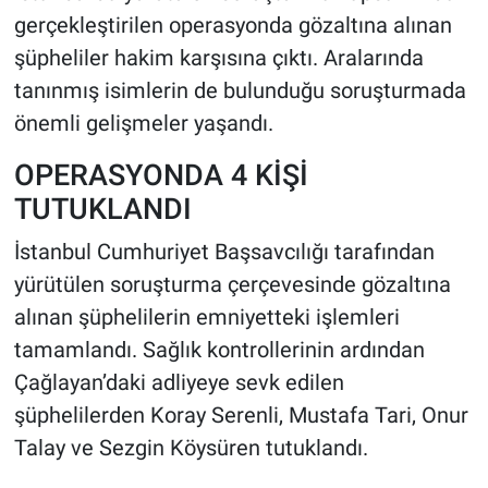
gerçekleştirilen operasyonda gözaltına alınan
HABERDE İNSAN
şüpheliler hakim karşısına çıktı. Aralarında
tanınmış isimlerin de bulunduğu soruşturmada
POLİTİKA
önemli gelişmeler yaşandı.
SPOR
OPERASYONDA 4 KİŞİ
TUTUKLANDI
MAGAZİN
İstanbul Cumhuriyet Başsavcılığı tarafından
Bilim, Teknoloji
yürütülen soruşturma çerçevesinde gözaltına
alınan şüphelilerin emniyetteki işlemleri
tamamlandı. Sağlık kontrollerinin ardından
Çağlayan’daki adliyeye sevk edilen
şüphelilerden Koray Serenli, Mustafa Tari, Onur
Talay ve Sezgin Köysüren tutuklandı.