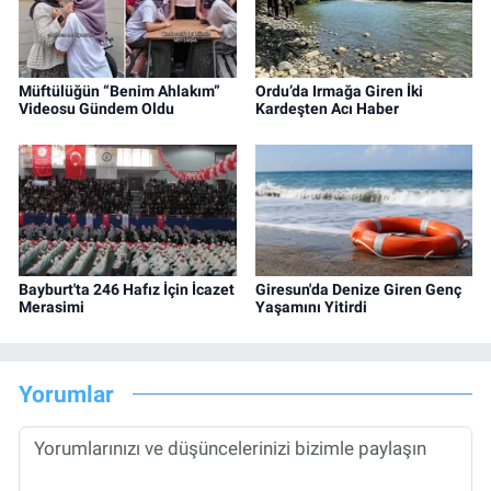
Müftülüğün “Benim Ahlakım”
Ordu’da Irmağa Giren İki
Videosu Gündem Oldu
Kardeşten Acı Haber
Bayburt'ta 246 Hafız İçin İcazet
Giresun'da Denize Giren Genç
Merasimi
Yaşamını Yitirdi
Yorumlar