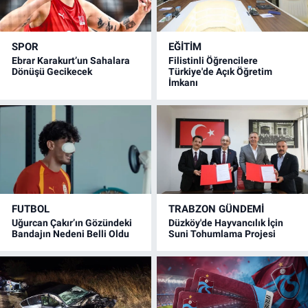
SPOR
EĞİTİM
Ebrar Karakurt’un Sahalara
Filistinli Öğrencilere
Dönüşü Gecikecek
Türkiye'de Açık Öğretim
İmkanı
FUTBOL
TRABZON GÜNDEMİ
Uğurcan Çakır’ın Gözündeki
Düzköy'de Hayvancılık İçin
Bandajın Nedeni Belli Oldu
Suni Tohumlama Projesi