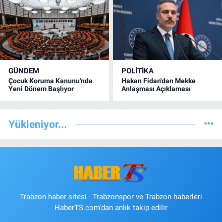
GÜNDEM
POLİTİKA
Çocuk Koruma Kanunu'nda
Hakan Fidan'dan Mekke
Yeni Dönem Başlıyor
Anlaşması Açıklaması
Yükleniyor...
Trabzon haber sitesi - Trabzonspor ve Trabzon haberleri
HaberTS.com'dan anlık takip edilir