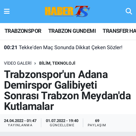
TRABZONSPOR
Hava Durumu
TRABZONSPOR
TRABZON GUNDEMI
TRANSFER HA
TRABZON GUNDEMI
Trafik Durumu
00:21
Tekke'den Maç Sonunda Dikkat Çeken Sözler!
GÜNDEM
Süper Lig Puan Durumu ve Fikstür
VIDEO GALERI
BILIM, TEKNOLOJI
TRANSFER HABERLERI
Tüm Manşetler
Trabzonspor'un Adana
Demirspor Galibiyeti
KULİS MEYDANI
Son Dakika Haberleri
Sonrası Trabzon Meydan'da
1461 TRABZON
Haber Arşivi
Kutlamalar
FUTBOL
24.04.2022 - 01:47
01.07.2022 - 19:40
69
YAYINLANMA
GÜNCELLEME
PAYLAŞIM
ALT LIGLER