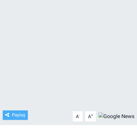
TV VE SİNEMA
BASKETBOL
SAĞLIK
GENEL
KÜLTÜR SANAT
ASAYİŞ
EKONOMİ
Paylaş
-
+
A
A
EĞİTİM
ÇEVRE