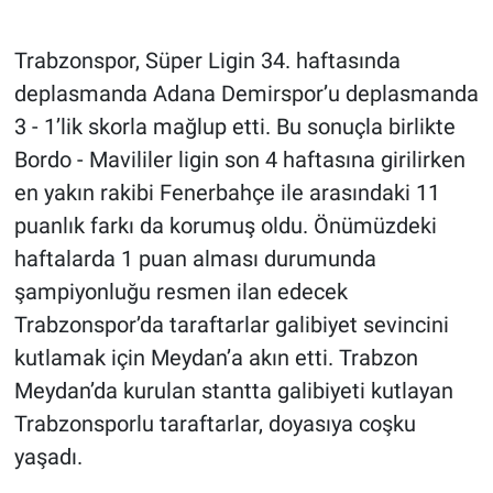
HABERDE İNSAN
Trabzonspor, Süper Ligin 34. haftasında
deplasmanda Adana Demirspor’u deplasmanda
POLİTİKA
3 - 1’lik skorla mağlup etti. Bu sonuçla birlikte
Bordo - Mavililer ligin son 4 haftasına girilirken
SPOR
en yakın rakibi Fenerbahçe ile arasındaki 11
MAGAZİN
puanlık farkı da korumuş oldu. Önümüzdeki
haftalarda 1 puan alması durumunda
Bilim, Teknoloji
şampiyonluğu resmen ilan edecek
Trabzonspor’da taraftarlar galibiyet sevincini
kutlamak için Meydan’a akın etti. Trabzon
Meydan’da kurulan stantta galibiyeti kutlayan
Trabzonsporlu taraftarlar, doyasıya coşku
yaşadı.