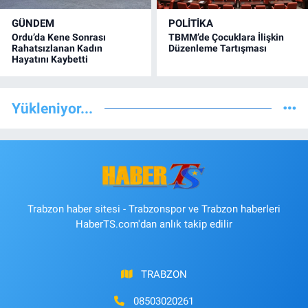
GÜNDEM
POLİTİKA
Ordu’da Kene Sonrası
TBMM’de Çocuklara İlişkin
Rahatsızlanan Kadın
Düzenleme Tartışması
Hayatını Kaybetti
Yükleniyor...
Trabzon haber sitesi - Trabzonspor ve Trabzon haberleri
HaberTS.com'dan anlık takip edilir
TRABZON
08503020261