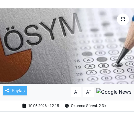
TV VE SİNEMA
BASKETBOL
SAĞLIK
GENEL
KÜLTÜR SANAT
ASAYİŞ
Paylaş
-
+
A
A
EKONOMİ
10.06.2026 - 12:15
Okunma Süresi: 2 Dk
EĞİTİM
ÇEVRE