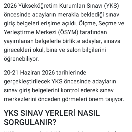
2026 Yükseköğretim Kurumları Sınavı (YKS)
HABERDE İNSAN
öncesinde adayların merakla beklediği sınav
giriş belgeleri erişime açıldı. Ölçme, Seçme ve
POLİTİKA
Yerleştirme Merkezi (ÖSYM) tarafından
yayımlanan belgelerle birlikte adaylar, sınava
SPOR
girecekleri okul, bina ve salon bilgilerini
öğrenebiliyor.
MAGAZİN
20-21 Haziran 2026 tarihlerinde
Bilim, Teknoloji
gerçekleştirilecek YKS öncesinde adayların
sınav giriş belgelerini kontrol ederek sınav
merkezlerini önceden görmeleri önem taşıyor.
YKS SINAV YERLERİ NASIL
SORGULANIR?