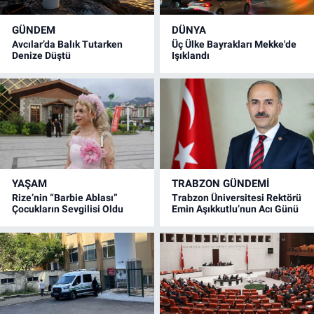
GÜNDEM
DÜNYA
Avcılar’da Balık Tutarken
Üç Ülke Bayrakları Mekke'de
Denize Düştü
Işıklandı
YAŞAM
TRABZON GÜNDEMİ
Rize’nin “Barbie Ablası”
Trabzon Üniversitesi Rektörü
Çocukların Sevgilisi Oldu
Emin Aşıkkutlu’nun Acı Günü