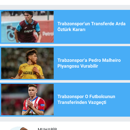
Trabzonspor'un Transferde Arda
Öztürk Kararı
Trabzonspor'a Pedro Malheiro
Piyangosu Vurabilir
Trabzonspor O Futbolcunun
Transferinden Vazgeçti
MUHABIR