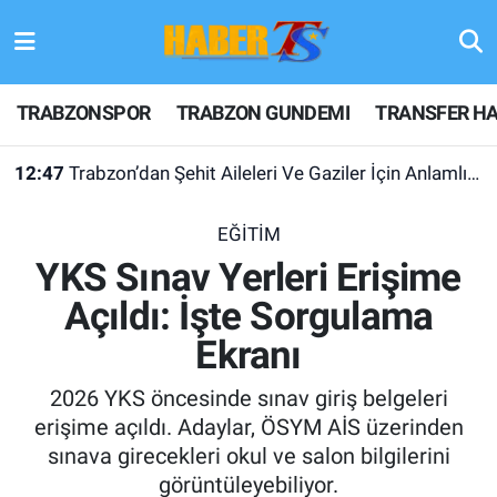
TRABZONSPOR
Hava Durumu
TRABZONSPOR
TRABZON GUNDEMI
TRANSFER HA
TRABZON GUNDEMI
Trafik Durumu
12:47
Trabzon’dan Şehit Aileleri Ve Gaziler İçin Anlamlı Çağrı
GÜNDEM
Süper Lig Puan Durumu ve Fikstür
EĞİTİM
TRANSFER HABERLERI
Tüm Manşetler
YKS Sınav Yerleri Erişime
Açıldı: İşte Sorgulama
KULİS MEYDANI
Son Dakika Haberleri
Ekranı
1461 TRABZON
Haber Arşivi
2026 YKS öncesinde sınav giriş belgeleri
FUTBOL
erişime açıldı. Adaylar, ÖSYM AİS üzerinden
sınava girecekleri okul ve salon bilgilerini
ALT LIGLER
görüntüleyebiliyor.