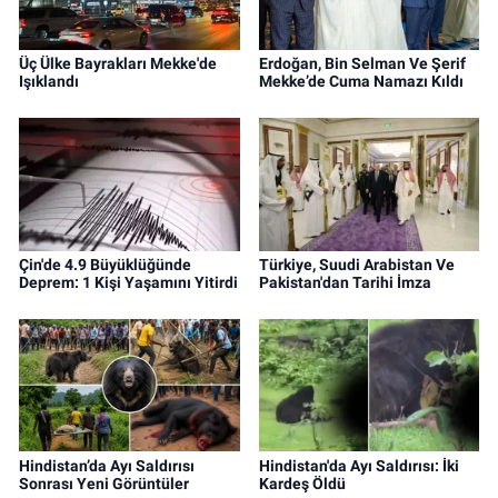
Üç Ülke Bayrakları Mekke'de
Erdoğan, Bin Selman Ve Şerif
Işıklandı
Mekke’de Cuma Namazı Kıldı
Çin'de 4.9 Büyüklüğünde
Türkiye, Suudi Arabistan Ve
Deprem: 1 Kişi Yaşamını Yitirdi
Pakistan'dan Tarihi İmza
Hindistan’da Ayı Saldırısı
Hindistan'da Ayı Saldırısı: İki
Sonrası Yeni Görüntüler
Kardeş Öldü