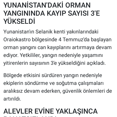
YUNANİSTAN'DAKİ ORMAN
YANGININDA KAYIP SAYISI 3'E
HABERDE İNSAN
YÜKSELDİ
POLİTİKA
Yunanistan'ın Selanik kenti yakınlarındaki
Oraiokastro bölgesinde 4 Temmuz'da başlayan
SPOR
orman yangını can kayıplarını artırmaya devam
MAGAZİN
ediyor. Yetkililer, yangın nedeniyle yaşamını
yitirenlerin sayısının 3'e yükseldiğini açıkladı.
Bilim, Teknoloji
Bölgede etkisini sürdüren yangın nedeniyle
ekiplerin söndürme ve soğutma çalışmaları
aralıksız devam ederken, güvenlik önlemleri de
artırıldı.
ALEVLER EVİNE YAKLAŞINCA