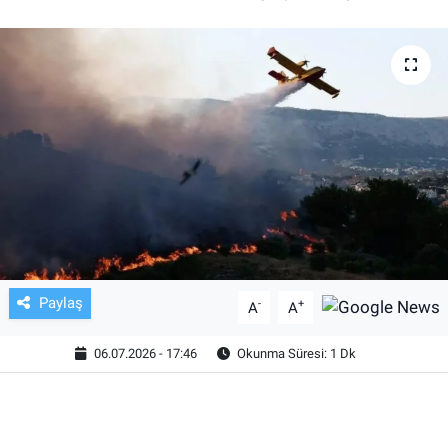
TV VE SİNEMA
BASKETBOL
SAĞLIK
GENEL
KÜLTÜR SANAT
ASAYİŞ
Paylaş
-
+
A
A
EKONOMİ
06.07.2026 - 17:46
Okunma Süresi: 1 Dk
EĞİTİM
ÇEVRE