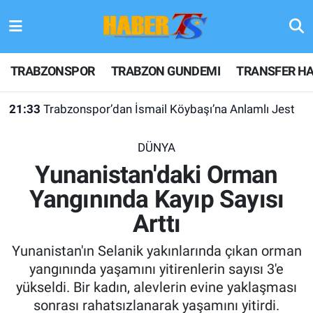
TRABZONSPOR
Hava Durumu
TRABZONSPOR
TRABZON GUNDEMI
TRANSFER HA
TRABZON GUNDEMI
Trafik Durumu
21:33
Trabzonspor’dan İsmail Köybaşı’na Anlamlı Jest
GÜNDEM
Süper Lig Puan Durumu ve Fikstür
DÜNYA
TRANSFER HABERLERI
Tüm Manşetler
Yunanistan'daki Orman
Yangınında Kayıp Sayısı
KULİS MEYDANI
Son Dakika Haberleri
Arttı
1461 TRABZON
Haber Arşivi
Yunanistan'ın Selanik yakınlarında çıkan orman
FUTBOL
yangınında yaşamını yitirenlerin sayısı 3'e
yükseldi. Bir kadın, alevlerin evine yaklaşması
ALT LIGLER
sonrası rahatsızlanarak yaşamını yitirdi.