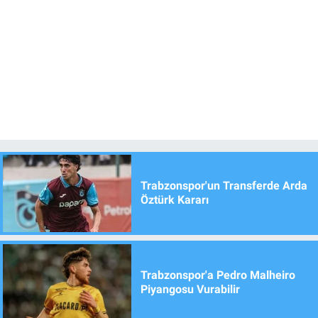
Trabzonspor'un Transferde Arda
Öztürk Kararı
Trabzonspor'a Pedro Malheiro
Piyangosu Vurabilir