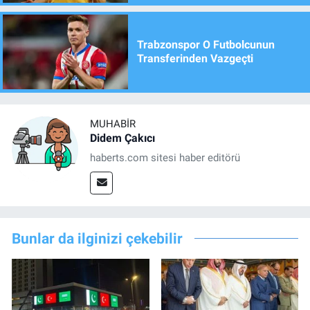
Trabzonspor O Futbolcunun
Transferinden Vazgeçti
MUHABIR
Didem Çakıcı
haberts.com sitesi haber editörü
Bunlar da ilginizi çekebilir