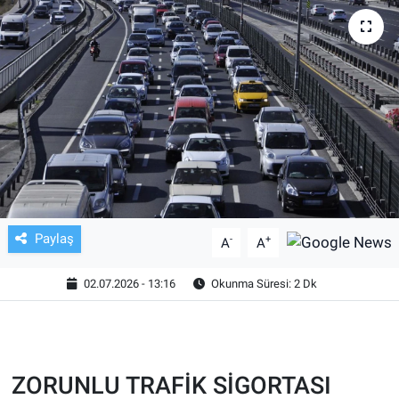
TV VE SİNEMA
BASKETBOL
SAĞLIK
GENEL
KÜLTÜR SANAT
Paylaş
-
+
A
A
ASAYİŞ
02.07.2026 - 13:16
Okunma Süresi: 2 Dk
EKONOMİ
EĞİTİM
ZORUNLU TRAFİK SİGORTASI
ÇEVRE