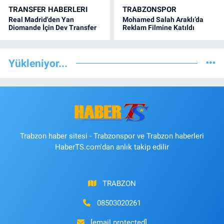
TRANSFER HABERLERI
TRABZONSPOR
Real Madrid'den Yan
Mohamed Salah Araklı’da
Diomande İçin Dev Transfer
Reklam Filmine Katıldı
Yükleniyor...
Trabzon haber sitesi - Trabzonspor ve Trabzon haberleri
HaberTS.com'dan anlık takip edilir
TRABZON
08503020261
[email protected]