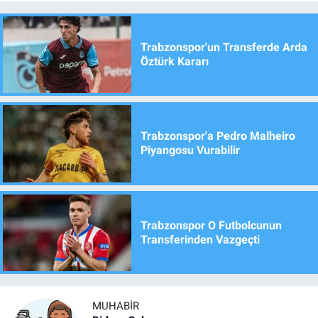
Trabzonspor'un Transferde Arda
Öztürk Kararı
Trabzonspor'a Pedro Malheiro
Piyangosu Vurabilir
Trabzonspor O Futbolcunun
Transferinden Vazgeçti
MUHABIR