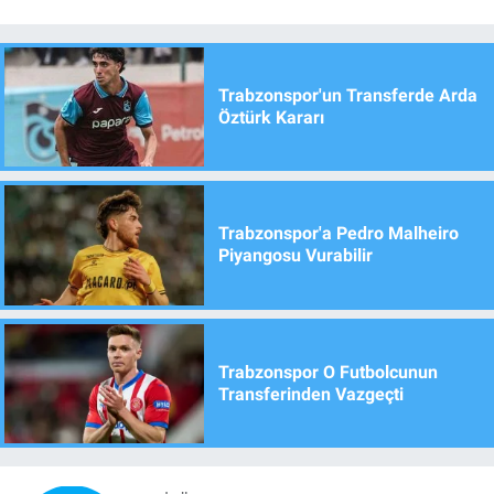
Trabzonspor'un Transferde Arda
Öztürk Kararı
Trabzonspor'a Pedro Malheiro
Piyangosu Vurabilir
Trabzonspor O Futbolcunun
Transferinden Vazgeçti