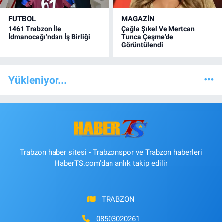
FUTBOL
MAGAZİN
1461 Trabzon İle
Çağla Şıkel Ve Mertcan
İdmanocağı’ndan İş Birliği
Tunca Çeşme’de
Görüntülendi
Yükleniyor...
Trabzon haber sitesi - Trabzonspor ve Trabzon haberleri
HaberTS.com'dan anlık takip edilir
TRABZON
08503020261