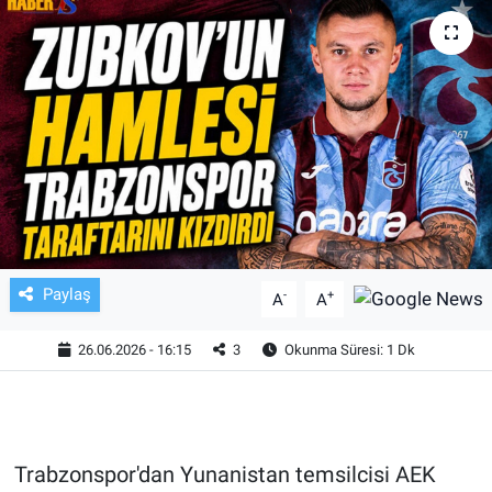
TV VE SİNEMA
BASKETBOL
SAĞLIK
GENEL
KÜLTÜR SANAT
Paylaş
-
+
A
A
ASAYİŞ
26.06.2026 - 16:15
3
Okunma Süresi: 1 Dk
EKONOMİ
EĞİTİM
Trabzonspor'dan Yunanistan temsilcisi AEK
ÇEVRE