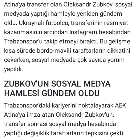
Atina'ya transfer olan Oleksandr Zubkov, sosyal
medyada yaptığı hamleyle yeniden gündem
HABERDE İNSAN
oldu. Ukraynalı futbolcu, transferinin resmiyet
POLİTİKA
kazanmasının ardından Instagram hesabından
Trabzonspor'u takip etmeyi bıraktı. Bu gelişme
SPOR
kısa sürede bordo-mavili taraftarların dikkatini
çekerken, sosyal medyada çok sayıda yorum
MAGAZİN
yapıldı.
Bilim, Teknoloji
ZUBKOV'UN SOSYAL MEDYA
HAMLESİ GÜNDEM OLDU
Trabzonspor'daki kariyerini noktalayarak AEK
Atina'ya imza atan Oleksandr Zubkov'un,
transfer sonrası sosyal medya hesabında
yaptığı değişiklik taraftarların tepkisini çekti.