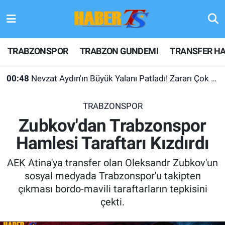
TRABZONSPOR
Hava Durumu
TRABZONSPOR
TRABZON GUNDEMI
TRANSFER HA
TRABZON GUNDEMI
Trafik Durumu
00:48
Nevzat Aydın'ın Büyük Yalanı Patladı! Zararı Çok Desteği Yok
GÜNDEM
Süper Lig Puan Durumu ve Fikstür
TRABZONSPOR
TRANSFER HABERLERI
Tüm Manşetler
Zubkov'dan Trabzonspor
Hamlesi Taraftarı Kızdırdı
KULİS MEYDANI
Son Dakika Haberleri
AEK Atina'ya transfer olan Oleksandr Zubkov'un
1461 TRABZON
Haber Arşivi
sosyal medyada Trabzonspor'u takipten
çıkması bordo-mavili taraftarların tepkisini
FUTBOL
çekti.
ALT LIGLER