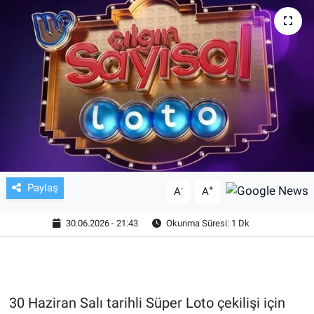
TV VE SİNEMA
BASKETBOL
SAĞLIK
GENEL
KÜLTÜR SANAT
Paylaş
-
+
A
A
ASAYİŞ
30.06.2026 - 21:43
Okunma Süresi: 1 Dk
EKONOMİ
EĞİTİM
30 Haziran Salı tarihli Süper Loto çekilişi için
ÇEVRE