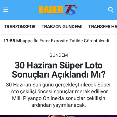
TRABZONSPOR
Hava Durumu
TRABZONSPOR
TRABZON GUNDEMI
TRANSFER HA
TRABZON GUNDEMI
Trafik Durumu
17:58
Mbappe İle Ester Exposito Tatilde Görüntülendi
GÜNDEM
Süper Lig Puan Durumu ve Fikstür
GÜNDEM
TRANSFER HABERLERI
Tüm Manşetler
30 Haziran Süper Loto
Sonuçları Açıklandı Mı?
KULİS MEYDANI
Son Dakika Haberleri
30 Haziran Salı günü gerçekleştirilecek Süper
1461 TRABZON
Haber Arşivi
Loto çekilişi öncesi sonuçlar merak ediliyor.
Milli Piyango Online'da sonuçlar çekilişin
FUTBOL
ardından yayımlanacak.
ALT LIGLER