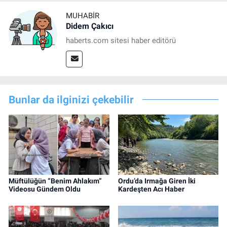
MUHABIR
Didem Çakıcı
haberts.com sitesi haber editörü
Bunlar da ilginizi çekebilir
Müftülüğün “Benim Ahlakım”
Ordu’da Irmağa Giren İki
Videosu Gündem Oldu
Kardeşten Acı Haber