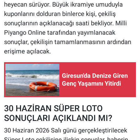
heyecan sürüyor. Büyük ikramiye umuduyla
kuponlarını dolduran binlerce kişi, çekiliş
HABERDE İNSAN
sonuçlarının açıklanacağı saati bekliyor. Milli
POLİTİKA
Piyango Online tarafından yayımlanacak
sonuçlar, çekilişin tamamlanmasının ardından
SPOR
erişime açılacak.
MAGAZİN
Giresun'da Denize Giren
Bilim, Teknoloji
Genç Yaşamını Yitirdi
30 HAZİRAN SÜPER LOTO
SONUÇLARI AÇIKLANDI MI?
30 Haziran 2026 Salı günü gerçekleştirilecek
Süper Loto çekilişine ilişkin sonuçlar, haberin