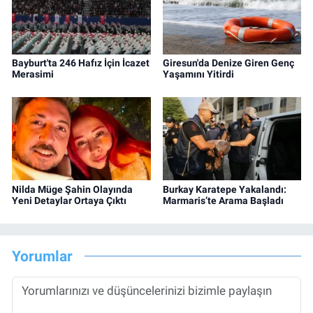
Bayburt'ta 246 Hafız İçin İcazet
Giresun'da Denize Giren Genç
Merasimi
Yaşamını Yitirdi
Nilda Müge Şahin Olayında
Burkay Karatepe Yakalandı:
Yeni Detaylar Ortaya Çıktı
Marmaris’te Arama Başladı
Yorumlar