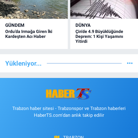
GÜNDEM
DÜNYA
Ordu’da Irmağa Giren İki
Çin'de 4.9 Büyüklüğünde
Kardeşten Acı Haber
Deprem: 1 Kişi Yaşamını
Yitirdi
Yükleniyor...
Trabzon haber sitesi - Trabzonspor ve Trabzon haberleri
HaberTS.com'dan anlık takip edilir
TRABZON