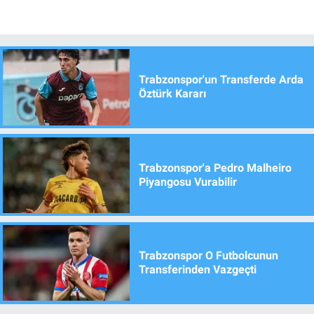
Trabzonspor'un Transferde Arda
Öztürk Kararı
Trabzonspor'a Pedro Malheiro
Piyangosu Vurabilir
Trabzonspor O Futbolcunun
Transferinden Vazgeçti