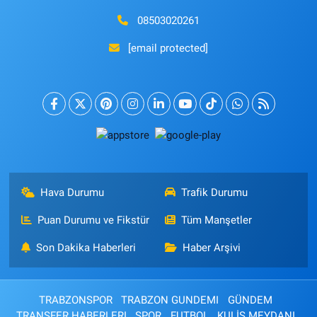
08503020261
[email protected]
Hava Durumu
Trafik Durumu
Puan Durumu ve Fikstür
Tüm Manşetler
Son Dakika Haberleri
Haber Arşivi
TRABZONSPOR
TRABZON GUNDEMI
GÜNDEM
TRANSFER HABERLERI
SPOR
FUTBOL
KULİS MEYDANI