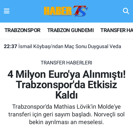
TRABZONSPOR
Hava Durumu
TRABZONSPOR
TRABZON GUNDEMI
TRANSFER HA
TRABZON GUNDEMI
Trafik Durumu
22:37
İsmail Köybaşı'ndan Maç Sonu Duygusal Veda
GÜNDEM
Süper Lig Puan Durumu ve Fikstür
TRANSFER HABERLERI
TRANSFER HABERLERI
Tüm Manşetler
4 Milyon Euro'ya Alınmıştı!
Trabzonspor'da Etkisiz
KULİS MEYDANI
Son Dakika Haberleri
Kaldı
1461 TRABZON
Haber Arşivi
Trabzonspor'da Mathias Lövik'in Molde'ye
FUTBOL
transferi için geri sayım başladı. Norveçli sol
bekin ayrılması an meselesi.
ALT LIGLER