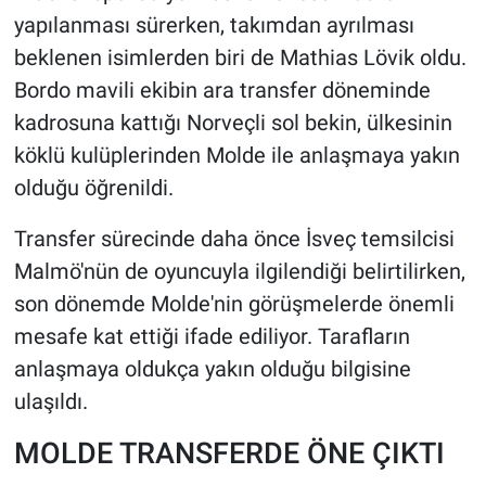
yapılanması sürerken, takımdan ayrılması
HABERDE İNSAN
beklenen isimlerden biri de Mathias Lövik oldu.
Bordo mavili ekibin ara transfer döneminde
POLİTİKA
kadrosuna kattığı Norveçli sol bekin, ülkesinin
köklü kulüplerinden Molde ile anlaşmaya yakın
SPOR
olduğu öğrenildi.
MAGAZİN
Transfer sürecinde daha önce İsveç temsilcisi
Malmö'nün de oyuncuyla ilgilendiği belirtilirken,
Bilim, Teknoloji
son dönemde Molde'nin görüşmelerde önemli
mesafe kat ettiği ifade ediliyor. Tarafların
anlaşmaya oldukça yakın olduğu bilgisine
ulaşıldı.
MOLDE TRANSFERDE ÖNE ÇIKTI