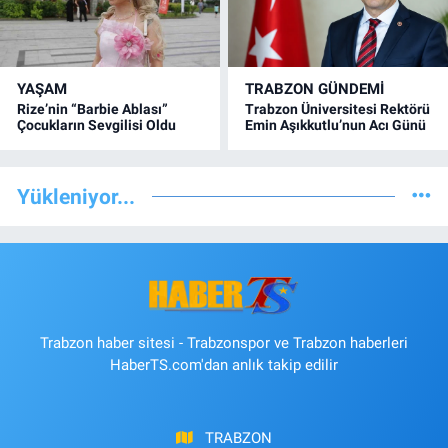
YAŞAM
TRABZON GÜNDEMİ
Rize’nin “Barbie Ablası”
Trabzon Üniversitesi Rektörü
Çocukların Sevgilisi Oldu
Emin Aşıkkutlu’nun Acı Günü
Yükleniyor...
Trabzon haber sitesi - Trabzonspor ve Trabzon haberleri
HaberTS.com'dan anlık takip edilir
TRABZON