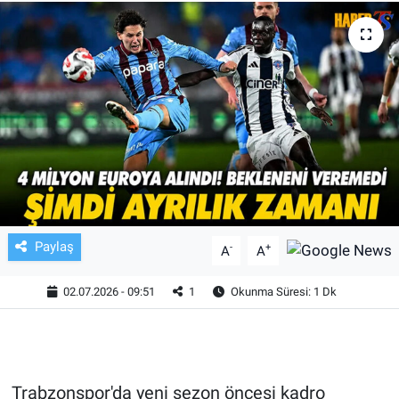
TV VE SİNEMA
BASKETBOL
SAĞLIK
GENEL
KÜLTÜR SANAT
Paylaş
-
+
A
A
ASAYİŞ
02.07.2026 - 09:51
1
Okunma Süresi: 1 Dk
EKONOMİ
EĞİTİM
Trabzonspor'da yeni sezon öncesi kadro
ÇEVRE