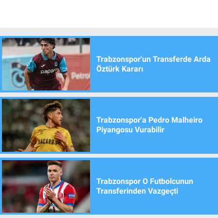
Trabzonspor'un Transferde Arda
Öztürk Kararı
Trabzonspor'a Pedro Malheiro
Piyangosu Vurabilir
Trabzonspor O Futbolcunun
Transferinden Vazgeçti