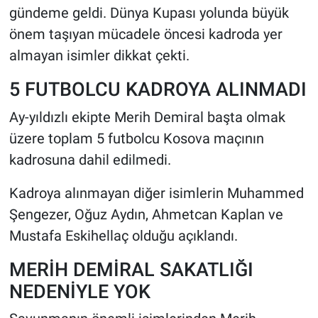
gündeme geldi. Dünya Kupası yolunda büyük
önem taşıyan mücadele öncesi kadroda yer
HABERDE İNSAN
almayan isimler dikkat çekti.
POLİTİKA
5 FUTBOLCU KADROYA ALINMADI
SPOR
Ay-yıldızlı ekipte Merih Demiral başta olmak
üzere toplam 5 futbolcu Kosova maçının
MAGAZİN
kadrosuna dahil edilmedi.
Bilim, Teknoloji
Kadroya alınmayan diğer isimlerin Muhammed
Şengezer, Oğuz Aydın, Ahmetcan Kaplan ve
Mustafa Eskihellaç olduğu açıklandı.
MERİH DEMİRAL SAKATLIĞI
NEDENİYLE YOK