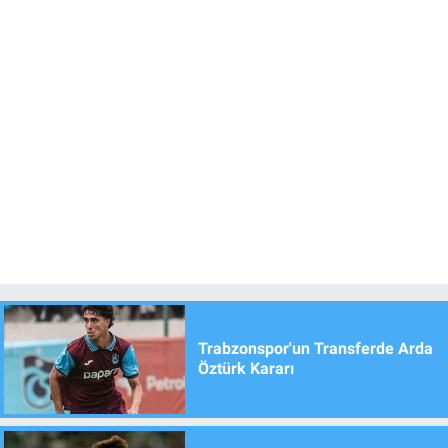
Trabzonspor'un Transferde Arda
Öztürk Kararı