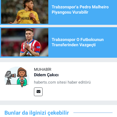
Trabzonspor'a Pedro Malheiro
Piyangosu Vurabilir
Trabzonspor O Futbolcunun
Transferinden Vazgeçti
MUHABIR
Didem Çakıcı
haberts.com sitesi haber editörü
Bunlar da ilginizi çekebilir