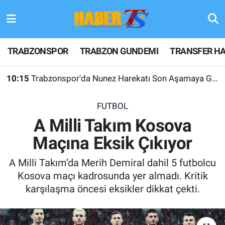
TRABZONSPOR
Hava Durumu
TRABZONSPOR
TRABZON GUNDEMI
TRANSFER HA
TRABZON GUNDEMI
Trafik Durumu
10:15
Trabzonspor'da Nunez Harekatı Son Aşamaya Geldi!
GÜNDEM
Süper Lig Puan Durumu ve Fikstür
FUTBOL
TRANSFER HABERLERI
Tüm Manşetler
A Milli Takım Kosova
Maçına Eksik Çıkıyor
KULİS MEYDANI
Son Dakika Haberleri
A Milli Takım’da Merih Demiral dahil 5 futbolcu
1461 TRABZON
Haber Arşivi
Kosova maçı kadrosunda yer almadı. Kritik
karşılaşma öncesi eksikler dikkat çekti.
FUTBOL
ALT LIGLER