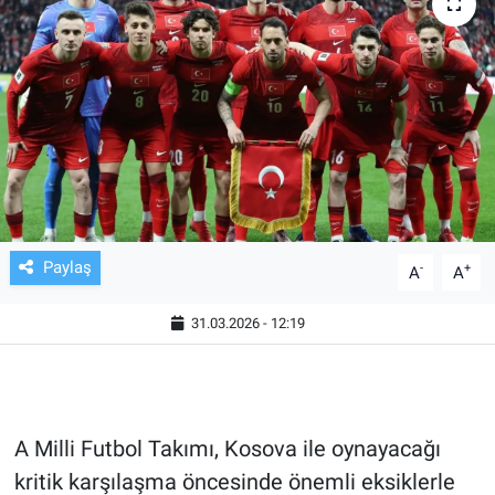
TV VE SİNEMA
BASKETBOL
SAĞLIK
GENEL
KÜLTÜR SANAT
Paylaş
-
+
A
A
ASAYİŞ
31.03.2026 - 12:19
EKONOMİ
EĞİTİM
A Milli Futbol Takımı, Kosova ile oynayacağı
kritik karşılaşma öncesinde önemli eksiklerle
ÇEVRE