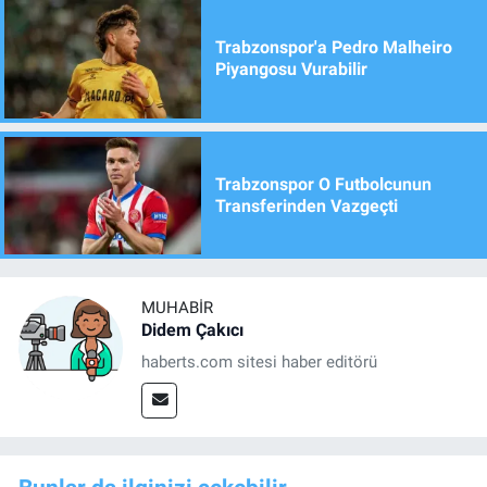
Trabzonspor'a Pedro Malheiro
Piyangosu Vurabilir
Trabzonspor O Futbolcunun
Transferinden Vazgeçti
MUHABIR
Didem Çakıcı
haberts.com sitesi haber editörü