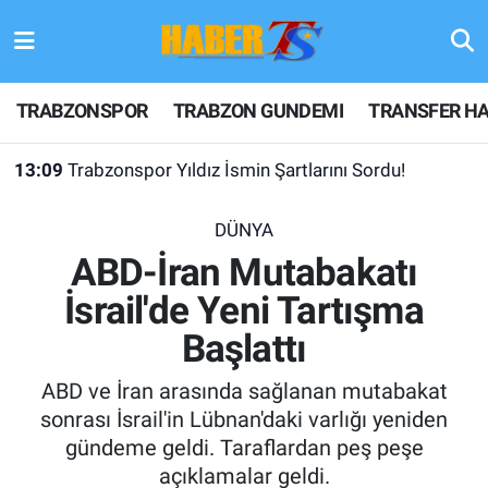
TRABZONSPOR
Hava Durumu
TRABZONSPOR
TRABZON GUNDEMI
TRANSFER HA
TRABZON GUNDEMI
Trafik Durumu
13:09
Trabzonspor Yıldız İsmin Şartlarını Sordu!
GÜNDEM
Süper Lig Puan Durumu ve Fikstür
DÜNYA
TRANSFER HABERLERI
Tüm Manşetler
ABD-İran Mutabakatı
İsrail'de Yeni Tartışma
KULİS MEYDANI
Son Dakika Haberleri
Başlattı
1461 TRABZON
Haber Arşivi
ABD ve İran arasında sağlanan mutabakat
FUTBOL
sonrası İsrail'in Lübnan'daki varlığı yeniden
gündeme geldi. Taraflardan peş peşe
ALT LIGLER
açıklamalar geldi.