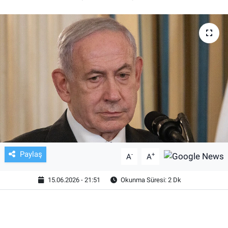
TV VE SİNEMA
BASKETBOL
SAĞLIK
GENEL
KÜLTÜR SANAT
ASAYİŞ
Paylaş
-
+
A
A
EKONOMİ
15.06.2026 - 21:51
Okunma Süresi: 2 Dk
EĞİTİM
ÇEVRE