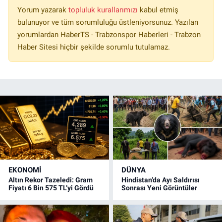
Yorum yazarak
topluluk kurallarımızı
kabul etmiş
bulunuyor ve tüm sorumluluğu üstleniyorsunuz. Yazılan
yorumlardan HaberTS - Trabzonspor Haberleri - Trabzon
Haber Sitesi hiçbir şekilde sorumlu tutulamaz.
EKONOMİ
DÜNYA
Altın Rekor Tazeledi: Gram
Hindistan’da Ayı Saldırısı
Fiyatı 6 Bin 575 TL’yi Gördü
Sonrası Yeni Görüntüler