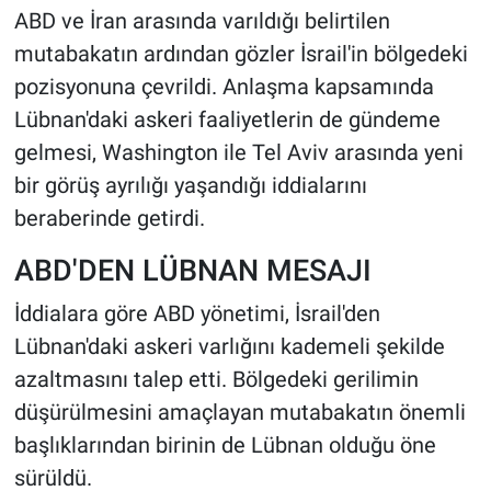
ABD ve İran arasında varıldığı belirtilen
HABERDE İNSAN
mutabakatın ardından gözler İsrail'in bölgedeki
pozisyonuna çevrildi. Anlaşma kapsamında
POLİTİKA
Lübnan'daki askeri faaliyetlerin de gündeme
gelmesi, Washington ile Tel Aviv arasında yeni
SPOR
bir görüş ayrılığı yaşandığı iddialarını
beraberinde getirdi.
MAGAZİN
ABD'DEN LÜBNAN MESAJI
Bilim, Teknoloji
İddialara göre ABD yönetimi, İsrail'den
Lübnan'daki askeri varlığını kademeli şekilde
azaltmasını talep etti. Bölgedeki gerilimin
düşürülmesini amaçlayan mutabakatın önemli
başlıklarından birinin de Lübnan olduğu öne
sürüldü.