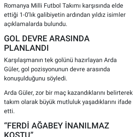
Romanya Milli Futbol Takımı karşısında elde
ettiği 1-0’lık galibiyetin ardından yıldız isimler
HABERDE İNSAN
açıklamalarda bulundu.
POLİTİKA
GOL DEVRE ARASINDA
SPOR
PLANLANDI
Karşılaşmanın tek golünü hazırlayan Arda
MAGAZİN
Güler, gol pozisyonunun devre arasında
Bilim, Teknoloji
konuşulduğunu söyledi.
Arda Güler, zor bir maç kazandıklarını belirterek
takım olarak büyük mutluluk yaşadıklarını ifade
etti.
“FERDİ AĞABEY İNANILMAZ
KOŞTU”