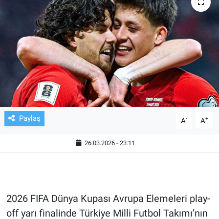
TV VE SİNEMA
BASKETBOL
SAĞLIK
GENEL
KÜLTÜR SANAT
Paylaş
-
+
A
A
ASAYİŞ
26.03.2026 - 23:11
EKONOMİ
EĞİTİM
2026 FIFA Dünya Kupası Avrupa Elemeleri play-
off yarı finalinde Türkiye Milli Futbol Takımı’nın
ÇEVRE