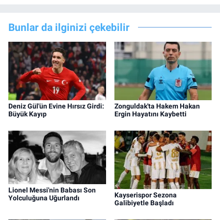
Bunlar da ilginizi çekebilir
Deniz Gül'ün Evine Hırsız Girdi:
Zonguldak'ta Hakem Hakan
Büyük Kayıp
Ergin Hayatını Kaybetti
Lionel Messi'nin Babası Son
Kayserispor Sezona
Yolculuğuna Uğurlandı
Galibiyetle Başladı