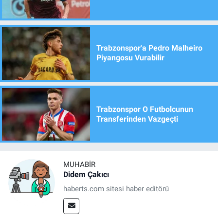
Trabzonspor'a Pedro Malheiro
Piyangosu Vurabilir
Trabzonspor O Futbolcunun
Transferinden Vazgeçti
MUHABIR
Didem Çakıcı
haberts.com sitesi haber editörü