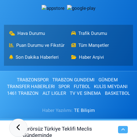
Hava Durumu
Trafik Durumu
Puan Durumu ve Fikstür
Tüm Manşetler
Son Dakika Haberleri
Haber Arşivi
TRABZONSPOR
TRABZON GUNDEMI
GÜNDEM
TRANSFER HABERLERI
SPOR
FUTBOL
KULİS MEYDANI
1461 TRABZON
ALT LIGLER
TV VE SİNEMA
BASKETBOL
Haber Yazılımı:
TE Bilişim
Terörsüz Türkiye Teklifi Meclis
12:52
Gündeminde