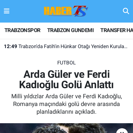
TRABZONSPOR
Hava Durumu
TRABZONSPOR
TRABZON GUNDEMI
TRANSFER HA
TRABZON GUNDEMI
Trafik Durumu
12:49
Trabzon'da Fatih'in Hünkar Otağı Yeniden Kurulacak
GÜNDEM
Süper Lig Puan Durumu ve Fikstür
FUTBOL
TRANSFER HABERLERI
Tüm Manşetler
Arda Güler ve Ferdi
Kadıoğlu Golü Anlattı
KULİS MEYDANI
Son Dakika Haberleri
Milli yıldızlar Arda Güler ve Ferdi Kadıoğlu,
1461 TRABZON
Haber Arşivi
Romanya maçındaki golü devre arasında
planladıklarını açıkladı.
FUTBOL
ALT LIGLER