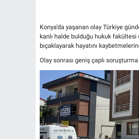
HABERDE İNSAN
Konya’da yaşanan olay Türkiye gündem
POLİTİKA
kanlı halde bulduğu hukuk fakültesi 
bıçaklayarak hayatını kaybetmelerine
SPOR
Olay sonrası geniş çaplı soruşturma b
MAGAZİN
Bilim, Teknoloji