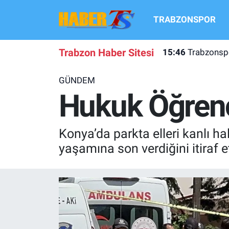
TRABZONSPOR
TRABZONSPOR
Hava Durumu
Trabzon Haber Sitesi
15:46
Trabzonspo
TRABZON GUNDEMI
Trafik Durumu
GÜNDEM
GÜNDEM
Süper Lig Puan Durumu ve Fikstür
Hukuk Öğrenci
TRANSFER HABERLERI
Tüm Manşetler
Konya’da parkta elleri kanlı h
KULİS MEYDANI
Son Dakika Haberleri
yaşamına son verdiğini itiraf et
1461 TRABZON
Haber Arşivi
FUTBOL
ALT LIGLER