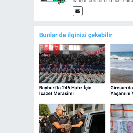
haberts.com sitesi haber edit
Bunlar da ilginizi çekebilir
Bayburt'ta 246 Hafız İçin
Giresun'da
İcazet Merasimi
Yaşamını Y