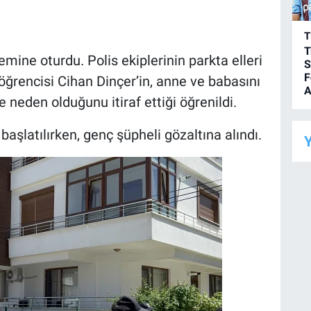
T
T
ine oturdu. Polis ekiplerinin parkta elleri
S
F
öğrencisi Cihan Dinçer’in, anne ve babasını
A
 neden olduğunu itiraf ettiği öğrenildi.
aşlatılırken, genç şüpheli gözaltına alındı.
Y