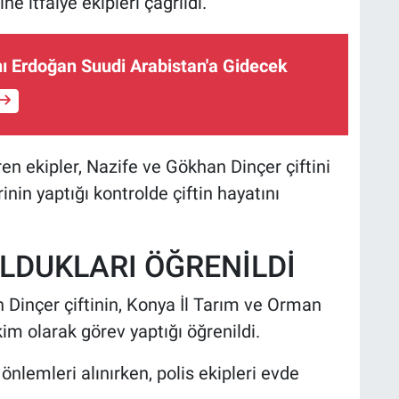
e itfaiye ekipleri çağrıldı.
 Erdoğan Suudi Arabistan'a Gidecek
en ekipler, Nazife ve Gökhan Dinçer çiftini
rinin yaptığı kontrolde çiftin hayatını
LDUKLARI ÖĞRENİLDİ
Dinçer çiftinin, Konya İl Tarım ve Orman
m olarak görev yaptığı öğrenildi.
nlemleri alınırken, polis ekipleri evde