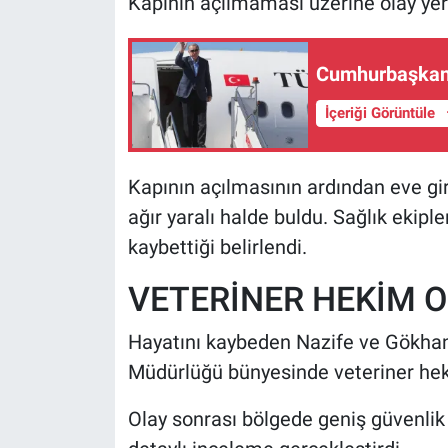
Kapının açılmaması üzerine olay yerin
Cumhurbaşkanı
İçeriği Görüntüle
Kapının açılmasının ardından eve gir
ağır yaralı halde buldu. Sağlık ekiple
kaybettiği belirlendi.
VETERİNER HEKİM O
Hayatını kaybeden Nazife ve Gökhan 
Müdürlüğü bünyesinde veteriner heki
Olay sonrası bölgede geniş güvenlik ö