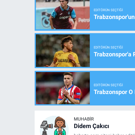
EDITÖRÜN SEÇTIĞI
Trabzonspor'un
EDITÖRÜN SEÇTIĞI
Trabzonspor'a 
EDITÖRÜN SEÇTIĞI
Trabzonspor O 
MUHABIR
Didem Çakıcı