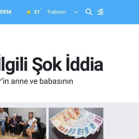
°
31
DEM
Trabzon
gili Şok İddia
r’in anne ve babasının