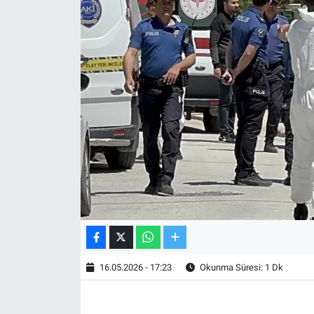
TV VE SİNEMA
BASKETBOL
SAĞLIK
GENEL
KÜLTÜR SANAT
ASAYİŞ
EKONOMİ
16.05.2026 - 17:23
Okunma Süresi: 1 Dk
EĞİTİM
ÇEVRE