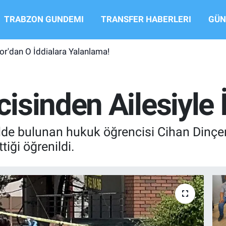
TRABZON GUNDEMI
TRANSFER HABERLERI
GÜN
r'dan O İddialara Yalanlama!
sinden Ailesiyle İl
alde bulunan hukuk öğrencisi Cihan Dinçe
tiği öğrenildi.