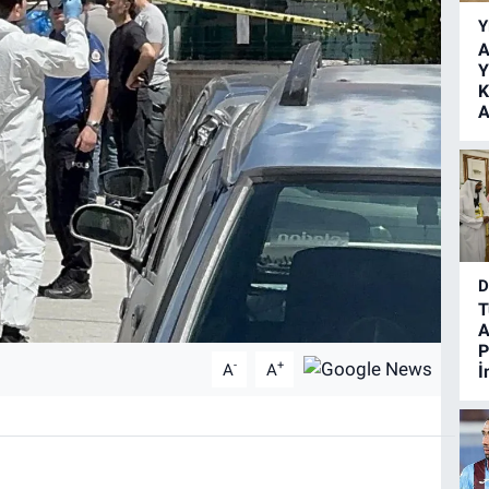
Y
A
Y
K
A
D
T
A
P
-
+
A
A
İ