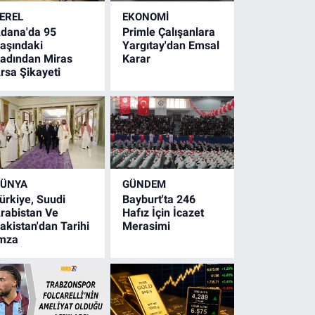
EREL
EKONOMİ
dana'da 95
Primle Çalışanlara
aşındaki
Yargıtay'dan Emsal
adından Miras
Karar
rsa Şikayeti
ÜNYA
GÜNDEM
ürkiye, Suudi
Bayburt'ta 246
rabistan Ve
Hafız İçin İcazet
akistan'dan Tarihi
Merasimi
mza