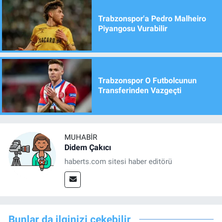
Trabzonspor'a Pedro Malheiro
Piyangosu Vurabilir
Trabzonspor O Futbolcunun
Transferinden Vazgeçti
MUHABIR
Didem Çakıcı
haberts.com sitesi haber editörü
Bunlar da ilginizi çekebilir