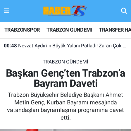
TRABZONSPOR
Hava Durumu
TRABZONSPOR
TRABZON GUNDEMI
TRANSFER HA
TRABZON GUNDEMI
Trafik Durumu
00:48
Nevzat Aydın'ın Büyük Yalanı Patladı! Zararı Çok Desteği Yok
GÜNDEM
Süper Lig Puan Durumu ve Fikstür
TRABZON GÜNDEMİ
TRANSFER HABERLERI
Tüm Manşetler
Başkan Genç’ten Trabzon’a
Bayram Daveti
KULİS MEYDANI
Son Dakika Haberleri
Trabzon Büyükşehir Belediye Başkanı Ahmet
1461 TRABZON
Haber Arşivi
Metin Genç, Kurban Bayramı mesajında
vatandaşları bayramlaşma programına davet
FUTBOL
etti.
ALT LIGLER