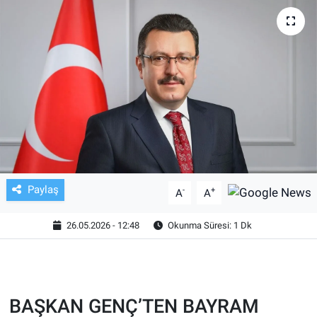
TV VE SİNEMA
BASKETBOL
SAĞLIK
GENEL
KÜLTÜR SANAT
Paylaş
-
+
A
A
ASAYİŞ
26.05.2026 - 12:48
Okunma Süresi: 1 Dk
EKONOMİ
EĞİTİM
BAŞKAN GENÇ’TEN BAYRAM
ÇEVRE