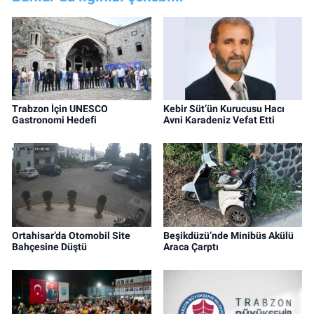
Trabzon İçin UNESCO
Kebir Süt’ün Kurucusu Hacı
Gastronomi Hedefi
Avni Karadeniz Vefat Etti
Ortahisar’da Otomobil Site
Beşikdüzü’nde Minibüs Akülü
Bahçesine Düştü
Araca Çarptı