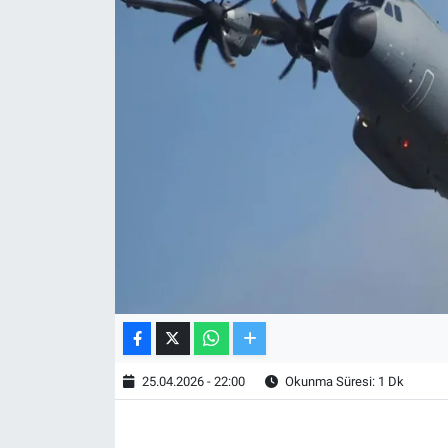
TV VE SİNEMA
BASKETBOL
SAĞLIK
GENEL
KÜLTÜR SANAT
ASAYİŞ
EKONOMİ
25.04.2026 - 22:00
Okunma Süresi: 1 Dk
EĞİTİM
ÇEVRE