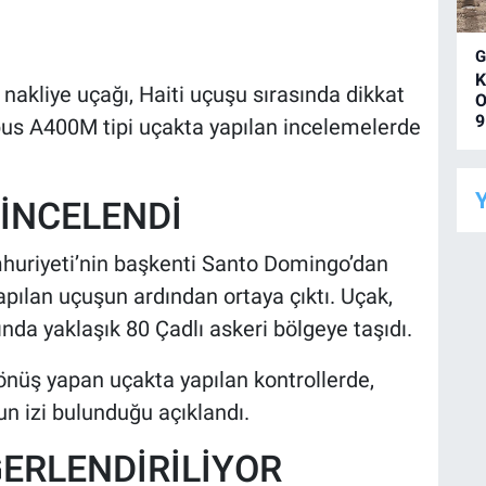
K
 nakliye uçağı, Haiti uçuşu sırasında dikkat
O
9
bus A400M tipi uçakta yapılan incelemelerde
Y
 İNCELENDİ
umhuriyeti’nin başkenti Santo Domingo’dan
apılan uçuşun ardından ortaya çıktı. Uçak,
da yaklaşık 80 Çadlı askeri bölgeye taşıdı.
nüş yapan uçakta yapılan kontrollerde,
n izi bulunduğu açıklandı.
ĞERLENDİRİLİYOR