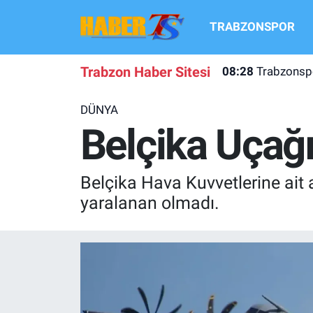
TRABZONSPOR
TRABZONSPOR
Hava Durumu
Trabzon Haber Sitesi
08:28
Trabzonsp
TRABZON GUNDEMI
Trafik Durumu
DÜNYA
GÜNDEM
Süper Lig Puan Durumu ve Fikstür
Belçika Uçağı
TRANSFER HABERLERI
Tüm Manşetler
Belçika Hava Kuvvetlerine ait 
KULİS MEYDANI
Son Dakika Haberleri
yaralanan olmadı.
1461 TRABZON
Haber Arşivi
FUTBOL
ALT LIGLER