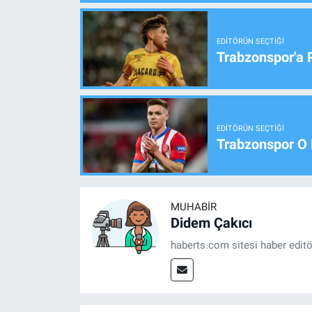
EDITÖRÜN SEÇTIĞI
Trabzonspor'a 
EDITÖRÜN SEÇTIĞI
Trabzonspor O 
MUHABIR
Didem Çakıcı
haberts.com sitesi haber edit