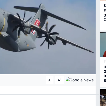
S
E
S
G
F
U
G
B
-
+
A
A
B