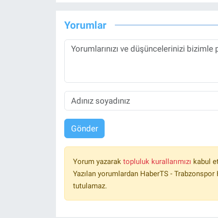
Yorumlar
Gönder
Yorum yazarak
topluluk kurallarımızı
kabul e
Yazılan yorumlardan HaberTS - Trabzonspor H
tutulamaz.