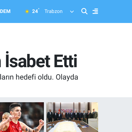
°
24
DEM
Trabzon
İsabet Etti
ların hedefi oldu. Olayda