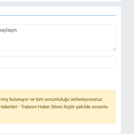
tmiş bulunuyor ve tüm sorumluluğu üstleniyorsunuz.
aberleri - Trabzon Haber Sitesi hiçbir şekilde sorumlu