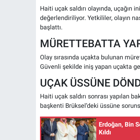
Haiti uçak saldırı olayında, uçağın i
değerlendiriliyor. Yetkililer, olayın n
başlattı.
MÜRETTEBATTA YA
Olay sırasında uçakta bulunan mürett
Güvenli şekilde iniş yapan uçakta geç
UÇAK ÜSSÜNE DÖN
Haiti uçak saldırı sonrası yapılan ba
başkenti Brüksel’deki üssüne soruns
Erdoğan, Bin 
Kıldı