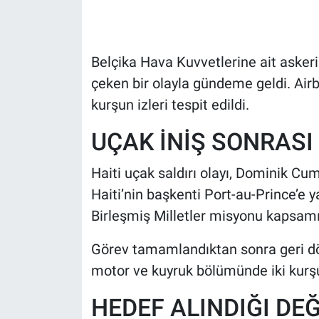
HABERDE İNSAN
Belçika Hava Kuvvetlerine ait askeri
POLİTİKA
çeken bir olayla gündeme geldi. Air
kurşun izleri tespit edildi.
SPOR
UÇAK İNİŞ SONRASI
MAGAZİN
Haiti uçak saldırı olayı, Dominik C
Bilim, Teknoloji
Haiti’nin başkenti Port-au-Prince’e y
Birleşmiş Milletler misyonu kapsamın
Görev tamamlandıktan sonra geri dö
motor ve kuyruk bölümünde iki kurşu
HEDEF ALINDIĞI DE