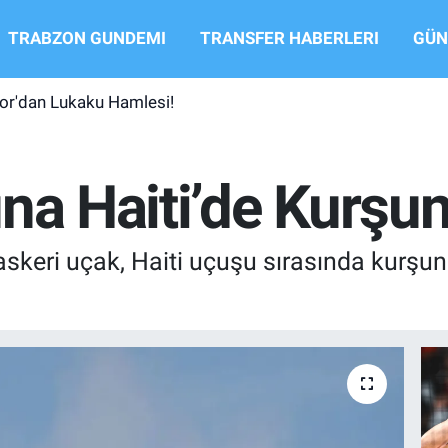
TRABZON GUNDEMI
TRANSFER HABERLERI
GÜN
or'dan Lukaku Hamlesi!
na Haiti’de Kurşun 
askeri uçak, Haiti uçuşu sırasında kurşun