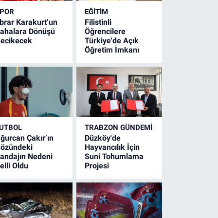
POR
EĞİTİM
brar Karakurt’un
Filistinli
ahalara Dönüşü
Öğrencilere
ecikecek
Türkiye'de Açık
Öğretim İmkanı
UTBOL
TRABZON GÜNDEMİ
ğurcan Çakır’ın
Düzköy'de
özündeki
Hayvancılık İçin
andajın Nedeni
Suni Tohumlama
elli Oldu
Projesi