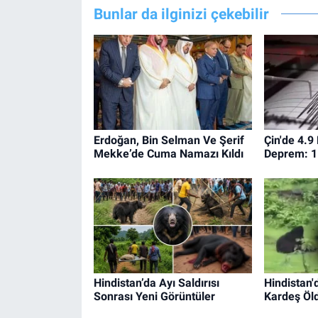
Bunlar da ilginizi çekebilir
Erdoğan, Bin Selman Ve Şerif
Çin'de 4.
Mekke’de Cuma Namazı Kıldı
Deprem: 1 
Hindistan’da Ayı Saldırısı
Hindistan'd
Sonrası Yeni Görüntüler
Kardeş Öl