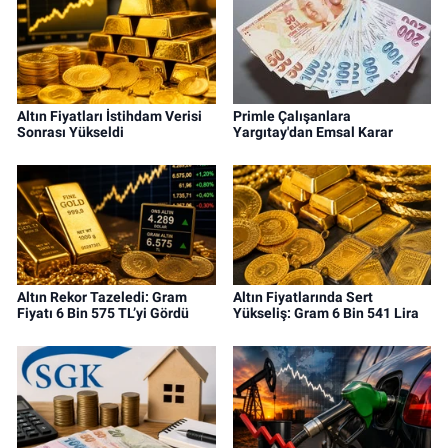
Altın Fiyatları İstihdam Verisi
Primle Çalışanlara
Sonrası Yükseldi
Yargıtay'dan Emsal Karar
Altın Rekor Tazeledi: Gram
Altın Fiyatlarında Sert
Fiyatı 6 Bin 575 TL’yi Gördü
Yükseliş: Gram 6 Bin 541 Lira