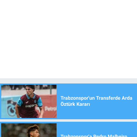
Trabzonspor'un Transferde Arda
Öztürk Kararı
Trabzonspor'a Pedro Malheiro