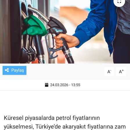
TV VE SİNEMA
BASKETBOL
SAĞLIK
GENEL
KÜLTÜR SANAT
Paylaş
-
+
A
A
ASAYİŞ
24.03.2026 - 13:55
EKONOMİ
EĞİTİM
Küresel piyasalarda petrol fiyatlarının
yükselmesi, Türkiye’de akaryakıt fiyatlarına zam
ÇEVRE