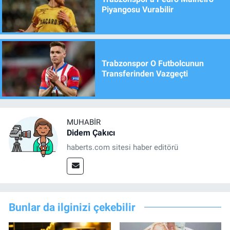
Piyangosu Vurabilir
Trabzonspor O Futbolcunun
Transferinden Vazgeçti
MUHABIR
Didem Çakıcı
haberts.com sitesi haber editörü
Bunlar da ilginizi çekebilir