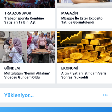
TRABZONSPOR
MAGAZİN
Trabzonspor’da Kombine
Mbappe İle Ester Exposito
Satışları 19 Bini Aştı
Tatilde Görüntülendi
GÜNDEM
EKONOMİ
Müftülüğün “Benim Ahlakım”
Altın Fiyatları İstihdam Verisi
Videosu Gündem Oldu
Sonrası Yükseldi
Yükleniyor...