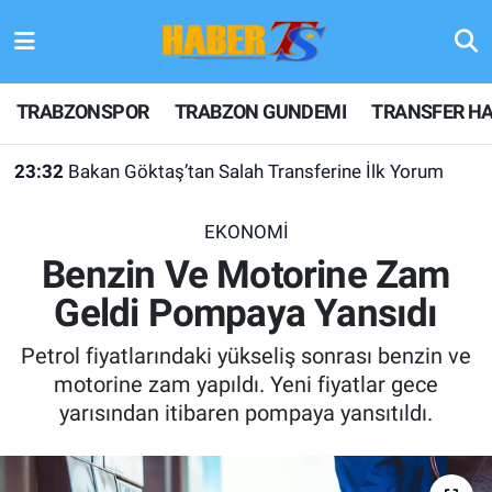
TRABZONSPOR
Hava Durumu
TRABZONSPOR
TRABZON GUNDEMI
TRANSFER HA
TRABZON GUNDEMI
Trafik Durumu
23:32
Bakan Göktaş’tan Salah Transferine İlk Yorum
GÜNDEM
Süper Lig Puan Durumu ve Fikstür
EKONOMİ
TRANSFER HABERLERI
Tüm Manşetler
Benzin Ve Motorine Zam
Geldi Pompaya Yansıdı
KULİS MEYDANI
Son Dakika Haberleri
Petrol fiyatlarındaki yükseliş sonrası benzin ve
1461 TRABZON
Haber Arşivi
motorine zam yapıldı. Yeni fiyatlar gece
yarısından itibaren pompaya yansıtıldı.
FUTBOL
ALT LIGLER