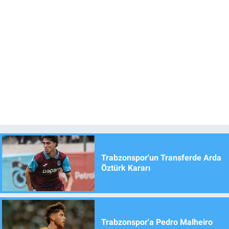
Trabzonspor'un Transferde Arda
Öztürk Kararı
Trabzonspor'a Pedro Malheiro