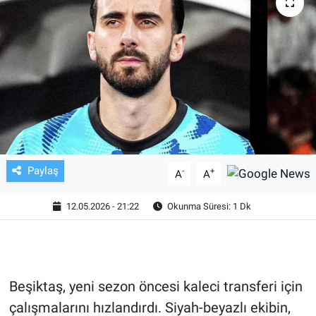
TV VE SİNEMA
BASKETBOL
SAĞLIK
GENEL
KÜLTÜR SANAT
Paylaş
-
+
A
A
ASAYİŞ
12.05.2026 - 21:22
Okunma Süresi: 1 Dk
EKONOMİ
EĞİTİM
Beşiktaş, yeni sezon öncesi kaleci transferi için
çalışmalarını hızlandırdı. Siyah-beyazlı ekibin,
ÇEVRE