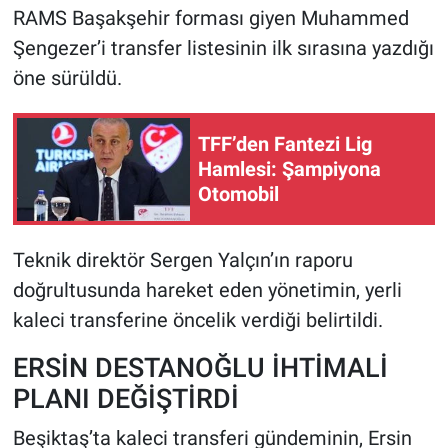
RAMS Başakşehir forması giyen Muhammed
Şengezer’i transfer listesinin ilk sırasına yazdığı
HABERDE İNSAN
öne sürüldü.
POLİTİKA
TFF’den Fantezi Lig
SPOR
Hamlesi: Şampiyona
Otomobil
MAGAZİN
Bilim, Teknoloji
Teknik direktör Sergen Yalçın’ın raporu
doğrultusunda hareket eden yönetimin, yerli
kaleci transferine öncelik verdiği belirtildi.
ERSİN DESTANOĞLU İHTİMALİ
PLANI DEĞİŞTİRDİ
Beşiktaş’ta kaleci transferi gündeminin, Ersin