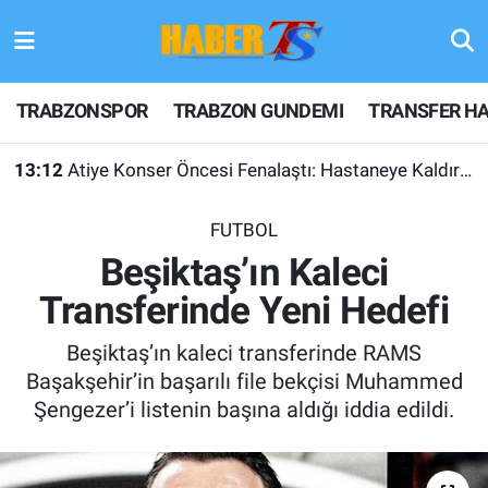
TRABZONSPOR
Hava Durumu
TRABZONSPOR
TRABZON GUNDEMI
TRANSFER HA
TRABZON GUNDEMI
Trafik Durumu
13:12
Atiye Konser Öncesi Fenalaştı: Hastaneye Kaldırıldı
GÜNDEM
Süper Lig Puan Durumu ve Fikstür
FUTBOL
TRANSFER HABERLERI
Tüm Manşetler
Beşiktaş’ın Kaleci
Transferinde Yeni Hedefi
KULİS MEYDANI
Son Dakika Haberleri
Beşiktaş’ın kaleci transferinde RAMS
1461 TRABZON
Haber Arşivi
Başakşehir’in başarılı file bekçisi Muhammed
Şengezer’i listenin başına aldığı iddia edildi.
FUTBOL
ALT LIGLER