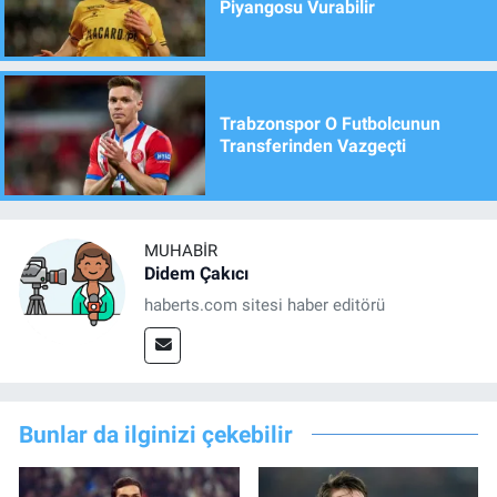
Piyangosu Vurabilir
Trabzonspor O Futbolcunun
Transferinden Vazgeçti
MUHABIR
Didem Çakıcı
haberts.com sitesi haber editörü
Bunlar da ilginizi çekebilir