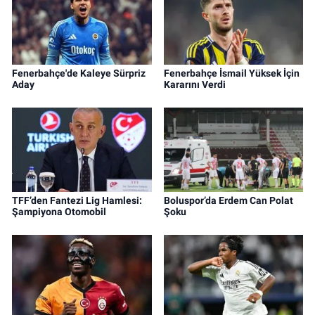
Fenerbahçe'de Kaleye Sürpriz
Fenerbahçe İsmail Yüksek İçin
Aday
Kararını Verdi
TFF’den Fantezi Lig Hamlesi:
Boluspor’da Erdem Can Polat
Şampiyona Otomobil
Şoku