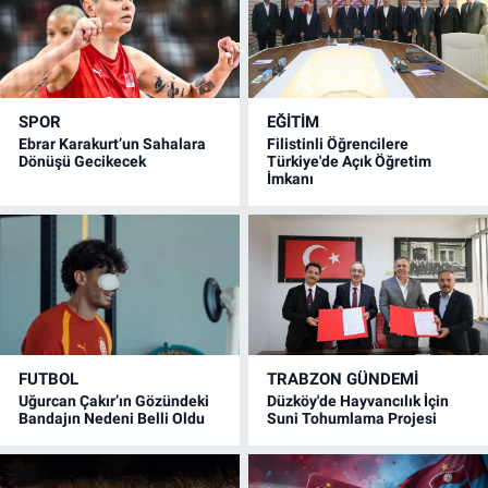
SPOR
EĞİTİM
Ebrar Karakurt’un Sahalara
Filistinli Öğrencilere
Dönüşü Gecikecek
Türkiye'de Açık Öğretim
İmkanı
FUTBOL
TRABZON GÜNDEMİ
Uğurcan Çakır’ın Gözündeki
Düzköy'de Hayvancılık İçin
Bandajın Nedeni Belli Oldu
Suni Tohumlama Projesi