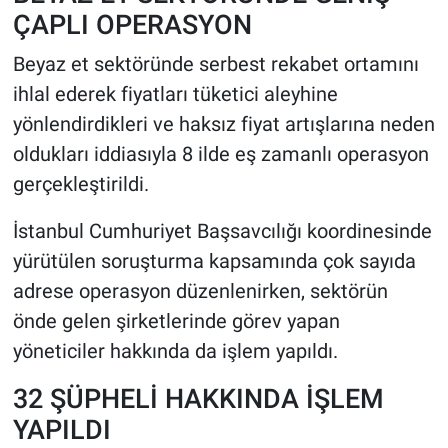
ÇAPLI OPERASYON
HABERDE İNSAN
Beyaz et sektöründe serbest rekabet ortamını
ihlal ederek fiyatları tüketici aleyhine
POLİTİKA
yönlendirdikleri ve haksız fiyat artışlarına neden
SPOR
oldukları iddiasıyla 8 ilde eş zamanlı operasyon
gerçekleştirildi.
MAGAZİN
İstanbul Cumhuriyet Başsavcılığı koordinesinde
Bilim, Teknoloji
yürütülen soruşturma kapsamında çok sayıda
adrese operasyon düzenlenirken, sektörün
önde gelen şirketlerinde görev yapan
yöneticiler hakkında da işlem yapıldı.
32 ŞÜPHELİ HAKKINDA İŞLEM
YAPILDI