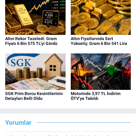
Altın Rekor Tazeledi: Gram
Altın Fiyatlarında Sert
Fiyatı 6 Bin 575 TL’yi Gördü
Yükseliş: Gram 6 Bin 541 Lira
SGK Prim Borcu Kesintilerinin
Motorinde 3,97 TL İndirim
Detayları Belli Oldu
ÖTV’ye Takıldı
Yorumlar