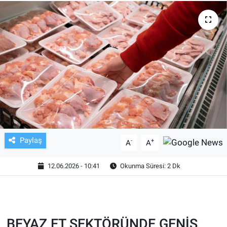
TV VE SİNEMA
BASKETBOL
SAĞLIK
GENEL
KÜLTÜR SANAT
Paylaş
-
+
A
A
ASAYİŞ
12.06.2026 - 10:41
Okunma Süresi: 2 Dk
EKONOMİ
EĞİTİM
BEYAZ ET SEKTÖRÜNDE GENİŞ
ÇEVRE