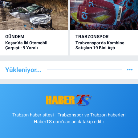
GÜNDEM
TRABZONSPOR
Keşan’da İki Otomobil
Trabzonspor’da Kombine
Çarpıştı: 9 Yaralı
Satışları 19 Bini Aştı
Yükleniyor...
Trabzon haber sitesi - Trabzonspor ve Trabzon haberleri
HaberTS.com'dan anlık takip edilir