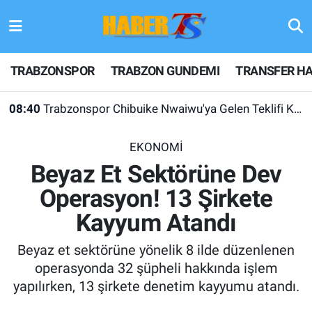
TRABZONSPOR
Hava Durumu
TRABZONSPOR
TRABZON GUNDEMI
TRANSFER HA
TRABZON GUNDEMI
Trafik Durumu
08:40
Trabzonspor Chibuike Nwaiwu'ya Gelen Teklifi Kabul Etmedi!
GÜNDEM
Süper Lig Puan Durumu ve Fikstür
EKONOMİ
TRANSFER HABERLERI
Tüm Manşetler
Beyaz Et Sektörüne Dev
Operasyon! 13 Şirkete
KULİS MEYDANI
Son Dakika Haberleri
Kayyum Atandı
1461 TRABZON
Haber Arşivi
Beyaz et sektörüne yönelik 8 ilde düzenlenen
FUTBOL
operasyonda 32 şüpheli hakkında işlem
yapılırken, 13 şirkete denetim kayyumu atandı.
ALT LIGLER