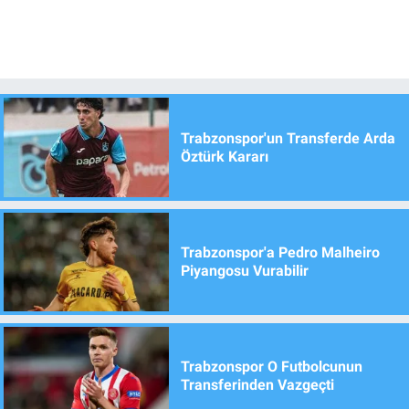
Trabzonspor'un Transferde Arda
Öztürk Kararı
Trabzonspor'a Pedro Malheiro
Piyangosu Vurabilir
Trabzonspor O Futbolcunun
Transferinden Vazgeçti