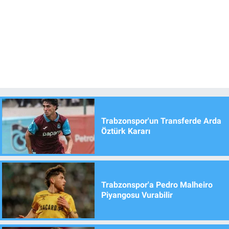
Trabzonspor'un Transferde Arda
Öztürk Kararı
Trabzonspor'a Pedro Malheiro
Piyangosu Vurabilir