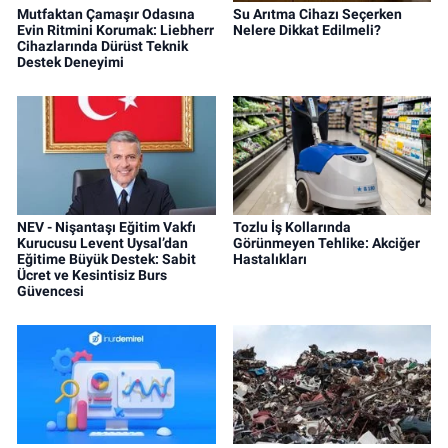
Mutfaktan Çamaşır Odasına
Su Arıtma Cihazı Seçerken
Evin Ritmini Korumak: Liebherr
Nelere Dikkat Edilmeli?
Cihazlarında Dürüst Teknik
Destek Deneyimi
NEV - Nişantaşı Eğitim Vakfı
Tozlu İş Kollarında
Kurucusu Levent Uysal’dan
Görünmeyen Tehlike: Akciğer
Eğitime Büyük Destek: Sabit
Hastalıkları
Ücret ve Kesintisiz Burs
Güvencesi