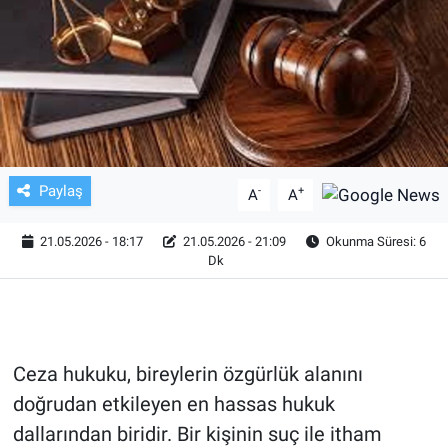
TV VE SİNEMA
BASKETBOL
SAĞLIK
GENEL
Paylaş
-
+
A
A
KÜLTÜR SANAT
21.05.2026 - 18:17
21.05.2026 - 21:09
Okunma Süresi: 6
Dk
ASAYİŞ
EKONOMİ
Ceza hukuku, bireylerin özgürlük alanını
EĞİTİM
doğrudan etkileyen en hassas hukuk
dallarından biridir. Bir kişinin suç ile itham
ÇEVRE