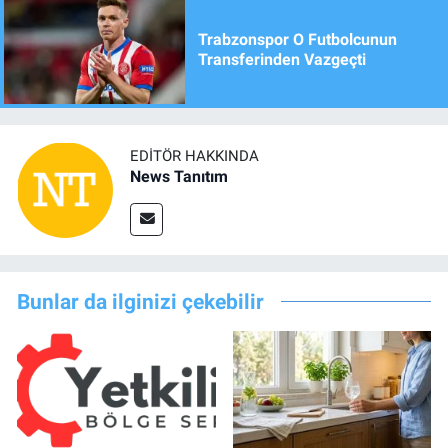
Trabzonspor O Futbolcunun
Transferinden Vazgeçti
EDITÖR HAKKINDA
News Tanıtım
Bunlar da ilginizi çekebilir