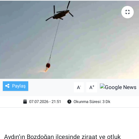
TV VE SİNEMA
BASKETBOL
SAĞLIK
GENEL
KÜLTÜR SANAT
Paylaş
-
+
A
A
ASAYİŞ
07.07.2026 - 21:51
Okunma Süresi: 3 Dk
EKONOMİ
EĞİTİM
Aydın’ın Bozdoğan ilçesinde ziraat ve otluk
ÇEVRE