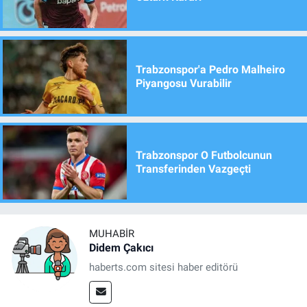
Trabzonspor'a Pedro Malheiro
Piyangosu Vurabilir
Trabzonspor O Futbolcunun
Transferinden Vazgeçti
MUHABIR
Didem Çakıcı
haberts.com sitesi haber editörü