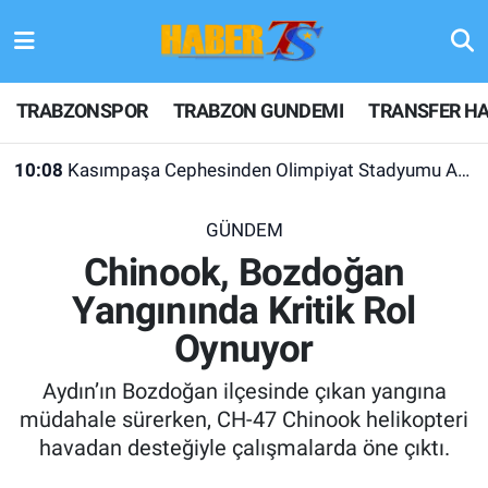
TRABZONSPOR
Hava Durumu
TRABZONSPOR
TRABZON GUNDEMI
TRANSFER HA
TRABZON GUNDEMI
Trafik Durumu
10:08
Kasımpaşa Cephesinden Olimpiyat Stadyumu Açıklaması
GÜNDEM
Süper Lig Puan Durumu ve Fikstür
GÜNDEM
TRANSFER HABERLERI
Tüm Manşetler
Chinook, Bozdoğan
Yangınında Kritik Rol
KULİS MEYDANI
Son Dakika Haberleri
Oynuyor
1461 TRABZON
Haber Arşivi
Aydın’ın Bozdoğan ilçesinde çıkan yangına
FUTBOL
müdahale sürerken, CH-47 Chinook helikopteri
havadan desteğiyle çalışmalarda öne çıktı.
ALT LIGLER