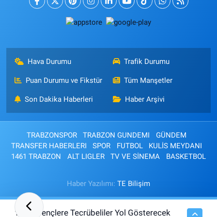
Hava Durumu
Trafik Durumu
Puan Durumu ve Fikstür
Tüm Manşetler
Son Dakika Haberleri
Haber Arşivi
TRABZONSPOR
TRABZON GUNDEMI
GÜNDEM
TRANSFER HABERLERI
SPOR
FUTBOL
KULİS MEYDANI
1461 TRABZON
ALT LIGLER
TV VE SİNEMA
BASKETBOL
Haber Yazılımı:
TE Bilişim
Gençlere Tecrübeliler Yol Gösterecek
10:21