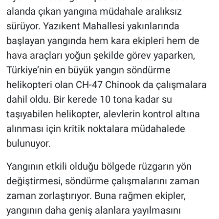
alanda çıkan yangına müdahale aralıksız
HABERDE İNSAN
sürüyor. Yazıkent Mahallesi yakınlarında
başlayan yangında hem kara ekipleri hem de
POLİTİKA
hava araçları yoğun şekilde görev yaparken,
Türkiye’nin en büyük yangın söndürme
SPOR
helikopteri olan CH-47 Chinook da çalışmalara
MAGAZİN
dahil oldu. Bir kerede 10 tona kadar su
taşıyabilen helikopter, alevlerin kontrol altına
Bilim, Teknoloji
alınması için kritik noktalara müdahalede
bulunuyor.
Yangının etkili olduğu bölgede rüzgarın yön
değiştirmesi, söndürme çalışmalarını zaman
zaman zorlaştırıyor. Buna rağmen ekipler,
yangının daha geniş alanlara yayılmasını