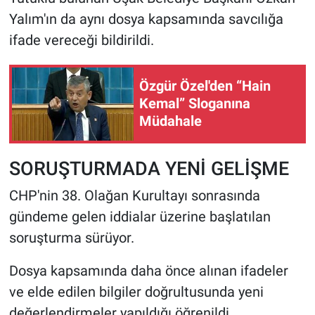
Yalım'ın da aynı dosya kapsamında savcılığa
ifade vereceği bildirildi.
Özgür Özel'den “Hain
Kemal” Sloganına
Müdahale
SORUŞTURMADA YENİ GELİŞME
CHP'nin 38. Olağan Kurultayı sonrasında
gündeme gelen iddialar üzerine başlatılan
soruşturma sürüyor.
Dosya kapsamında daha önce alınan ifadeler
ve elde edilen bilgiler doğrultusunda yeni
değerlendirmeler yapıldığı öğrenildi.