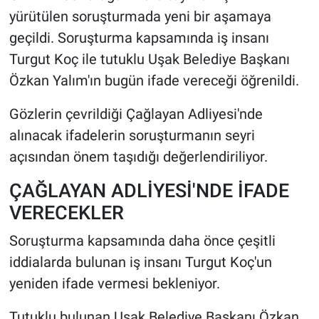
yürütülen soruşturmada yeni bir aşamaya
HABERDE İNSAN
geçildi. Soruşturma kapsamında iş insanı
Turgut Koç ile tutuklu Uşak Belediye Başkanı
POLİTİKA
Özkan Yalım'ın bugün ifade vereceği öğrenildi.
SPOR
Gözlerin çevrildiği Çağlayan Adliyesi'nde
alınacak ifadelerin soruşturmanın seyri
MAGAZİN
açısından önem taşıdığı değerlendiriliyor.
Bilim, Teknoloji
ÇAĞLAYAN ADLİYESİ'NDE İFADE
VERECEKLER
Soruşturma kapsamında daha önce çeşitli
iddialarda bulunan iş insanı Turgut Koç'un
yeniden ifade vermesi bekleniyor.
Tutuklu bulunan Uşak Belediye Başkanı Özkan