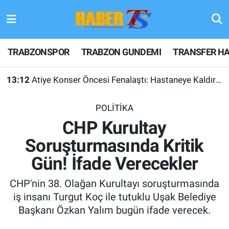
TRABZONSPOR
Hava Durumu
TRABZONSPOR
TRABZON GUNDEMI
TRANSFER HA
TRABZON GUNDEMI
Trafik Durumu
13:12
Atiye Konser Öncesi Fenalaştı: Hastaneye Kaldırıldı
GÜNDEM
Süper Lig Puan Durumu ve Fikstür
POLİTİKA
TRANSFER HABERLERI
Tüm Manşetler
CHP Kurultay
Soruşturmasında Kritik
KULİS MEYDANI
Son Dakika Haberleri
Gün! İfade Verecekler
1461 TRABZON
Haber Arşivi
CHP'nin 38. Olağan Kurultayı soruşturmasında
FUTBOL
iş insanı Turgut Koç ile tutuklu Uşak Belediye
Başkanı Özkan Yalım bugün ifade verecek.
ALT LIGLER