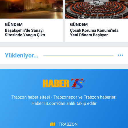
GÜNDEM
GÜNDEM
Başakşehir'de Sanayi
Çocuk Koruma Kanunu'nda
Sitesinde Yangın Çıktı
Yeni Dönem Başlıyor
Yükleniyor...
Trabzon haber sitesi - Trabzonspor ve Trabzon haberleri
HaberTS.com'dan anlık takip edilir
TRABZON