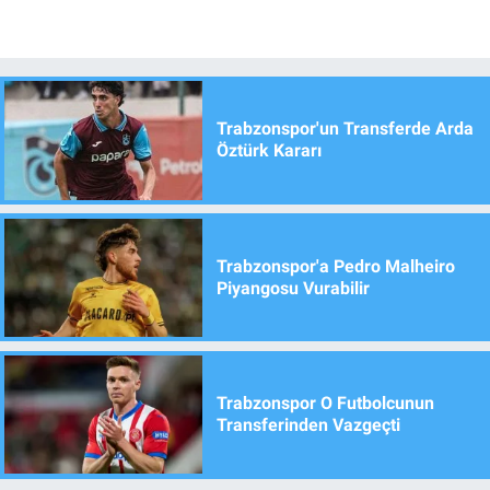
Trabzonspor'un Transferde Arda
Öztürk Kararı
Trabzonspor'a Pedro Malheiro
Piyangosu Vurabilir
Trabzonspor O Futbolcunun
Transferinden Vazgeçti