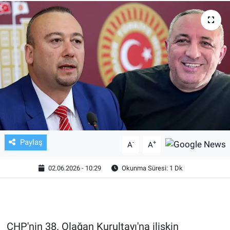
TV VE SİNEMA
BASKETBOL
SAĞLIK
GENEL
KÜLTÜR SANAT
Paylaş
-
+
A
A
ASAYİŞ
02.06.2026 - 10:29
Okunma Süresi: 1 Dk
EKONOMİ
EĞİTİM
CHP'nin 38. Olağan Kurultayı'na ilişkin
ÇEVRE