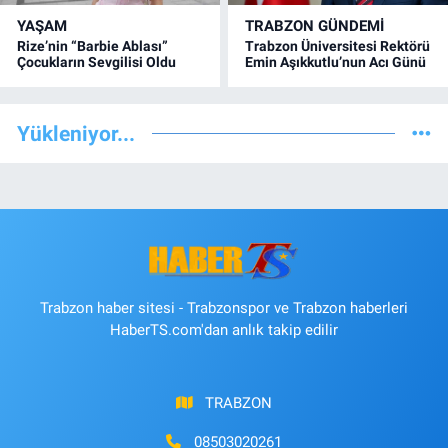
YAŞAM
TRABZON GÜNDEMİ
Rize’nin “Barbie Ablası”
Trabzon Üniversitesi Rektörü
Çocukların Sevgilisi Oldu
Emin Aşıkkutlu’nun Acı Günü
Yükleniyor...
Trabzon haber sitesi - Trabzonspor ve Trabzon haberleri
HaberTS.com'dan anlık takip edilir
TRABZON
08503020261