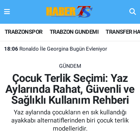
TRABZONSPOR
Hava Durumu
TRABZONSPOR
TRABZON GUNDEMI
TRANSFER HA
TRABZON GUNDEMI
Trafik Durumu
18:06
Ronaldo İle Georgina Bugün Evleniyor
GÜNDEM
Süper Lig Puan Durumu ve Fikstür
18:04
Dron Saldırısına Uğrayan Gemide Ağır Hasar
GÜNDEM
TRANSFER HABERLERI
Tüm Manşetler
Çocuk Terlik Seçimi: Yaz
Aylarında Rahat, Güvenli ve
KULİS MEYDANI
Son Dakika Haberleri
Sağlıklı Kullanım Rehberi
1461 TRABZON
Haber Arşivi
Yaz aylarında çocukların en sık kullandığı
FUTBOL
ayakkabı alternatiflerinden biri çocuk terlik
modelleridir.
ALT LIGLER