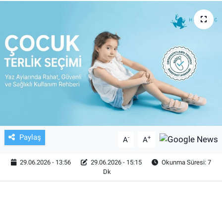
TV VE SİNEMA
BASKETBOL
SAĞLIK
GENEL
KÜLTÜR SANAT
Paylaş
-
+
A
A
ASAYİŞ
29.06.2026 - 13:56
29.06.2026 - 15:15
Okunma Süresi: 7
EKONOMİ
Dk
EĞİTİM
ÇEVRE