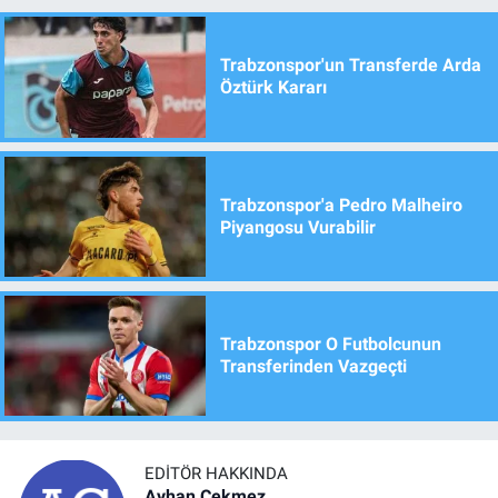
Trabzonspor'un Transferde Arda
Öztürk Kararı
Trabzonspor'a Pedro Malheiro
Piyangosu Vurabilir
Trabzonspor O Futbolcunun
Transferinden Vazgeçti
EDITÖR HAKKINDA
Ayhan Çekmez