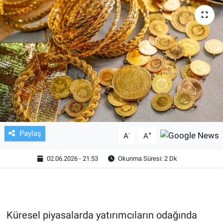
TV VE SİNEMA
BASKETBOL
SAĞLIK
GENEL
KÜLTÜR SANAT
Paylaş
-
+
A
A
ASAYİŞ
02.06.2026 - 21:53
Okunma Süresi: 2 Dk
EKONOMİ
EĞİTİM
Küresel piyasalarda yatırımcıların odağında
ÇEVRE