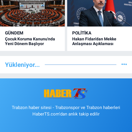
GÜNDEM
POLİTİKA
Çocuk Koruma Kanunu'nda
Hakan Fidan'dan Mekke
Yeni Dönem Başlıyor
Anlaşması Açıklaması
Yükleniyor...
Trabzon haber sitesi - Trabzonspor ve Trabzon haberleri
HaberTS.com'dan anlık takip edilir