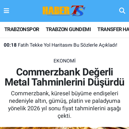
TRABZONSPOR
Hava Durumu
TRABZONSPOR
TRABZON GUNDEMI
TRANSFER HA
TRABZON GUNDEMI
Trafik Durumu
00:18
Fatih Tekke Yol Haritasını Bu Sözlerle Açıkladı!
GÜNDEM
Süper Lig Puan Durumu ve Fikstür
EKONOMİ
TRANSFER HABERLERI
Tüm Manşetler
Commerzbank Değerli
Metal Tahminlerini Düşürdü
KULİS MEYDANI
Son Dakika Haberleri
Commerzbank, küresel büyüme endişeleri
1461 TRABZON
Haber Arşivi
nedeniyle altın, gümüş, platin ve paladyuma
yönelik 2026 yıl sonu fiyat tahminlerini aşağı
FUTBOL
çekti.
ALT LIGLER