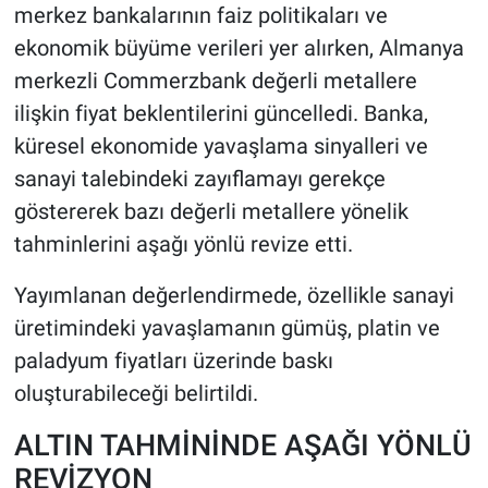
merkez bankalarının faiz politikaları ve
ekonomik büyüme verileri yer alırken, Almanya
HABERDE İNSAN
merkezli Commerzbank değerli metallere
POLİTİKA
ilişkin fiyat beklentilerini güncelledi. Banka,
küresel ekonomide yavaşlama sinyalleri ve
SPOR
sanayi talebindeki zayıflamayı gerekçe
göstererek bazı değerli metallere yönelik
MAGAZİN
tahminlerini aşağı yönlü revize etti.
Bilim, Teknoloji
Yayımlanan değerlendirmede, özellikle sanayi
üretimindeki yavaşlamanın gümüş, platin ve
paladyum fiyatları üzerinde baskı
oluşturabileceği belirtildi.
ALTIN TAHMİNİNDE AŞAĞI YÖNLÜ
REVİZYON