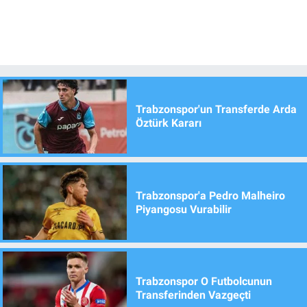
Trabzonspor'un Transferde Arda
Öztürk Kararı
Trabzonspor'a Pedro Malheiro
Piyangosu Vurabilir
Trabzonspor O Futbolcunun
Transferinden Vazgeçti