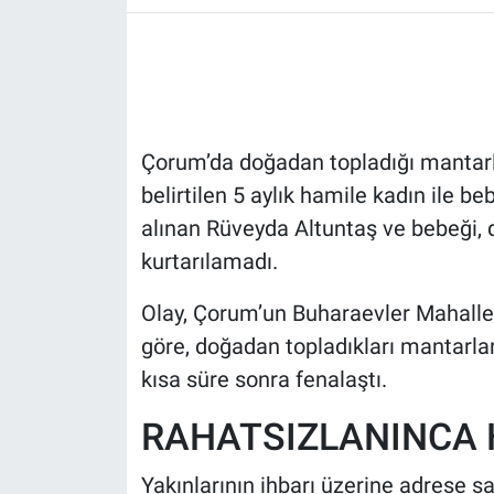
HABERDE İNSAN
POLİTİKA
Çorum’da doğadan topladığı mantarla
SPOR
belirtilen 5 aylık hamile kadın ile b
MAGAZİN
alınan Rüveyda Altuntaş ve bebeği,
kurtarılamadı.
Bilim, Teknoloji
Olay, Çorum’un Buharaevler Mahalles
göre, doğadan topladıkları mantarla
kısa süre sonra fenalaştı.
RAHATSIZLANINCA 
Yakınlarının ihbarı üzerine adrese sa