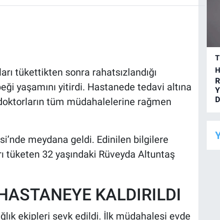
T
H
rı tükettikten sonra rahatsızlandığı
R
ebeği yaşamını yitirdi. Hastanede tedavi altına
Y
D
 doktorların tüm müdahalelerine rağmen
Y
i’nde meydana geldi. Edinilen bilgilere
rı tüketen 32 yaşındaki Rüveyda Altuntaş
HASTANEYE KALDIRILDI
ğlık ekipleri sevk edildi. İlk müdahalesi evde