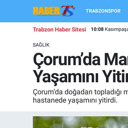
TRABZONSPOR
TRABZONSPOR
Hava Durumu
Trabzon Haber Sitesi
10:08
Kasımpaşa
TRABZON GUNDEMI
Trafik Durumu
SAĞLIK
GÜNDEM
Süper Lig Puan Durumu ve Fikstür
Çorum’da Man
TRANSFER HABERLERI
Tüm Manşetler
Yaşamını Yiti
KULİS MEYDANI
Son Dakika Haberleri
Çorum’da doğadan topladığı ma
1461 TRABZON
Haber Arşivi
hastanede yaşamını yitirdi.
FUTBOL
ALT LIGLER