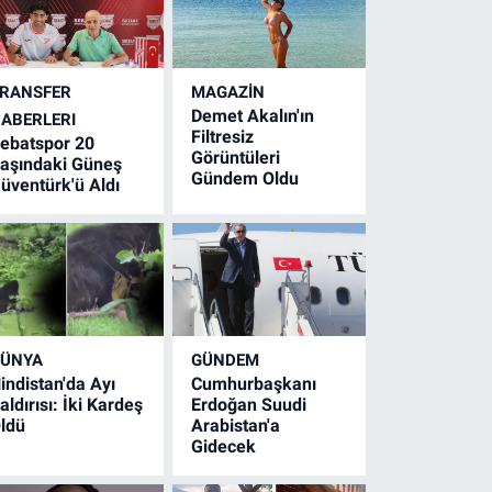
RANSFER
MAGAZİN
Demet Akalın'ın
ABERLERI
Filtresiz
ebatspor 20
Görüntüleri
aşındaki Güneş
Gündem Oldu
üventürk'ü Aldı
ÜNYA
GÜNDEM
indistan'da Ayı
Cumhurbaşkanı
aldırısı: İki Kardeş
Erdoğan Suudi
ldü
Arabistan'a
Gidecek