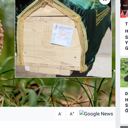
T
H
S
Y
G
D
H
S
Ö
-
+
A
A