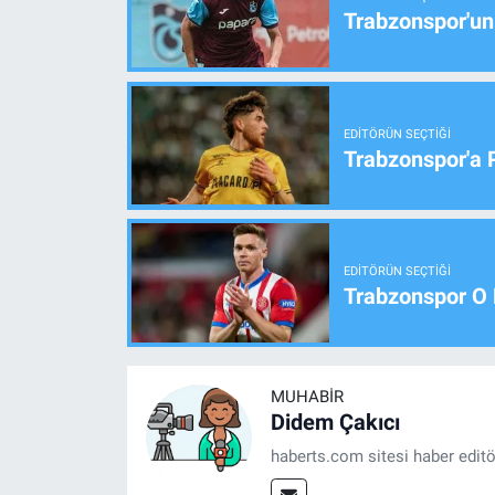
Trabzonspor'un
EDITÖRÜN SEÇTIĞI
Trabzonspor'a 
EDITÖRÜN SEÇTIĞI
Trabzonspor O 
MUHABIR
Didem Çakıcı
haberts.com sitesi haber edit