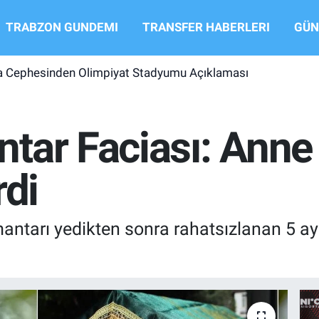
TRABZON GUNDEMI
TRANSFER HABERLERI
GÜN
 Cephesinden Olimpiyat Stadyumu Açıklaması
tar Faciası: Anne
rdi
ntarı yedikten sonra rahatsızlanan 5 ayl