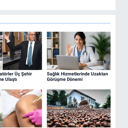
latörler Üç Şehir
Sağlık Hizmetlerinde Uzaktan
e Ulaştı
Görüşme Dönemi