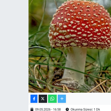
TV VE SİNEMA
BASKETBOL
SAĞLIK
GENEL
KÜLTÜR SANAT
ASAYİŞ
EKONOMİ
EĞİTİM
09.05.2026 - 16:58
Okunma Süresi: 1 Dk
ÇEVRE