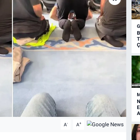
B
T
Ç
M
N
E
A
-
+
A
A