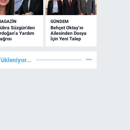
AGAZİN
GÜNDEM
übra Süzgün’den
Behçet Oktay’ın
rdoğan’a Yardım
Ailesinden Dosya
ağrısı
İçin Yeni Talep
ükleniyor...