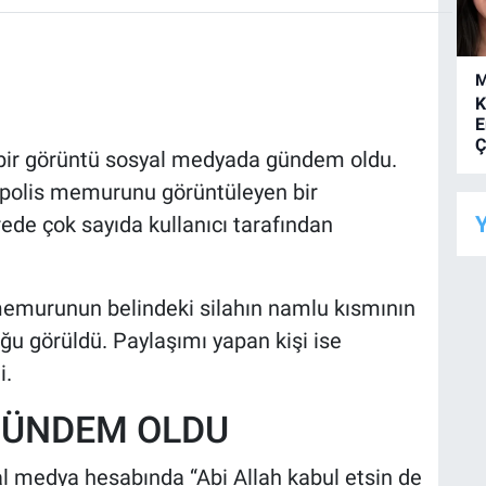
M
K
E
Ç
bir görüntü sosyal medyada gündem oldu.
polis memurunu görüntüleyen bir
Y
ede çok sayıda kullanıcı tarafından
memurunun belindeki silahın namlu kısmının
ğu görüldü. Paylaşımı yapan kişi ise
i.
GÜNDEM OLDU
l medya hesabında “Abi Allah kabul etsin de