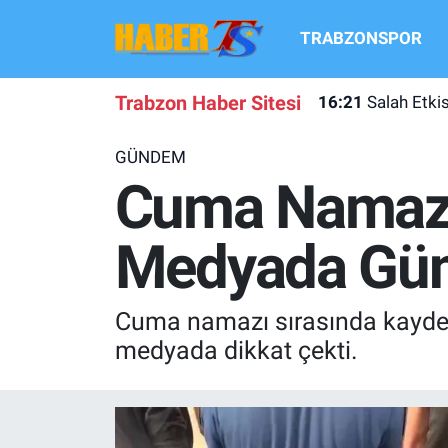
TRABZONSPOR
TRABZONSPOR
Hava Durumu
Trabzon Haber Sitesi
16:21
Salah Etki
TRABZON GUNDEMI
Trafik Durumu
GÜNDEM
GÜNDEM
Süper Lig Puan Durumu ve Fikstür
Cuma Namazı
TRANSFER HABERLERI
Tüm Manşetler
Medyada Gü
KULİS MEYDANI
Son Dakika Haberleri
Cuma namazı sırasında kaydedi
1461 TRABZON
Haber Arşivi
medyada dikkat çekti.
FUTBOL
ALT LIGLER