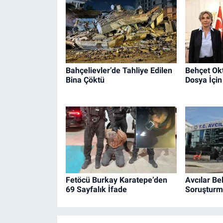
Bahçelievler’de Tahliye Edilen
Behçet Okt
Bina Çöktü
Dosya İçin
Fetöcü Burkay Karatepe’den
Avcılar Be
69 Sayfalık İfade
Soruşturm