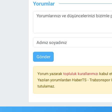
Yorumlar
Gönder
Yorum yazarak
topluluk kurallarımızı
kabul e
Yazılan yorumlardan HaberTS - Trabzonspor H
tutulamaz.