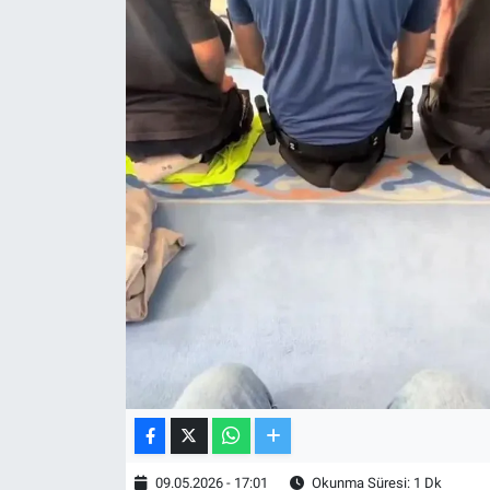
TV VE SİNEMA
BASKETBOL
SAĞLIK
GENEL
KÜLTÜR SANAT
ASAYİŞ
EKONOMİ
EĞİTİM
09.05.2026 - 17:01
Okunma Süresi: 1 Dk
ÇEVRE