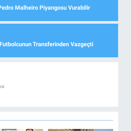
Pedro Malheiro Piyangosu Vurabilir
Futbolcunun Transferinden Vazgeçti
örü