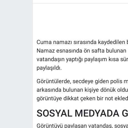
HABERDE İNSAN
POLİTİKA
Cuma namazı sırasında kaydedilen 
SPOR
Namaz esnasında ön safta bulunan 
MAGAZİN
vatandaşın yaptığı paylaşım kısa sür
paylaşıldı.
Bilim, Teknoloji
Görüntülerde, secdeye giden polis 
arkasında bulunan kişiye dönük oldu
görüntüye dikkat çeken bir not ekled
SOSYAL MEDYADA 
Görüntüyü paylaşan vatandaş, sosya