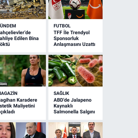
GÜNDEM
FUTBOL
ahçelievler’de
TFF İle Trendyol
ahliye Edilen Bina
Sponsorluk
öktü
Anlaşmasını Uzattı
AGAZİN
SAĞLIK
agihan Karadere
ABD’de Jalapeno
stetik Maliyetini
Kaynaklı
çıkladı
Salmonella Salgını