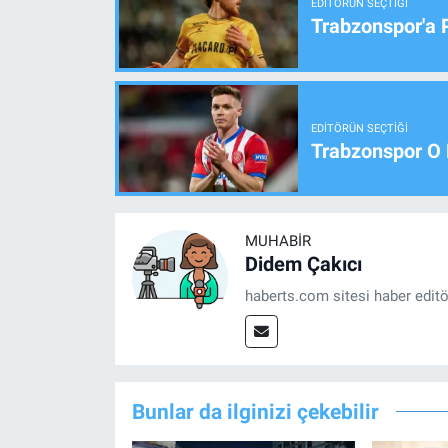
EDITÖRÜN SEÇTIĞI
Trabzonspor'a 
EDITÖRÜN SEÇTIĞI
Trabzonspor O 
MUHABIR
Didem Çakıcı
haberts.com sitesi haber edit
Bunlar da ilginizi çekebilir