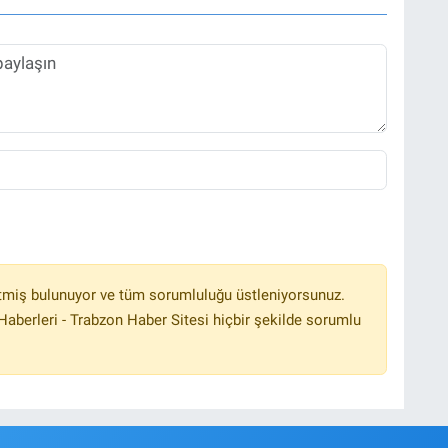
tmiş bulunuyor ve tüm sorumluluğu üstleniyorsunuz.
aberleri - Trabzon Haber Sitesi hiçbir şekilde sorumlu