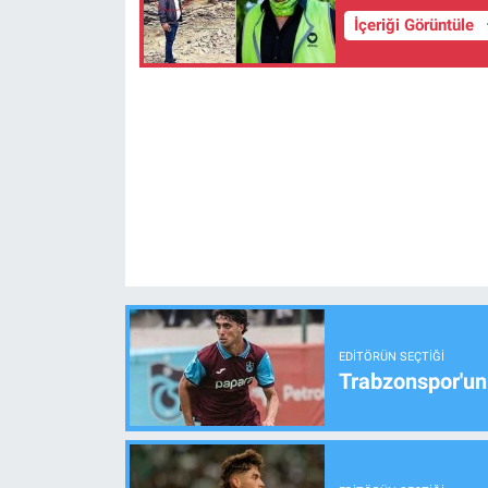
İçeriği Görüntüle
EDITÖRÜN SEÇTIĞI
Trabzonspor'un