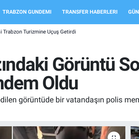
TRABZON GUNDEMI
TRANSFER HABERLERI
GÜN
si Trabzon Turizmine Uçuş Getirdi
ndaki Görüntü So
ndem Oldu
len görüntüde bir vatandaşın polis memu