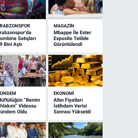
RABZONSPOR
MAGAZİN
rabzonspor’da
Mbappe İle Ester
ombine Satışları
Exposito Tatilde
9 Bini Aştı
Görüntülendi
GÜNDEM
EKONOMİ
üftülüğün “Benim
Altın Fiyatları
hlakım” Videosu
İstihdam Verisi
ündem Oldu
Sonrası Yükseldi