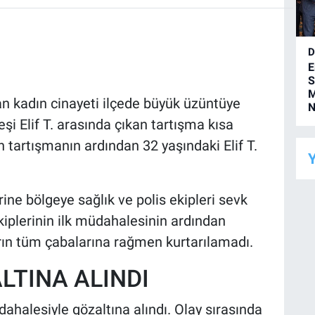
D
E
S
M
an kadın cinayeti ilçede büyük üzüntüye
N
eşi Elif T. arasında çıkan tartışma kısa
artışmanın ardından 32 yaşındaki Elif T.
Y
ine bölgeye sağlık ve polis ekipleri sevk
ekiplerinin ilk müdahalesinin ardından
arın tüm çabalarına rağmen kurtarılamadı.
LTINA ALINDI
üdahalesiyle gözaltına alındı. Olay sırasında