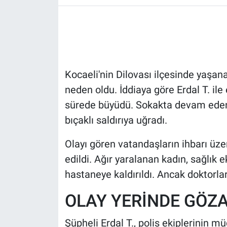
HABERDE İNSAN
POLİTİKA
Kocaeli'nin Dilovası ilçesinde yaşan
SPOR
neden oldu. İddiaya göre Erdal T. ile 
MAGAZİN
sürede büyüdü. Sokakta devam eden t
bıçaklı saldırıya uğradı.
Bilim, Teknoloji
Olayı gören vatandaşların ihbarı üzer
edildi. Ağır yaralanan kadın, sağlık 
hastaneye kaldırıldı. Ancak doktorl
OLAY YERİNDE GÖZA
Şüpheli Erdal T., polis ekiplerinin m