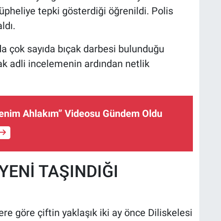
heliye tepki gösterdiği öğrenildi. Polis
ldı.
nda çok sayıda bıçak darbesi bulunduğu
ak adli incelemenin ardından netlik
enim Ahlakım” Videosu Gündem Oldu
YENİ TAŞINDIĞI
re göre çiftin yaklaşık iki ay önce Diliskelesi