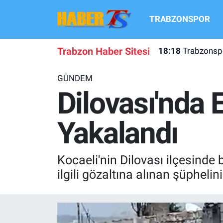
TRABZONSPOR
TRABZONSPOR
Hava Durumu
Trabzon Haber Sitesi
18:18
Trabzonspo
TRABZON GUNDEMI
Trafik Durumu
GÜNDEM
GÜNDEM
Süper Lig Puan Durumu ve Fikstür
Dilovası'nda 
TRANSFER HABERLERI
Tüm Manşetler
Yakalandı
KULİS MEYDANI
Son Dakika Haberleri
Kocaeli'nin Dilovası ilçesinde
1461 TRABZON
Haber Arşivi
ilgili gözaltına alınan şüphelin
FUTBOL
ALT LIGLER