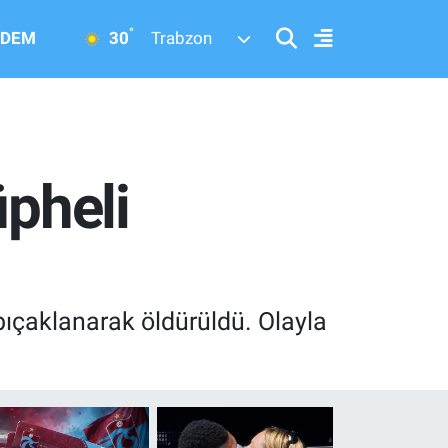
°
30
DEM
Trabzon
üpheli
 bıçaklanarak öldürüldü. Olayla