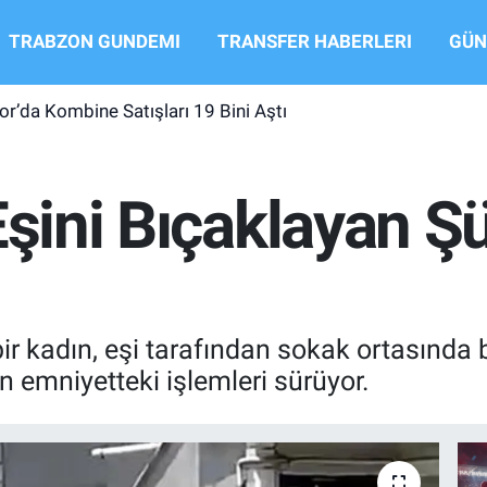
TRABZON GUNDEMI
TRANSFER HABERLERI
GÜN
r’da Kombine Satışları 19 Bini Aştı
Eşini Bıçaklayan Ş
 bir kadın, eşi tarafından sokak ortasında
in emniyetteki işlemleri sürüyor.