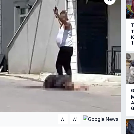
T
T
K
1
M
A
G
-
+
A
A