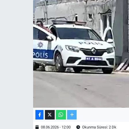
TV VE SİNEMA
BASKETBOL
SAĞLIK
GENEL
KÜLTÜR SANAT
ASAYİŞ
EKONOMİ
EĞİTİM
08.06.2026 - 12:00
Okunma Süresi: 2 Dk
ÇEVRE