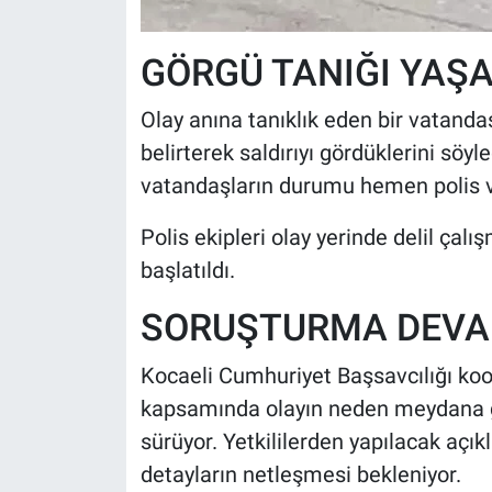
GÖRGÜ TANIĞI YAŞ
Olay anına tanıklık eden bir vatandaş
belirterek saldırıyı gördüklerini söy
vatandaşların durumu hemen polis ve s
Polis ekipleri olay yerinde delil çal
başlatıldı.
SORUŞTURMA DEVA
Kocaeli Cumhuriyet Başsavcılığı ko
kapsamında olayın neden meydana ge
sürüyor. Yetkililerden yapılacak açık
detayların netleşmesi bekleniyor.