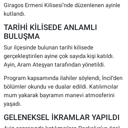
Giragos Ermeni Kilisesi’nde düzenlenen ayinle
kutlandı.
HABERDE İNSAN
TARİHİ KİLİSEDE ANLAMLI
POLİTİKA
BULUŞMA
SPOR
Sur ilçesinde bulunan tarihi kilisede
gerçekleştirilen ayine çok sayıda kişi katıldı.
MAGAZİN
Ayin, Aram Ateşyan tarafından yönetildi.
Bilim, Teknoloji
Program kapsamında ilahiler söylendi, İncil’den
bölümler okundu ve dualar edildi. Katılımcılar
mum yakarak bayramın manevi atmosferini
yaşadı.
GELENEKSEL İKRAMLAR YAPILDI