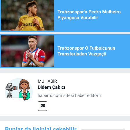
Trabzonspor'a Pedro Malheiro
Piyangosu Vurabilir
Trabzonspor O Futbolcunun
Transferinden Vazgeçti
MUHABIR
Didem Çakıcı
haberts.com sitesi haber editörü
Bunlar da ilginizi çekebilir