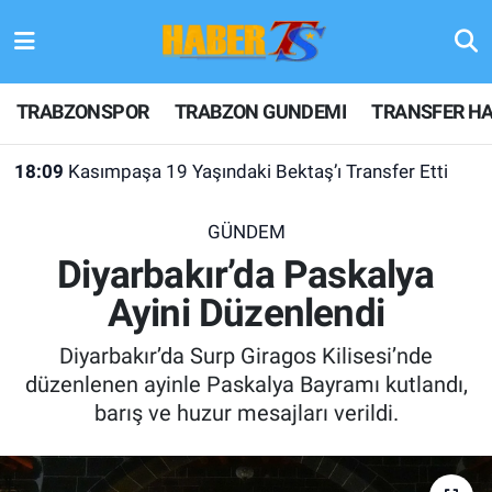
TRABZONSPOR
Hava Durumu
TRABZONSPOR
TRABZON GUNDEMI
TRANSFER HA
TRABZON GUNDEMI
Trafik Durumu
18:09
Kasımpaşa 19 Yaşındaki Bektaş’ı Transfer Etti
GÜNDEM
Süper Lig Puan Durumu ve Fikstür
GÜNDEM
TRANSFER HABERLERI
Tüm Manşetler
Diyarbakır’da Paskalya
Ayini Düzenlendi
KULİS MEYDANI
Son Dakika Haberleri
Diyarbakır’da Surp Giragos Kilisesi’nde
1461 TRABZON
Haber Arşivi
düzenlenen ayinle Paskalya Bayramı kutlandı,
barış ve huzur mesajları verildi.
FUTBOL
ALT LIGLER