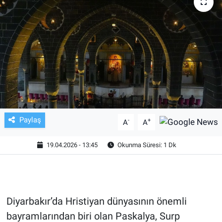
TV VE SİNEMA
BASKETBOL
SAĞLIK
GENEL
KÜLTÜR SANAT
Paylaş
-
+
A
A
ASAYİŞ
19.04.2026 - 13:45
Okunma Süresi: 1 Dk
EKONOMİ
EĞİTİM
Diyarbakır’da Hristiyan dünyasının önemli
bayramlarından biri olan Paskalya, Surp
ÇEVRE