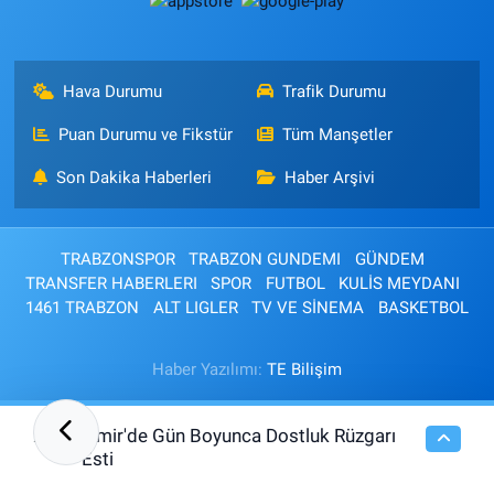
Hava Durumu
Trafik Durumu
Puan Durumu ve Fikstür
Tüm Manşetler
Son Dakika Haberleri
Haber Arşivi
TRABZONSPOR
TRABZON GUNDEMI
GÜNDEM
TRANSFER HABERLERI
SPOR
FUTBOL
KULİS MEYDANI
1461 TRABZON
ALT LIGLER
TV VE SİNEMA
BASKETBOL
Haber Yazılımı:
TE Bilişim
İzmir'de Gün Boyunca Dostluk Rüzgarı
20:05
Esti