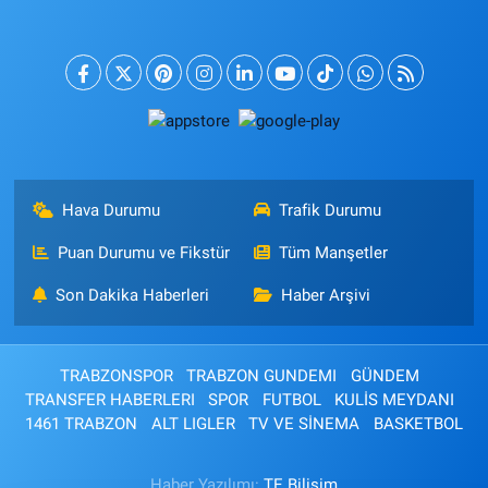
Hava Durumu
Trafik Durumu
Puan Durumu ve Fikstür
Tüm Manşetler
Son Dakika Haberleri
Haber Arşivi
TRABZONSPOR
TRABZON GUNDEMI
GÜNDEM
TRANSFER HABERLERI
SPOR
FUTBOL
KULİS MEYDANI
1461 TRABZON
ALT LIGLER
TV VE SİNEMA
BASKETBOL
Haber Yazılımı:
TE Bilişim