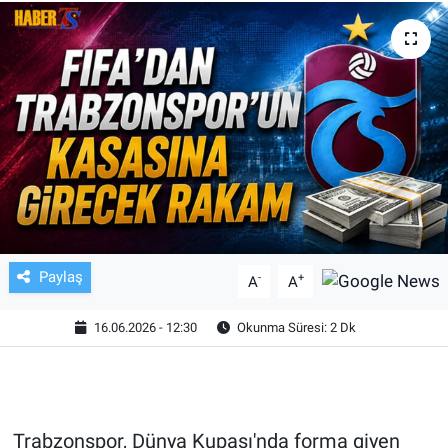
TV VE SİNEMA
BASKETBOL
SAĞLIK
GENEL
KÜLTÜR SANAT
Paylaş
-
+
A
A
ASAYİŞ
16.06.2026 - 12:30
Okunma Süresi: 2 Dk
EKONOMİ
EĞİTİM
Trabzonspor, Dünya Kupası'nda forma giyen
ÇEVRE