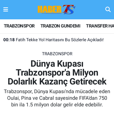
TRABZONSPOR
Hava Durumu
TRABZONSPOR
TRABZON GUNDEMI
TRANSFER HA
TRABZON GUNDEMI
Trafik Durumu
00:18
Fatih Tekke Yol Haritasını Bu Sözlerle Açıkladı!
GÜNDEM
Süper Lig Puan Durumu ve Fikstür
TRABZONSPOR
TRANSFER HABERLERI
Tüm Manşetler
Dünya Kupası
Trabzonspor'a Milyon
KULİS MEYDANI
Son Dakika Haberleri
Dolarlık Kazanç Getirecek
1461 TRABZON
Haber Arşivi
Trabzonspor, Dünya Kupası'nda mücadele eden
FUTBOL
Oulai, Pina ve Cabral sayesinde FIFA'dan 750
bin ila 1.5 milyon dolar gelir elde edebilir.
ALT LIGLER