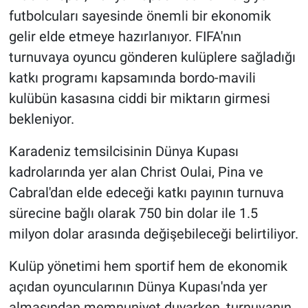
futbolcuları sayesinde önemli bir ekonomik
HABERDE İNSAN
gelir elde etmeye hazırlanıyor. FIFA'nın
turnuvaya oyuncu gönderen kulüplere sağladığı
POLİTİKA
katkı programı kapsamında bordo-mavili
kulübün kasasına ciddi bir miktarın girmesi
SPOR
bekleniyor.
MAGAZİN
Karadeniz temsilcisinin Dünya Kupası
kadrolarında yer alan Christ Oulai, Pina ve
Bilim, Teknoloji
Cabral'dan elde edeceği katkı payının turnuva
sürecine bağlı olarak 750 bin dolar ile 1.5
milyon dolar arasında değişebileceği belirtiliyor.
Kulüp yönetimi hem sportif hem de ekonomik
açıdan oyuncularının Dünya Kupası'nda yer
almasından memnuniyet duyarken, turnuvanın