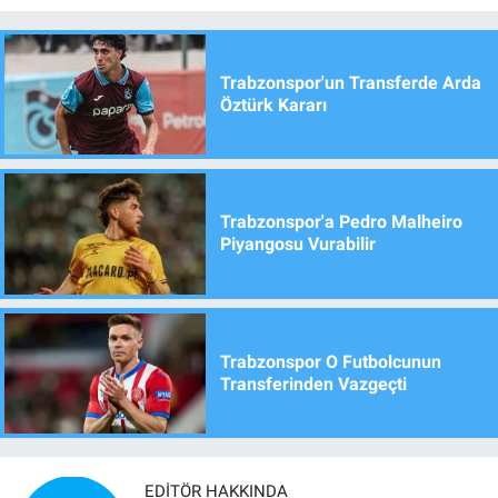
Trabzonspor'un Transferde Arda
Öztürk Kararı
Trabzonspor'a Pedro Malheiro
Piyangosu Vurabilir
Trabzonspor O Futbolcunun
Transferinden Vazgeçti
EDITÖR HAKKINDA