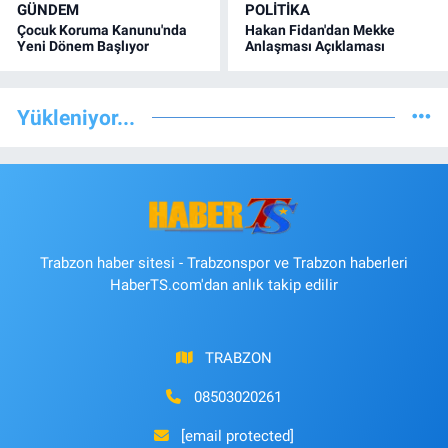
GÜNDEM
POLİTİKA
Çocuk Koruma Kanunu'nda
Hakan Fidan'dan Mekke
Yeni Dönem Başlıyor
Anlaşması Açıklaması
Yükleniyor...
Trabzon haber sitesi - Trabzonspor ve Trabzon haberleri
HaberTS.com'dan anlık takip edilir
TRABZON
08503020261
[email protected]